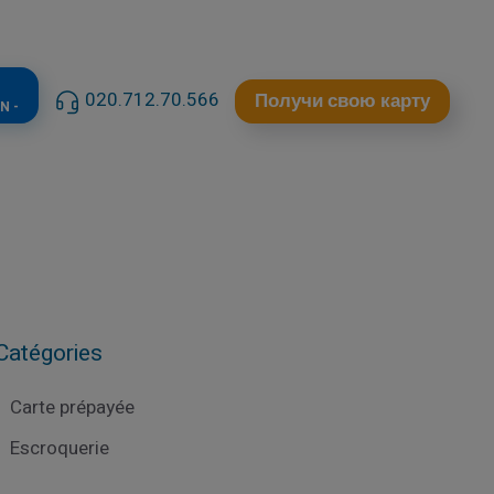
020.712.70.566
Получи свою карту
N -
Catégories
Carte prépayée
Escroquerie