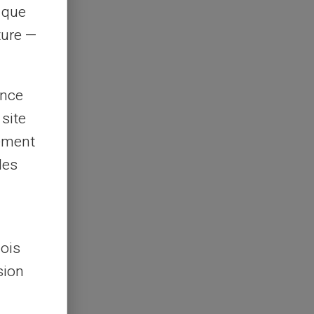
s que
rture —
ence
 site
lement
les
lois
sion