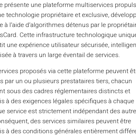
te présente une plateforme multiservices propul
oncerne l'enregistrement des
coordonnées
ne technologie propriétaire et exclusive, dévelop
tes proposent des abonnements mensuels
e à l’aide d’algorithmes détenus par le propriétai
'utilisateur doit alors enregistrer sa carte
ents
. La peur n'est pas seulement liée au
asCard. Cette infrastructure technologique uniqu
 technique :
piratage
, fuite de base de
it une expérience utilisateur sécurisée, intelligen
sée à travers un large éventail de services.
ervices proposés via cette plateforme peuvent êt
n ne contenant que le montant que
s par un ou plusieurs prestataires tiers, chacun
as d'utilisation non autorisée, les dépenses
nt sous des cadres réglementaires distincts et
le
. De plus, les paiements en ligne
s à des exigences légales spécifiques à chaque 
 par le système
3D Secure
, intégré lors de
e service est strictement indépendant des autre
authentification forte
lors des
onséquent, des services similaires peuvent être
s à des conditions générales entièrement différ