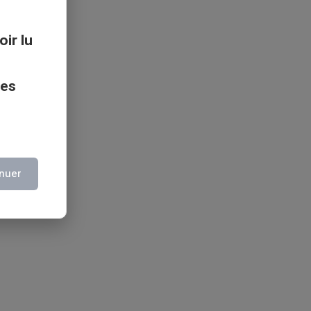
oir lu
ces
nuer