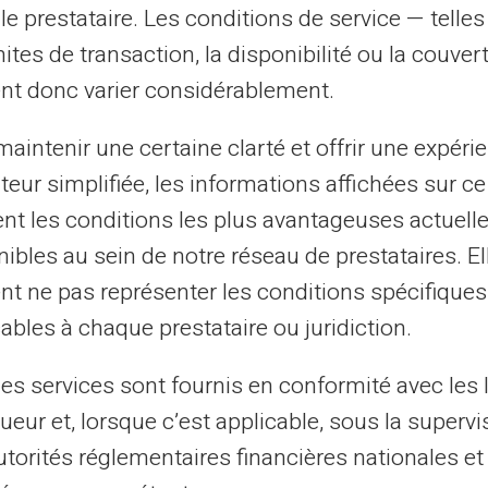
s dépenses
le prestataire. Les conditions de service — telle
mites de transaction, la disponibilité ou la couve
vent des contenus premium, des crédits ou
nt donc varier considérablement.
re le fil des dépenses, surtout lorsque les
aintenir une certaine clarté et offrir une expéri
nts. Beaucoup d'utilisateurs cherchent un
ateur simplifiée, les informations affichées sur ce
e
à ce type de consommation.
tent les conditions les plus avantageuses actuel
ibles au sein de notre réseau de prestataires. El
cisément à cette attente : il n'est pas
nt ne pas représenter les conditions spécifiques
nt chargé sur la carte. Il n'y a
pas de
ables à chaque prestataire ou juridiction.
offre un cadre budgétaire strict,
n souhaite garder la maîtrise de ses
les services sont fournis en conformité avec les 
ueur et, lorsque c’est applicable, sous la supervi
utorités réglementaires financières nationales et
éparation claire entre vie