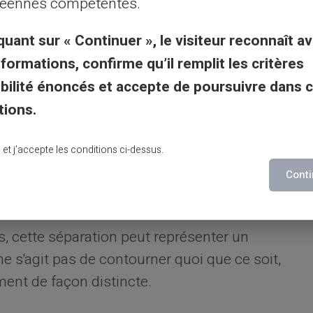
éennes compétentes.
ncipale
quant sur « Continuer », le visiteur reconnaît av
ement éviter de mélanger toutes leurs
nformations, confirme qu’il remplit les critères
ement. La
séparation financière
est
gibilité énoncés et accepte de poursuivre dans 
n besoin de discrétion. La carte prépayée
tions.
oordonnées bancaires dédiées (RIB et
a carte sont donc gérées indépendamment
lu et j’accepte les conditions ci-dessus.
e qui permet de compartimenter certains
Conti
es, cette séparation peut représenter un
l ne s'agit pas de contourner quoi que ce soit,
ent de façon distincte.