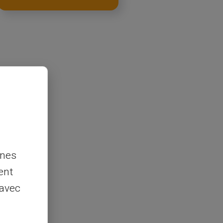
nnes
ent
 avec