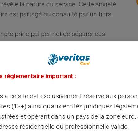
révèle la nature du service. Cette anxiété
re est partagé ou consulté par un tiers.
pte principal permet de séparer ces
el. Une
carte prépayée
fonctionne
 classique et doit être chargée avant
imitées au solde disponible
et ne
e bancaire principale. La
carte prépayée
s réglementaire important :
être utilisée en ligne avec
authentification
 le principe du
prépaiement
.
ès à ce site est exclusivement réservé aux perso
res (18+) ainsi qu'aux entités juridiques légalem
 carte bancaire sur un site
istrées et opérant dans un pays de la zone euro,
resse résidentielle ou professionnelle valide.