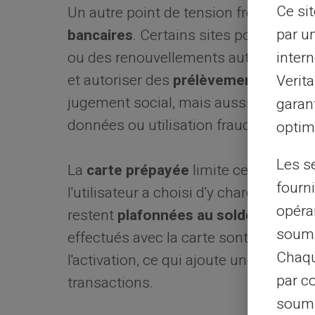
Ce si
Un autre point de tension fréquent c
par u
bancaires
. Certains sites pour adul
intern
ou des renouvellements automatiques. L
et autoriser des
prélèvements récurr
Verit
jugement social, mais aussi au risque
garant
données ou utilisation frauduleuse.
optimi
Les s
La
carte prépayée
limite ce risque e
fourni
l'utilisateur a choisi d'y charger. En c
opéra
restent
plafonnées au solde disponib
soumi
effectués avec la carte sont protégés
Chaqu
l'activation, ce qui ajoute une étape d'
par c
transactions.
soumi