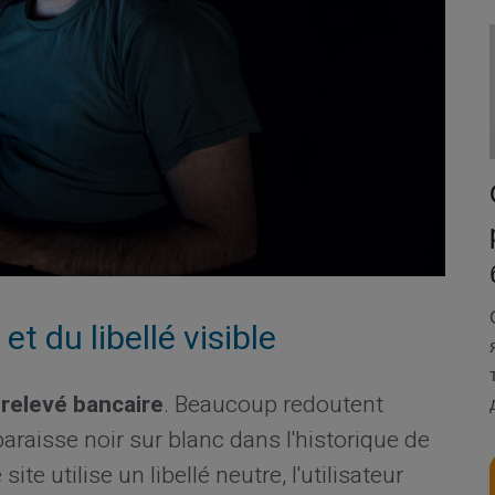
t du libellé visible
e
relevé bancaire
. Beaucoup redoutent
raisse noir sur blanc dans l'historique de
e utilise un libellé neutre, l'utilisateur