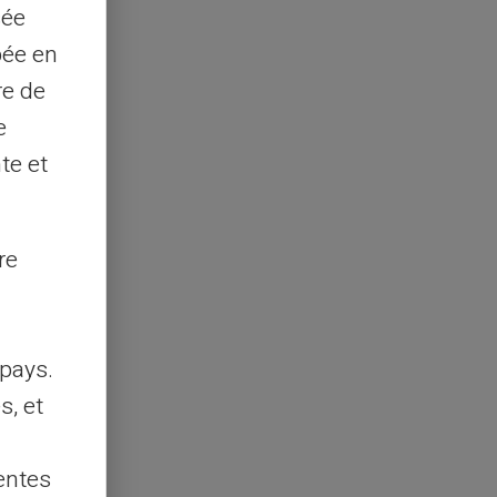
sée
pée en
re de
e
te et
re
pays.
s, et
entes