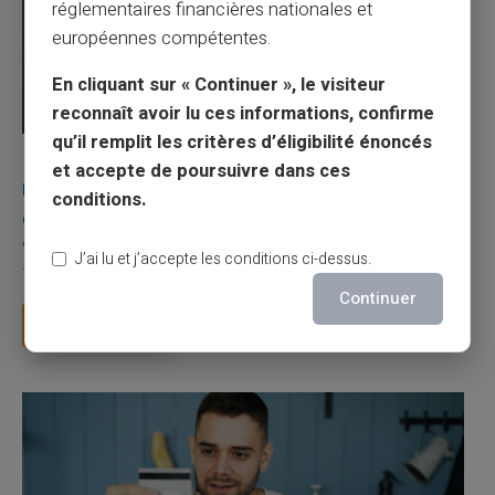
réglementaires financières nationales et
européennes compétentes.
En cliquant sur « Continuer », le visiteur
reconnaît avoir lu ces informations, confirme
qu’il remplit les critères d’éligibilité énoncés
03/08/2026
Veritas
Carte prépayée
et accepte de poursuivre dans ces
Une carte bancaire gratuite sans compte, ça
conditions.
existe ?
Vous avez tapé cette recherche parce que votre banque vous
J’ai lu et j’accepte les conditions ci-dessus.
facture 50 € par an pour une carte que vo...
Continuer
Lire la suite