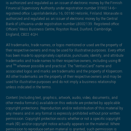
is authorized and regulated as an issuer of electronic money by the Finnish
Financial Supervisory Authority under registration number 3190214-6—
registered office: Lapinlahdenkatu 16, 00180 Helsinki, Finland. Monavate is
authorized and regulated as an issuer of electronic money by the Central
Bank of Lithuania under registration number LB002139. Registered office:
Officers' Mess Business Centre, Royston Road, Duxford, Cambridge,
England, CB22 4QH.
All trademarks, trade names, or logos mentioned or used are the property of
their respective owners and may be used for illustrative purposes. Every effort
has been made to appropriately capitalize, punctuate, identify, and attribute
trademarks and trade names to their respective owners, including using ®
and ™ wherever possible and practical. The “VeritasCard” name and
associated logos and marks are trademarks and the property of Klopercom.
All other trademarks are the property of their respective owners and may be
used for illustrative purposes and do not imply a business relationship
unless indicated in the terms.
Content (including text, graphics, artwork, audio, video, documents, and
other media formats) available on this website are protected by applicable
copyright protections. Reproduction and/or redistribution of this material by
any means and in any format is expressly prohibited without prior written
permission. Copyright protection exists whether or not a specific copyright
mark (©) and/or copyright notice actually appears on the material. Where
permission to reproduce certain material is granted, such permission is