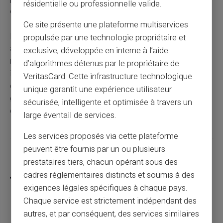
résidentielle ou professionnelle valide.
évaluation de solvabilité comme un crédit classique.
Ce site présente une plateforme multiservices
L'interdit bancaire prend fin soit
automatiquement
propulsée par une technologie propriétaire et
après 5 ans
, soit de manière
anticipée dès la
exclusive, développée en interne à l’aide
régularisation
de vos incidents. La levée anticipée
d’algorithmes détenus par le propriétaire de
intervient sous 10 jours ouvrés après régularisation
VeritasCard. Cette infrastructure technologique
complète. Votre situation actuelle peut être vérifiée
unique garantit une expérience utilisateur
gratuitement auprès de la Banque de France pour
sécurisée, intelligente et optimisée à travers un
connaître votre date exacte de défichage.
large éventail de services.
Les services proposés via cette plateforme
peuvent être fournis par un ou plusieurs
Partager cet article
prestataires tiers, chacun opérant sous des
cadres réglementaires distincts et soumis à des
exigences légales spécifiques à chaque pays.
Chaque service est strictement indépendant des
autres, et par conséquent, des services similaires
Comment enlever l'interdit bancaire ?