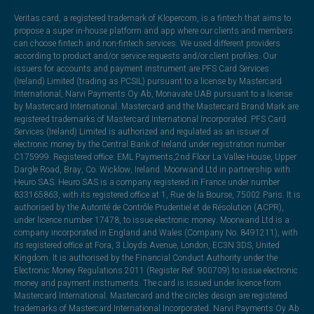
Veritas card, a registered trademark of Klopercom, is a fintech that aims to
propose a super in-house platform and app where our clients and members
can choose fintech and non-fintech services. We used different providers
according to product and/or service requests and/or client profiles. Our
issuers for accounts and payment instrument are PFS Card Services
(Ireland) Limited (trading as PCSIL) pursuant to a license by Mastercard
International, Narvi Payments Oy Ab, Monavate UAB pursuant to a license
by Mastercard International. Mastercard and the Mastercard Brand Mark are
registered trademarks of Mastercard International Incorporated. PFS Card
Services (Ireland) Limited is authorized and regulated as an issuer of
electronic money by the Central Bank of Ireland under registration number
C175999. Registered office: EML Payments,2nd Floor La Vallee House, Upper
Dargle Road, Bray, Co. Wicklow, Ireland. Moorwand Ltd in partnership with
Heuro SAS. Heuro SAS is a company registered in France under number
833165863, with its registered office at 1, Rue de la Bourse, 75002 Paris. It is
authorised by the Autorité de Contrôle Prudentiel et de Résolution (ACPR),
under licence number 17478, to issue electronic money. Moorwand Ltd is a
company incorporated in England and Wales (Company No. 8491211), with
its registered office at Fora, 3 Lloyds Avenue, London, EC3N 3DS, United
Kingdom. It is authorised by the Financial Conduct Authority under the
Electronic Money Regulations 2011 (Register Ref: 900709) to issue electronic
money and payment instruments. The card is issued under licence from
Mastercard International. Mastercard and the circles design are registered
trademarks of Mastercard International Incorporated. Narvi Payments Oy Ab