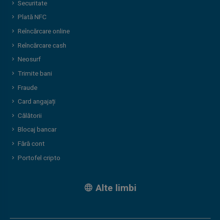
Securitate
Plată NFC
Reîncărcare online
Reîncărcare cash
Neosurf
Trimite bani
Fraude
Card angajați
Călătorii
Blocaj bancar
Fără cont
Portofel cripto
Alte limbi