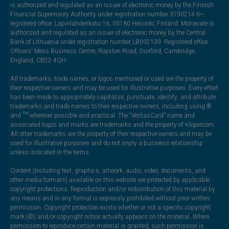
is authorized and regulated as an issuer of electronic money by the Finnish
Financial Supervisory Authority under registration number 3190214-6—
registered office: Lapinlahdenkatu 16, 00180 Helsinki, Finland. Monavate is
authorized and regulated as an issuer of electronic money by the Central
Bank of Lithuania under registration number LB002139. Registered office:
Officers' Mess Business Centre, Royston Road, Duxford, Cambridge,
England, CB22 4QH.
All trademarks, trade names, or logos mentioned or used are the property of
their respective owners and may be used for illustrative purposes. Every effort
has been made to appropriately capitalize, punctuate, identify, and attribute
trademarks and trade names to their respective owners, including using ®
and ™ wherever possible and practical. The “VeritasCard” name and
associated logos and marks are trademarks and the property of Klopercom.
All other trademarks are the property of their respective owners and may be
used for illustrative purposes and do not imply a business relationship
unless indicated in the terms.
Content (including text, graphics, artwork, audio, video, documents, and
other media formats) available on this website are protected by applicable
copyright protections. Reproduction and/or redistribution of this material by
any means and in any format is expressly prohibited without prior written
permission. Copyright protection exists whether or not a specific copyright
mark (©) and/or copyright notice actually appears on the material. Where
permission to reproduce certain material is granted, such permission is