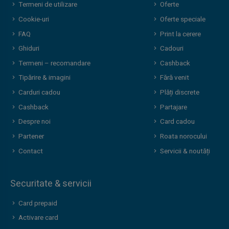
Termeni de utilizare
Oferte
Cookie-uri
Oferte speciale
FAQ
Print la cerere
Ghiduri
Cadouri
Termeni – recomandare
Cashback
Tipărire & imagini
Fără venit
Carduri cadou
Plăți discrete
Cashback
Partajare
Despre noi
Card cadou
Partener
Roata norocului
Contact
Servicii & noutăți
Securitate & servicii
Card prepaid
Activare card