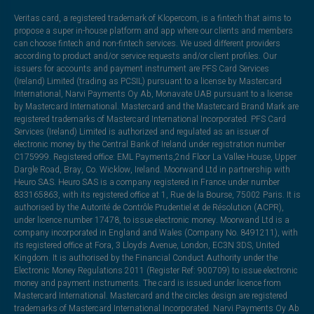
Veritas card, a registered trademark of Klopercom, is a fintech that aims to
propose a super in-house platform and app where our clients and members
can choose fintech and non-fintech services. We used different providers
according to product and/or service requests and/or client profiles. Our
issuers for accounts and payment instrument are PFS Card Services
(Ireland) Limited (trading as PCSIL) pursuant to a license by Mastercard
International, Narvi Payments Oy Ab, Monavate UAB pursuant to a license
by Mastercard International. Mastercard and the Mastercard Brand Mark are
registered trademarks of Mastercard International Incorporated. PFS Card
Services (Ireland) Limited is authorized and regulated as an issuer of
electronic money by the Central Bank of Ireland under registration number
C175999. Registered office: EML Payments,2nd Floor La Vallee House, Upper
Dargle Road, Bray, Co. Wicklow, Ireland. Moorwand Ltd in partnership with
Heuro SAS. Heuro SAS is a company registered in France under number
833165863, with its registered office at 1, Rue de la Bourse, 75002 Paris. It is
authorised by the Autorité de Contrôle Prudentiel et de Résolution (ACPR),
under licence number 17478, to issue electronic money. Moorwand Ltd is a
company incorporated in England and Wales (Company No. 8491211), with
its registered office at Fora, 3 Lloyds Avenue, London, EC3N 3DS, United
Kingdom. It is authorised by the Financial Conduct Authority under the
Electronic Money Regulations 2011 (Register Ref: 900709) to issue electronic
money and payment instruments. The card is issued under licence from
Mastercard International. Mastercard and the circles design are registered
trademarks of Mastercard International Incorporated. Narvi Payments Oy Ab