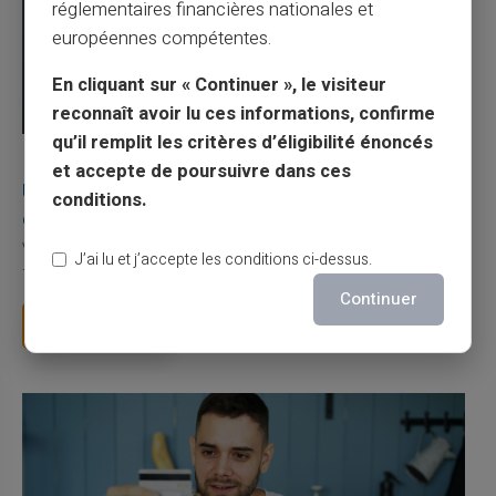
réglementaires financières nationales et
européennes compétentes.
En cliquant sur « Continuer », le visiteur
reconnaît avoir lu ces informations, confirme
qu’il remplit les critères d’éligibilité énoncés
03/08/2026
Veritas
Carte prépayée
et accepte de poursuivre dans ces
Une carte bancaire gratuite sans compte, ça
conditions.
existe ?
Vous avez tapé cette recherche parce que votre banque vous
J’ai lu et j’accepte les conditions ci-dessus.
facture 50 € par an pour une carte que vo...
Continuer
Lire la suite