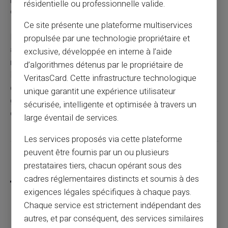
résidentielle ou professionnelle valide.
évaluation de solvabilité comme un crédit classique.
Ce site présente une plateforme multiservices
L'interdit bancaire prend fin soit
automatiquement
propulsée par une technologie propriétaire et
après 5 ans
, soit de manière
anticipée dès la
exclusive, développée en interne à l’aide
régularisation
de vos incidents. La levée anticipée
d’algorithmes détenus par le propriétaire de
intervient sous 10 jours ouvrés après régularisation
VeritasCard. Cette infrastructure technologique
complète. Votre situation actuelle peut être vérifiée
unique garantit une expérience utilisateur
gratuitement auprès de la Banque de France pour
sécurisée, intelligente et optimisée à travers un
connaître votre date exacte de défichage.
large éventail de services.
Les services proposés via cette plateforme
peuvent être fournis par un ou plusieurs
Partager cet article
prestataires tiers, chacun opérant sous des
cadres réglementaires distincts et soumis à des
exigences légales spécifiques à chaque pays.
Chaque service est strictement indépendant des
autres, et par conséquent, des services similaires
Comment enlever l'interdit bancaire ?