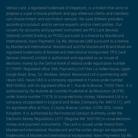
Veritas card, a registered trademark of Klopercom, is a fintech that aims to
propose a super in-house platform and app where our clients and members
can choose fintech and non-fintech services. We used different providers
according to product and/or service requests and/or client profiles. Our
issuers for accounts and payment instrument are PFS Card Services
(Ireland) Limited (trading as PCSIL) pursuant to a license by Mastercard
International, Narvi Payments Oy Ab, Monavate UAB pursuant to a license
by Mastercard International. Mastercard and the Mastercard Brand Mark are
registered trademarks of Mastercard International Incorporated. PFS Card
Services (Ireland) Limited is authorized and regulated as an issuer of
electronic money by the Central Bank of Ireland under registration number
C175999. Registered office: EML Payments,2nd Floor La Vallee House, Upper
Dargle Road, Bray, Co. Wicklow, Ireland. Moorwand Ltd in partnership with
Heuro SAS. Heuro SAS is a company registered in France under number
833165863, with its registered office at 1, Rue de la Bourse, 75002 Paris. It is
authorised by the Autorité de Contrôle Prudentiel et de Résolution (ACPR),
under licence number 17478, to issue electronic money. Moorwand Ltd is a
company incorporated in England and Wales (Company No. 8491211), with
its registered office at Fora, 3 Lloyds Avenue, London, EC3N 3DS, United
Kingdom. It is authorised by the Financial Conduct Authority under the
Electronic Money Regulations 2011 (Register Ref: 900709) to issue electronic
money and payment instruments. The card is issued under licence from
Mastercard International. Mastercard and the circles design are registered
trademarks of Mastercard International Incorporated. Narvi Payments Oy Ab