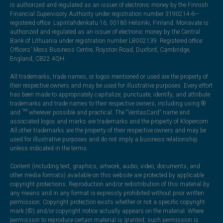
is authorized and regulated as an issuer of electronic money by the Finnish
Financial Supervisory Authority under registration number 3190214-6—
registered office: Lapinlahdenkatu 16, 00180 Helsinki, Finland. Monavate is
authorized and regulated as an issuer of electronic money by the Central
Bank of Lithuania under registration number LB002139. Registered office:
Officers' Mess Business Centre, Royston Road, Duxford, Cambridge,
England, CB22 4QH.
All trademarks, trade names, or logos mentioned or used are the property of
their respective owners and may be used for illustrative purposes. Every effort
has been made to appropriately capitalize, punctuate, identify, and attribute
trademarks and trade names to their respective owners, including using ®
and ™ wherever possible and practical. The “VeritasCard” name and
associated logos and marks are trademarks and the property of Klopercom.
All other trademarks are the property of their respective owners and may be
used for illustrative purposes and do not imply a business relationship
unless indicated in the terms.
Content (including text, graphics, artwork, audio, video, documents, and
other media formats) available on this website are protected by applicable
copyright protections. Reproduction and/or redistribution of this material by
any means and in any format is expressly prohibited without prior written
permission. Copyright protection exists whether or not a specific copyright
mark (©) and/or copyright notice actually appears on the material. Where
permission to reproduce certain material is granted, such permission is