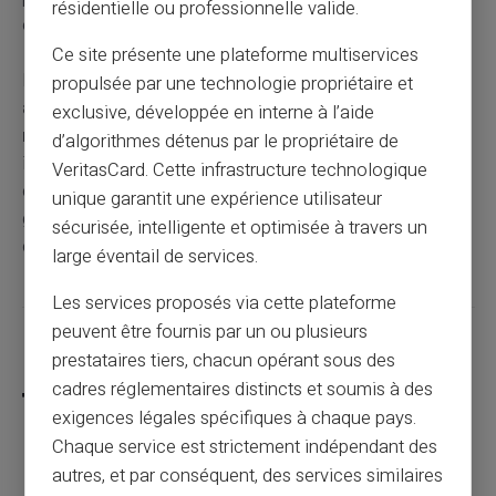
résidentielle ou professionnelle valide.
évaluation de solvabilité comme un crédit classique.
Ce site présente une plateforme multiservices
L'interdit bancaire prend fin soit
automatiquement
propulsée par une technologie propriétaire et
après 5 ans
, soit de manière
anticipée dès la
exclusive, développée en interne à l’aide
régularisation
de vos incidents. La levée anticipée
d’algorithmes détenus par le propriétaire de
intervient sous 10 jours ouvrés après régularisation
VeritasCard. Cette infrastructure technologique
complète. Votre situation actuelle peut être vérifiée
unique garantit une expérience utilisateur
gratuitement auprès de la Banque de France pour
sécurisée, intelligente et optimisée à travers un
connaître votre date exacte de défichage.
large éventail de services.
Les services proposés via cette plateforme
peuvent être fournis par un ou plusieurs
Partager cet article
prestataires tiers, chacun opérant sous des
cadres réglementaires distincts et soumis à des
exigences légales spécifiques à chaque pays.
Chaque service est strictement indépendant des
autres, et par conséquent, des services similaires
Comment enlever l'interdit bancaire ?