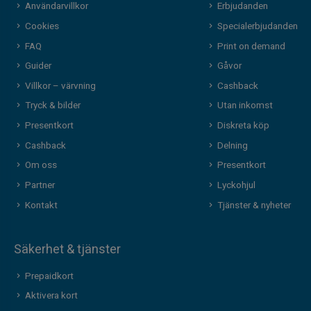
Användarvillkor
Erbjudanden
Cookies
Specialerbjudanden
FAQ
Print on demand
Guider
Gåvor
Villkor – värvning
Cashback
Tryck & bilder
Utan inkomst
Presentkort
Diskreta köp
Cashback
Delning
Om oss
Presentkort
Partner
Lyckohjul
Kontakt
Tjänster & nyheter
Säkerhet & tjänster
Prepaidkort
Aktivera kort