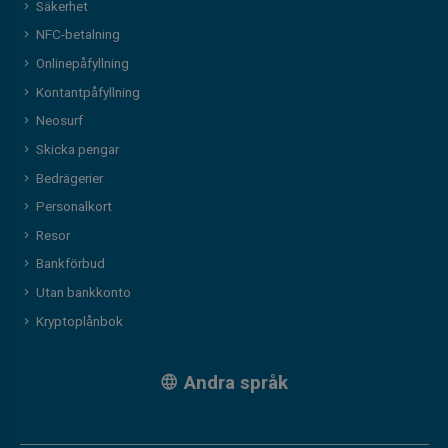
Säkerhet
NFC-betalning
Onlinepåfyllning
Kontantpåfyllning
Neosurf
Skicka pengar
Bedrägerier
Personalkort
Resor
Bankförbud
Utan bankkonto
Kryptoplånbok
Andra språk