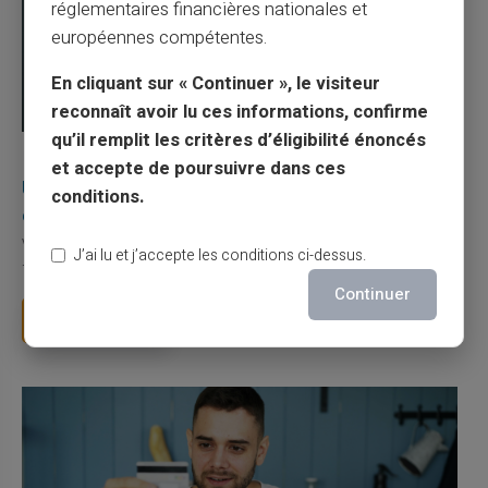
réglementaires financières nationales et
européennes compétentes.
En cliquant sur « Continuer », le visiteur
reconnaît avoir lu ces informations, confirme
qu’il remplit les critères d’éligibilité énoncés
03/08/2026
Veritas
Carte prépayée
et accepte de poursuivre dans ces
Une carte bancaire gratuite sans compte, ça
conditions.
existe ?
Vous avez tapé cette recherche parce que votre banque vous
J’ai lu et j’accepte les conditions ci-dessus.
facture 50 € par an pour une carte que vo...
Continuer
Lire la suite