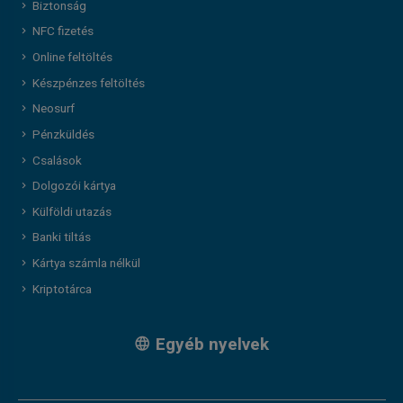
Biztonság
NFC fizetés
Online feltöltés
Készpénzes feltöltés
Neosurf
Pénzküldés
Csalások
Dolgozói kártya
Külföldi utazás
Banki tiltás
Kártya számla nélkül
Kriptotárca
Egyéb nyelvek