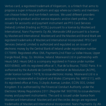
Veritas card, a registered trademark of Klopercom, is a fintech that aims to
propose a super in-house platform and app where our clients and members
can choose fintech and non-fintech services. We used different providers
according to product and/or service requests and/or client profiles. Our
issuers for accounts and payment instrument are PFS Card Services
(Ireland) Limited (trading as PCSIL) pursuant to a license by Mastercard
International, Narvi Payments Oy Ab, Monavate UAB pursuant to a license
by Mastercard International. Mastercard and the Mastercard Brand Mark are
registered trademarks of Mastercard International Incorporated. PFS Card
Services (Ireland) Limited is authorized and regulated as an issuer of
electronic money by the Central Bank of Ireland under registration number
C175999. Registered office: EML Payments,2nd Floor La Vallee House, Upper
Dargle Road, Bray, Co. Wicklow, Ireland. Moorwand Ltd in partnership with
Heuro SAS. Heuro SAS is a company registered in France under number
833165863, with its registered office at 1, Rue de la Bourse, 75002 Paris. It is
authorised by the Autorité de Contrôle Prudentiel et de Résolution (ACPR),
under licence number 17478, to issue electronic money. Moorwand Ltd is a
company incorporated in England and Wales (Company No. 8491211), with
its registered office at Fora, 3 Lloyds Avenue, London, EC3N 3DS, United
Kingdom. It is authorised by the Financial Conduct Authority under the
Electronic Money Regulations 2011 (Register Ref: 900709) to issue electronic
money and payment instruments. The card is issued under licence from
Mastercard International. Mastercard and the circles design are registered
trademarks of Mastercard International Incorporated. Narvi Payments Oy Ab