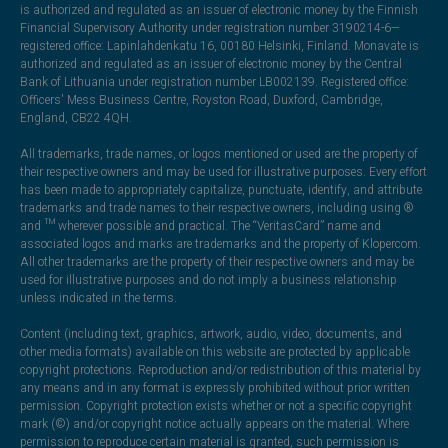
is authorized and regulated as an issuer of electronic money by the Finnish
Financial Supervisory Authority under registration number 3190214-6—
registered office: Lapinlahdenkatu 16, 00180 Helsinki, Finland. Monavate is
authorized and regulated as an issuer of electronic money by the Central
Bank of Lithuania under registration number LB002139. Registered office:
Officers' Mess Business Centre, Royston Road, Duxford, Cambridge,
England, CB22 4QH.
All trademarks, trade names, or logos mentioned or used are the property of
their respective owners and may be used for illustrative purposes. Every effort
has been made to appropriately capitalize, punctuate, identify, and attribute
trademarks and trade names to their respective owners, including using ®
and ™ wherever possible and practical. The “VeritasCard” name and
associated logos and marks are trademarks and the property of Klopercom.
All other trademarks are the property of their respective owners and may be
used for illustrative purposes and do not imply a business relationship
unless indicated in the terms.
Content (including text, graphics, artwork, audio, video, documents, and
other media formats) available on this website are protected by applicable
copyright protections. Reproduction and/or redistribution of this material by
any means and in any format is expressly prohibited without prior written
permission. Copyright protection exists whether or not a specific copyright
mark (©) and/or copyright notice actually appears on the material. Where
permission to reproduce certain material is granted, such permission is