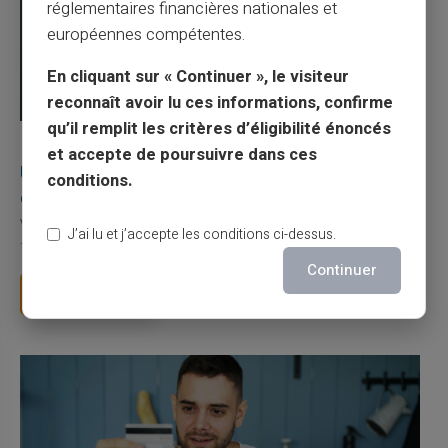
réglementaires financières nationales et
européennes compétentes.
En cliquant sur « Continuer », le visiteur
reconnaît avoir lu ces informations, confirme
qu’il remplit les critères d’éligibilité énoncés
03/08/2026
Veritas
Carte prépayée
et accepte de poursuivre dans ces
Une carte bancaire gratuite sans compte, ça
conditions.
existe ?
Vous avez tapé cette recherche parce que votre banque vous
J’ai lu et j’accepte les conditions ci-dessus.
facture 50 € par an pour une carte que vo...
Continuer
Lire la suite