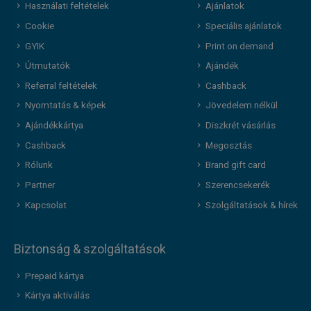
Használati feltételek
Ajánlatok
Cookie
Speciális ajánlatok
GYIK
Print on demand
Útmutatók
Ajándék
Referral feltételek
Cashback
Nyomtatás & képek
Jövedelem nélkül
Ajándékkártya
Diszkrét vásárlás
Cashback
Megosztás
Rólunk
Brand gift card
Partner
Szerencsekerék
Kapcsolat
Szolgáltatások & hírek
Biztonság & szolgáltatások
Prepaid kártya
Kártya aktiválás