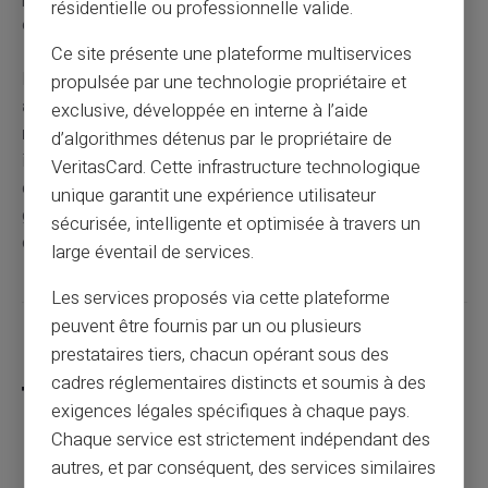
résidentielle ou professionnelle valide.
évaluation de solvabilité comme un crédit classique.
Ce site présente une plateforme multiservices
L'interdit bancaire prend fin soit
automatiquement
propulsée par une technologie propriétaire et
après 5 ans
, soit de manière
anticipée dès la
exclusive, développée en interne à l’aide
régularisation
de vos incidents. La levée anticipée
d’algorithmes détenus par le propriétaire de
intervient sous 10 jours ouvrés après régularisation
VeritasCard. Cette infrastructure technologique
complète. Votre situation actuelle peut être vérifiée
unique garantit une expérience utilisateur
gratuitement auprès de la Banque de France pour
sécurisée, intelligente et optimisée à travers un
connaître votre date exacte de défichage.
large éventail de services.
Les services proposés via cette plateforme
peuvent être fournis par un ou plusieurs
Partager cet article
prestataires tiers, chacun opérant sous des
cadres réglementaires distincts et soumis à des
exigences légales spécifiques à chaque pays.
Chaque service est strictement indépendant des
autres, et par conséquent, des services similaires
Comment enlever l'interdit bancaire ?