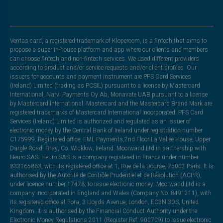
Veritas card, a registered trademark of Klopercom, is a fintech that aims to
propose a super in-house platform and app where our clients and members
can choose fintech and non-fintech services. We used different providers
according to product and/or service requests and/or client profiles. Our
issuers for accounts and payment instrument are PFS Card Services
(Ireland) Limited (trading as PCSIL) pursuant to a license by Mastercard
International, Narvi Payments Oy Ab, Monavate UAB pursuant to a license
by Mastercard International. Mastercard and the Mastercard Brand Mark are
registered trademarks of Mastercard International Incorporated. PFS Card
Services (Ireland) Limited is authorized and regulated as an issuer of
electronic money by the Central Bank of Ireland under registration number
C175999. Registered office: EML Payments,2nd Floor La Vallee House, Upper
Dargle Road, Bray, Co. Wicklow, Ireland. Moorwand Ltd in partnership with
Heuro SAS. Heuro SAS is a company registered in France under number
833165863, with its registered office at 1, Rue de la Bourse, 75002 Paris. It is
authorised by the Autorité de Contrôle Prudentiel et de Résolution (ACPR),
under licence number 17478, to issue electronic money. Moorwand Ltd is a
company incorporated in England and Wales (Company No. 8491211), with
its registered office at Fora, 3 Lloyds Avenue, London, EC3N 3DS, United
Kingdom. It is authorised by the Financial Conduct Authority under the
Electronic Money Regulations 2011 (Register Ref: 900709) to issue electronic