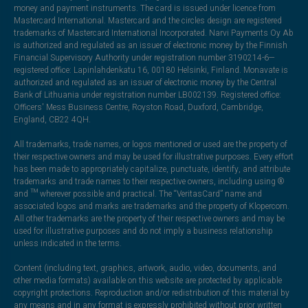
money and payment instruments. The card is issued under licence from
Mastercard International. Mastercard and the circles design are registered
trademarks of Mastercard International Incorporated. Narvi Payments Oy Ab
is authorized and regulated as an issuer of electronic money by the Finnish
Financial Supervisory Authority under registration number 3190214-6—
registered office: Lapinlahdenkatu 16, 00180 Helsinki, Finland. Monavate is
authorized and regulated as an issuer of electronic money by the Central
Bank of Lithuania under registration number LB002139. Registered office:
Officers' Mess Business Centre, Royston Road, Duxford, Cambridge,
England, CB22 4QH.
All trademarks, trade names, or logos mentioned or used are the property of
their respective owners and may be used for illustrative purposes. Every effort
has been made to appropriately capitalize, punctuate, identify, and attribute
trademarks and trade names to their respective owners, including using ®
and ™ wherever possible and practical. The “VeritasCard” name and
associated logos and marks are trademarks and the property of Klopercom.
All other trademarks are the property of their respective owners and may be
used for illustrative purposes and do not imply a business relationship
unless indicated in the terms.
Content (including text, graphics, artwork, audio, video, documents, and
other media formats) available on this website are protected by applicable
copyright protections. Reproduction and/or redistribution of this material by
any means and in any format is expressly prohibited without prior written