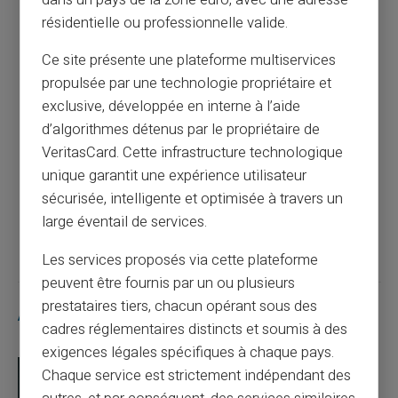
dans un pays de la zone euro, avec une adresse
refusé alors qu'il reste de l'argent ?
résidentielle ou professionnelle valide.
Ce site présente une plateforme multiservices
Article précédent
propulsée par une technologie propriétaire et
exclusive, développée en interne à l’aide
d’algorithmes détenus par le propriétaire de
Pourquoi utiliser une carte prépayée pour
VeritasCard. Cette infrastructure technologique
les achats sur Facebook Marketplace ?
unique garantit une expérience utilisateur
sécurisée, intelligente et optimisée à travers un
Article suivant
large éventail de services.
Les services proposés via cette plateforme
peuvent être fournis par un ou plusieurs
prestataires tiers, chacun opérant sous des
Articles similaires
cadres réglementaires distincts et soumis à des
exigences légales spécifiques à chaque pays.
Chaque service est strictement indépendant des