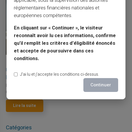
applicable, sous la supervision des autorités
réglementaires financières nationales et
européennes compétentes.
En cliquant sur « Continuer », le visiteur
reconnaît avoir lu ces informations, confirme
qu’il remplit les critères d’éligibilité énoncés
et accepte de poursuivre dans ces
conditions.
27/07/2026
Veritas
Carte prépayée
Utilisation responsable du paiement mobile avec
J’ai lu et j’accepte les conditions ci-dessus.
la carte Veritas
Continuer
Le paiement mobile s'est imposé dans les habitudes quotidiennes,
mais il appelle des réflexes pour é...
Lire la suite
Catégories