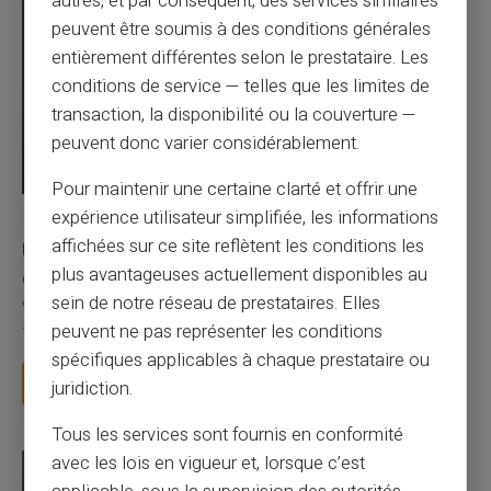
autres, et par conséquent, des services similaires
peuvent être soumis à des conditions générales
entièrement différentes selon le prestataire. Les
conditions de service — telles que les limites de
transaction, la disponibilité ou la couverture —
peuvent donc varier considérablement.
Pour maintenir une certaine clarté et offrir une
expérience utilisateur simplifiée, les informations
03/08/2026
Veritas
Carte prépayée
affichées sur ce site reflètent les conditions les
Une carte bancaire gratuite sans compte, ça
plus avantageuses actuellement disponibles au
existe ?
sein de notre réseau de prestataires. Elles
Vous avez tapé cette recherche parce que votre banque vous
peuvent ne pas représenter les conditions
facture 50 € par an pour une carte que vo...
spécifiques applicables à chaque prestataire ou
Lire la suite
juridiction.
Tous les services sont fournis en conformité
avec les lois en vigueur et, lorsque c’est