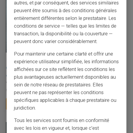
autres, et par conséquent, des services similaires
peuvent être soumis à des conditions générales
entièrement différentes selon le prestataire. Les
conditions de service — telles que les limites de
transaction, la disponibilité ou la couverture —
peuvent donc varier considérablement.
Pour maintenir une certaine clarté et offrir une
10/08/2026
Veritas
Carte prépayée
expérience utilisateur simplifiée, les informations
Quelle est la différence entre un RIB et un IBAN
affichées sur ce site reflètent les conditions les
en France ?
plus avantageuses actuellement disponibles au
Votre employeur vous demande votre RIB pour verser votre
sein de notre réseau de prestataires. Elles
salaire. La CAF vous demande votre IBAN pou...
peuvent ne pas représenter les conditions
spécifiques applicables à chaque prestataire ou
Lire la suite
juridiction.
Tous les services sont fournis en conformité
avec les lois en vigueur et, lorsque c’est