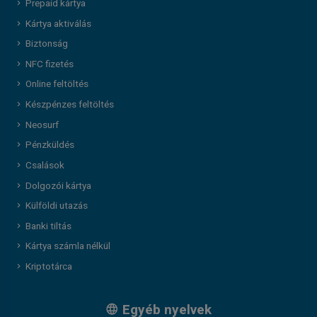
Prepaid kártya
Kártya aktiválás
Biztonság
NFC fizetés
Online feltöltés
Készpénzes feltöltés
Neosurf
Pénzküldés
Csalások
Dolgozói kártya
Külföldi utazás
Banki tiltás
Kártya számla nélkül
Kriptotárca
Egyéb nyelvek