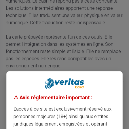
numériques. Le cash ne répond pas à cette contrainte.
Les solutions intermédiaires apportent une réponse
technique. Elles traduisent une valeur physique en valeur
numérique. Cette traduction reste indispensable.
La carte prépayée représente l’un de ces outils. Elle
permet l’intégration dans les systèmes en ligne. Son
fonctionnement reste simple et lisible. Elle ne remplace
pas les espèces. Elle les rend compatibles avec un
environnement numérique.
Partager cet article
⚠️ Avis réglementaire important :
L'accès à ce site est exclusivement réservé aux
personnes majeures (18+) ainsi qu'aux entités
juridiques légalement enregistrées et opérant
Pourquoi un paiement par carte peut être