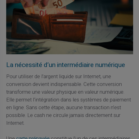
La nécessité d’un intermédiaire numérique
Pour utiliser de l’argent liquide sur Internet, une
conversion devient indispensable. Cette conversion
transforme une valeur physique en valeur numérique.
Elle permet l’intégration dans les systèmes de paiement
en ligne. Sans cette étape, aucune transaction n’est
possible. Le cash ne circule jamais directement sur
Internet.
Une
carte prépayée
constitue l’un de ces intermédiaires