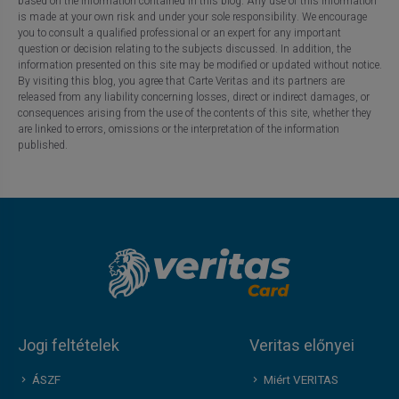
based on the information contained in this blog. Any use of this information
is made at your own risk and under your sole responsibility. We encourage
you to consult a qualified professional or an expert for any important
question or decision relating to the subjects discussed. In addition, the
information presented on this site may be modified or updated without notice.
By visiting this blog, you agree that Carte Veritas and its partners are
released from any liability concerning losses, direct or indirect damages, or
consequences arising from the use of the contents of this site, whether they
are linked to errors, omissions or the interpretation of the information
published.
Jogi feltételek
Veritas előnyei
ÁSZF
Miért VERITAS