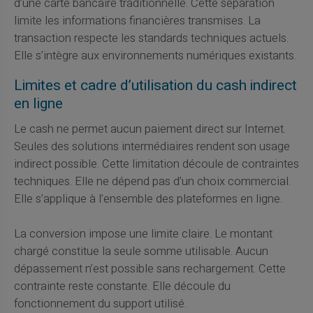
d’une carte bancaire traditionnelle. Cette séparation
limite les informations financières transmises. La
transaction respecte les standards techniques actuels.
Elle s’intègre aux environnements numériques existants.
Limites et cadre d’utilisation du cash indirect
en ligne
Le cash ne permet aucun paiement direct sur Internet.
Seules des solutions intermédiaires rendent son usage
indirect possible. Cette limitation découle de contraintes
techniques. Elle ne dépend pas d’un choix commercial.
Elle s’applique à l’ensemble des plateformes en ligne.
La conversion impose une limite claire. Le montant
chargé constitue la seule somme utilisable. Aucun
dépassement n’est possible sans rechargement. Cette
contrainte reste constante. Elle découle du
fonctionnement du support utilisé.