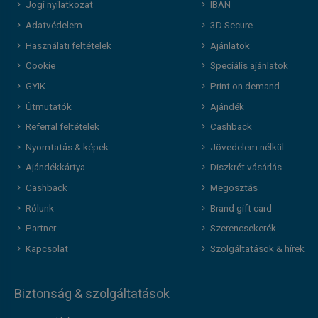
Jogi nyilatkozat
IBAN
Adatvédelem
3D Secure
Használati feltételek
Ajánlatok
Cookie
Speciális ajánlatok
GYIK
Print on demand
Útmutatók
Ajándék
Referral feltételek
Cashback
Nyomtatás & képek
Jövedelem nélkül
Ajándékkártya
Diszkrét vásárlás
Cashback
Megosztás
Rólunk
Brand gift card
Partner
Szerencsekerék
Kapcsolat
Szolgáltatások & hírek
Biztonság & szolgáltatások