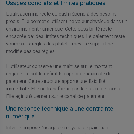
Usages concrets et limites pratiques
L’utilisation indirecte du cash répond à des besoins
précis. Elle permet d’utiliser une valeur physique dans un
environnement numérique. Cette possibilité reste
encadrée par des limites techniques. Le paiement reste
soumis aux règles des plateformes. Le support ne
modifie pas ces règles.
L’utilisateur conserve une maîtrise sur le montant
engagé. Le solde définit la capacité maximale de
paiement. Cette structure apporte une lisibilité
immédiate. Elle ne transforme pas la nature de l’achat.
Elle agit uniquement sur le canal de paiement.
Une réponse technique à une contrainte
numérique
Internet impose l’usage de moyens de paiement