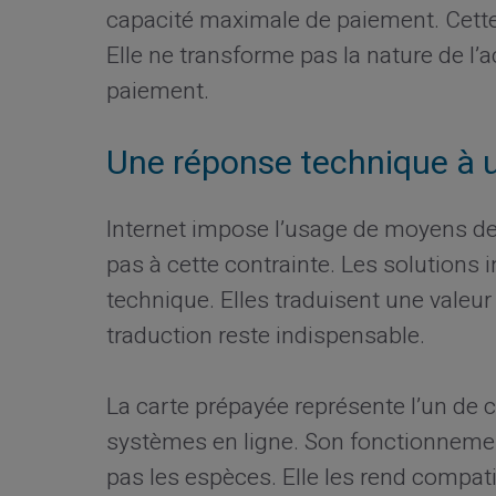
capacité maximale de paiement. Cette 
Elle ne transforme pas la nature de l’a
paiement.
Une réponse technique à 
Internet impose l’usage de moyens d
pas à cette contrainte. Les solutions
technique. Elles traduisent une valeu
traduction reste indispensable.
La carte prépayée représente l’un de ce
systèmes en ligne. Son fonctionnement
pas les espèces. Elle les rend compa