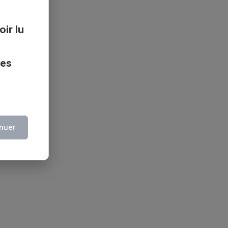
oir lu
ces
nuer