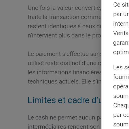
Ce si
Une fois la valeur convertie, le paieme
par u
traite la transaction comme un paieme
intern
restent identiques à ceux du commerc
Verit
n’intervient plus dans le processus. 
garant
optimi
Le paiement s’effectue sans lien ave
utilisé reste distinct d’une carte banca
Les s
les informations financières transmis
fourni
techniques actuels. Elle s’intègre au
opéra
soumi
Limites et cadre d’utilisat
Chaqu
par c
Le cash ne permet aucun paiement dire
soumi
intermédiaires rendent son usage indi