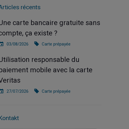
Articles récents
Une carte bancaire gratuite sans
compte, ça existe ?
03/08/2026
Carte prépayée
Utilisation responsable du
paiement mobile avec la carte
Veritas
27/07/2026
Carte prépayée
Kontakt