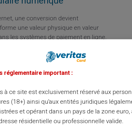
diaire numérique
nternet, une conversion devient
sforme une valeur physique en valeur
dans les systèmes de paiement en ligne.
’est possible. Le cash ne circule jamais
s réglementaire important :
ces intermédiaires numériques. Elle
ant toute utilisation. Ce montant
ès à ce site est exclusivement réservé aux perso
oitable en ligne. La carte agit comme une
res (18+) ainsi qu'aux entités juridiques légalem
ur compatible avec les plateformes.
istrées et opérant dans un pays de la zone euro,
ent après conversion
resse résidentielle ou professionnelle valide.