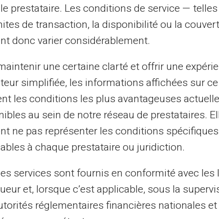
le prestataire. Les conditions de service — telle
d pas d’un choix commercial. Elle
mites de transaction, la disponibilité ou la couve
es en ligne.
nt donc varier considérablement.
e. Le montant chargé constitue la seule
aintenir une certaine clarté et offrir une expéri
 n’est possible sans rechargement. Cette
ateur simplifiée, les informations affichées sur ce
ule du fonctionnement du support utilisé.
tent les conditions les plus avantageuses actuel
ibles au sein de notre réseau de prestataires. El
s numériques issus du cash
nt ne pas représenter les conditions spécifiques
ables à chaque prestataire ou juridiction.
ter des cadres réglementaires précis. En
èces ne circulent pas sur Internet. Les
les services sont fournis en conformité avec les 
oivent utiliser des réseaux autorisés. La
ueur et, lorsque c’est applicable, sous la supervi
 transaction en ligne. Cette séparation
utorités réglementaires financières nationales et