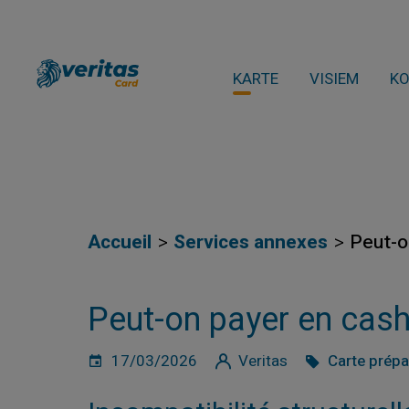
KARTE
VISIEM
K
Accueil
Services annexes
Peut-o
Peut-on payer en cash 
17/03/2026
Veritas
Carte prép