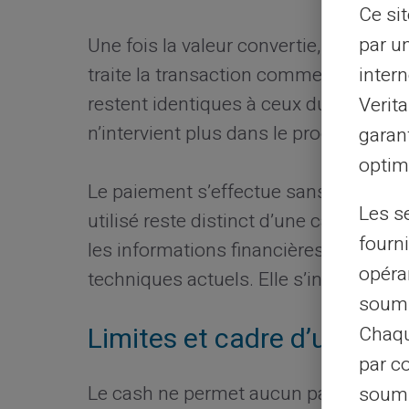
Ce si
par u
Une fois la valeur convertie, le paieme
traite la transaction comme un paieme
intern
restent identiques à ceux du commerc
Verit
n’intervient plus dans le processus. 
garant
optimi
Le paiement s’effectue sans lien ave
Les s
utilisé reste distinct d’une carte banca
fourni
les informations financières transmis
opéra
techniques actuels. Elle s’intègre au
soumi
Limites et cadre d’utilisat
Chaqu
par c
Le cash ne permet aucun paiement dire
soumi