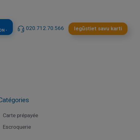
020.712.70.566
Iegūstiet savu karti
ON -
Catégories
Carte prépayée
Escroquerie