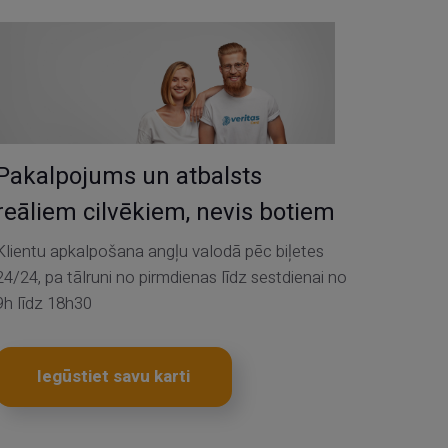
Pakalpojums un atbalsts
reāliem cilvēkiem, nevis botiem
Klientu apkalpošana angļu valodā pēc biļetes
24/24, pa tālruni no pirmdienas līdz sestdienai no
9h līdz 18h30
Iegūstiet savu karti