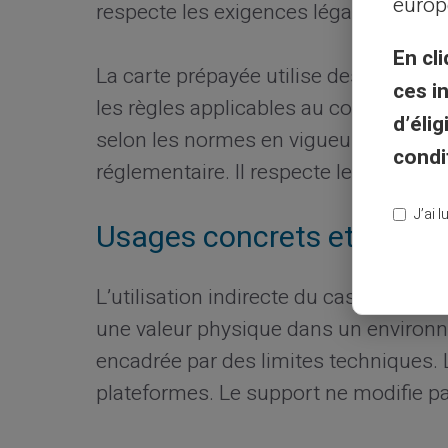
europ
respecte les exigences légales.
En cli
La carte prépayée utilise des circuits
ces i
les règles applicables au commerce él
d’éli
selon les normes en vigueur. Le supp
condi
réglementaire. Il respecte les cadres e
J’ai 
Usages concrets et limite
L’utilisation indirecte du cash répond 
une valeur physique dans un environn
encadrée par des limites techniques.
plateformes. Le support ne modifie pa