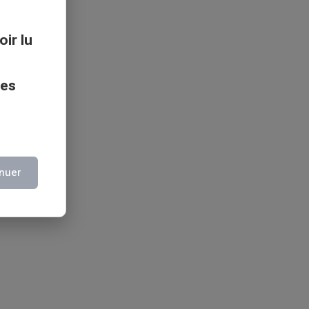
oir lu
ces
nuer