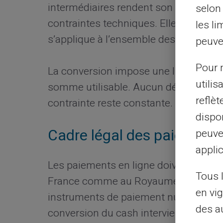
intermédiaires rendent son usage indi
selon 
contraintes techniques. Elle ne dépen
les li
s’applique à l’ensemble des plateform
peuve
Pour m
La conversion impose une limite clair
utilis
somme utilisable. Aucun dépassement
reflè
contrainte reste constante. Elle déco
dispon
Cadre légal des paiement
peuve
applic
Les paiements en ligne doivent respec
Tous 
France comme au Royaume-Uni, les esp
en vig
instruments de paiement numériques d
des a
conversion du cash intervient avant la