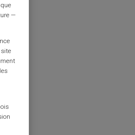
s que
rture —
ence
 site
lement
les
lois
sion