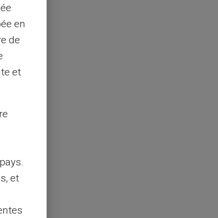
sée
pée en
re de
e
te et
re
pays.
s, et
entes