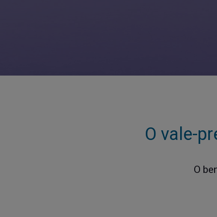
O vale-pr
O ben