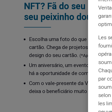
NFT? Fã do seu Labra
Verit
seu peixinho dourado
garant
optimi
Les s
Escolha uma foto do que você gost
fourni
cartão. Chega de projetos impostos
opéra
design do seu cartão.
(*Aplica-se a pol
soumi
Um aniversário, um evento privado o
Chaqu
há a oportunidade de comemorar al
par c
Com o vale-presente da Veritas, voc
soumi
deixa o beneficiário muito feliz
selon 
les li
peuve