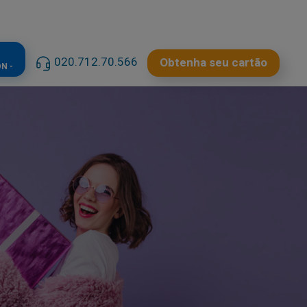
020.712.70.566
Obtenha seu cartão
N -