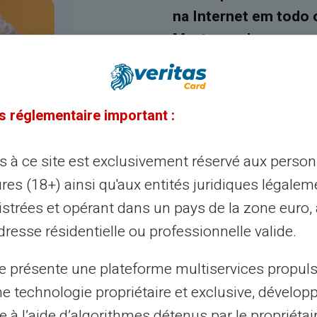
na Internet em todo 
Mastercard aparece.
s réglementaire important :
ès à ce site est exclusivement réservé aux perso
res (18+) ainsi qu'aux entités juridiques légalem
istrées et opérant dans un pays de la zone euro,
resse résidentielle ou professionnelle valide.
Dark Vador
te présente une plateforme multiservices propul
ne technologie propriétaire et exclusive, dévelop
iptografia ou
e à l’aide d’algorithmes détenus par le propriétai