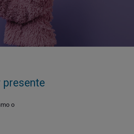
r presente
esmo o