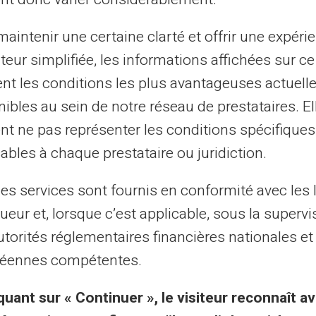
m breve)
aintenir une certaine clarté et offrir une expéri
ateur simplifiée, les informations affichées sur ce
tent les conditions les plus avantageuses actuel
ibles au sein de notre réseau de prestataires. El
nt ne pas représenter les conditions spécifiques
ables à chaque prestataire ou juridiction.
les services sont fournis en conformité avec les 
ima são citadas para fins i
ueur et, lorsque c’est applicable, sous la supervi
não são contratuais.
utorités réglementaires financières nationales et
éennes compétentes.
 imagens enviadas para impressão devem estar
quant sur « Continuer », le visiteur reconnaît av
formidade com nossos
POLÍTICA DE IMPRESS