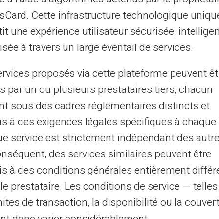
dor ou do
asCard. Cette infrastructure technologique uniqu
?
it une expérience utilisateur sécurisée, intelligen
sée à travers un large éventail de services.
ervices proposés via cette plateforme peuvent êt
a e imprima-a em seu
s par un ou plusieurs prestataires tiers, chacun
. Você escolhe o
nt sous des cadres réglementaires distincts et
ítica de impressão).
s à des exigences légales spécifiques à chaque 
u corporativo, sempre
e service est strictement indépendant des autre
go
onséquent, des services similaires peuvent être
ê fortalece os laços e
s à des conditions générales entièrement différ
le prestataire. Les conditions de service — telle
mites de transaction, la disponibilité ou la couve
nt donc varier considérablement.