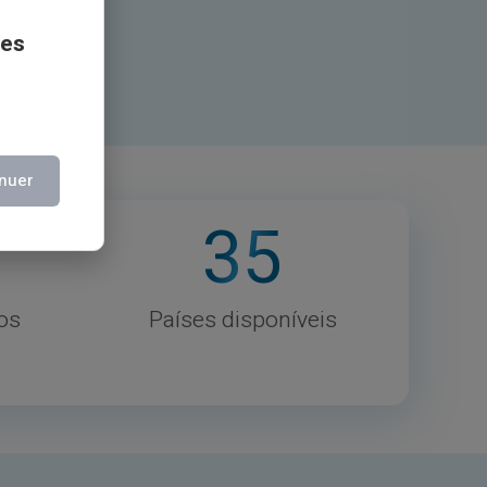
ces
nuer
35
os
Países disponíveis