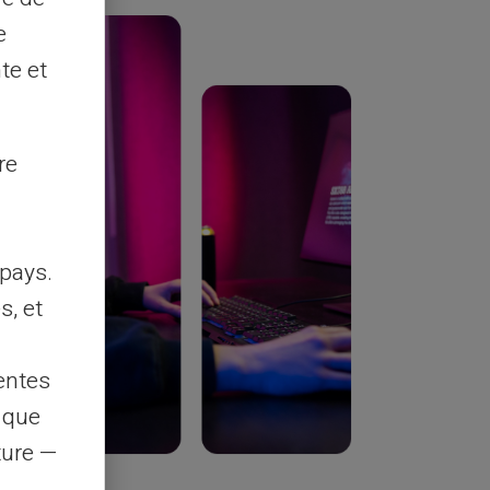
e
te et
re
pays.
s, et
entes
s que
rture —