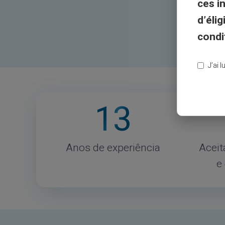
ces i
d’éli
condi
J’ai 
13
Anos de experiência
Aceit
e