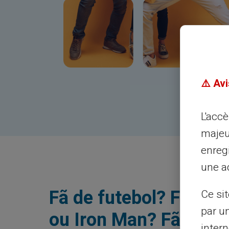
⚠️ Avi
L'acc
majeu
enreg
une ad
Fã de futebol? Fã de 
Ce si
par u
ou Iron Man? Fã de cr
intern