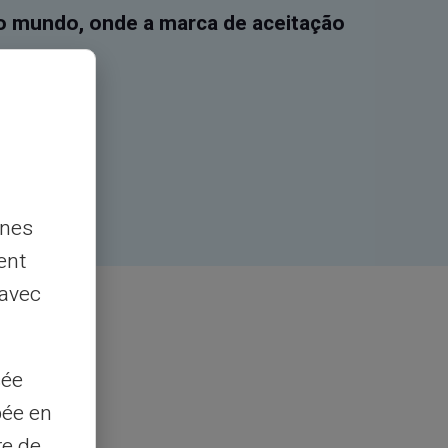
o mundo, onde a marca de aceitação
nnes
ent
 avec
sée
pée en
re de