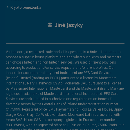
Krypto peněženka
Jiné jazyky
Veritas card, a registered trademark of Klopercom, is a fintech that aims to
propose a super in-house platform and app where our clients and members
can choose fintech and non-fintech services. We used different providers
according to product and/or service requests and/or client profiles. Our
issuers for accounts and payment instrument are PFS Card Services
(Ireland) Limited (trading as PCSIL) pursuant to a license by Mastercard
International, Narvi Payments Oy Ab, Monavate UAB pursuant to a license
by Mastercard International. Mastercard and the Mastercard Brand Mark are
registered trademarks of Mastercard International Incorporated. PFS Card
Services (Ireland) Limited is authorized and regulated as an issuer of
electronic money by the Central Bank of Ireland under registration number
C175999. Registered office: EML Payments,2nd Floor La Vallee House, Upper
Dargle Road, Bray, Co. Wicklow, Ireland. Moorwand Ltd in partnership with
Heuro SAS. Heuro SAS is a company registered in France under number
833165863, with its registered office at 1, Rue de la Bourse, 75002 Paris. It is