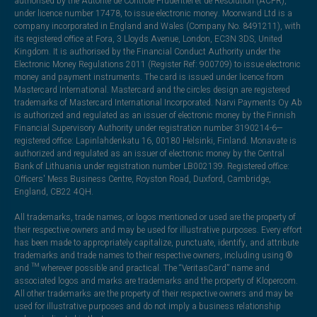
authorised by the Autorité de Contrôle Prudentiel et de Résolution (ACPR),
under licence number 17478, to issue electronic money. Moorwand Ltd is a
company incorporated in England and Wales (Company No. 8491211), with
its registered office at Fora, 3 Lloyds Avenue, London, EC3N 3DS, United
Kingdom. It is authorised by the Financial Conduct Authority under the
Electronic Money Regulations 2011 (Register Ref: 900709) to issue electronic
money and payment instruments. The card is issued under licence from
Mastercard International. Mastercard and the circles design are registered
trademarks of Mastercard International Incorporated. Narvi Payments Oy Ab
is authorized and regulated as an issuer of electronic money by the Finnish
Financial Supervisory Authority under registration number 3190214-6—
registered office: Lapinlahdenkatu 16, 00180 Helsinki, Finland. Monavate is
authorized and regulated as an issuer of electronic money by the Central
Bank of Lithuania under registration number LB002139. Registered office:
Officers' Mess Business Centre, Royston Road, Duxford, Cambridge,
England, CB22 4QH.
All trademarks, trade names, or logos mentioned or used are the property of
their respective owners and may be used for illustrative purposes. Every effort
has been made to appropriately capitalize, punctuate, identify, and attribute
trademarks and trade names to their respective owners, including using ®
and ™ wherever possible and practical. The “VeritasCard” name and
associated logos and marks are trademarks and the property of Klopercom.
All other trademarks are the property of their respective owners and may be
used for illustrative purposes and do not imply a business relationship