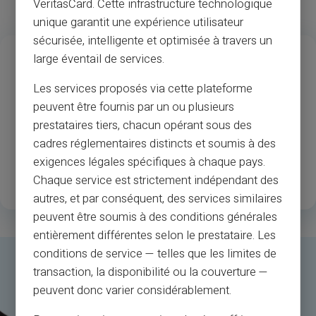
VeritasCard. Cette infrastructure technologique
unique garantit une expérience utilisateur
sécurisée, intelligente et optimisée à travers un
13
37
M
large éventail de services.
Roky zkušeností
Akceptace obchodníků a
Les services proposés via cette plateforme
bankomatů
peuvent être fournis par un ou plusieurs
prestataires tiers, chacun opérant sous des
1
.3M
35
cadres réglementaires distincts et soumis à des
Šťastní registrovaní
Země jsou k dispozici
exigences légales spécifiques à chaque pays.
zákazníci
Chaque service est strictement indépendant des
autres, et par conséquent, des services similaires
peuvent être soumis à des conditions générales
entièrement différentes selon le prestataire. Les
conditions de service — telles que les limites de
transaction, la disponibilité ou la couverture —
peuvent donc varier considérablement.