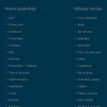
Právní podmínky
Výhody Veritas
VOP
Proč VERITAS
Právní info
IBAN
Soukromí
3D Secure
Podmínky
Nabídky
Cookies
Speciální
FAQ
Print on demand
Návody
Dárky
Podmínky – referral
Cashback
Tisk & obrázky
Bez příjmu
Dárkové karty
Diskrétní platby
Cashback
Sdílení
O nás
Dárková karta
Partner
Kolo štěstí
Kontakt
Služby & novinky