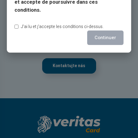
et accepte de poursuivre dans ces
Servis a podpora
conditions.
skutečnými lidmi, ne roboty
J’ai lu et j’accepte les conditions ci-dessus.
Zákaznický servis v angličtině k vašim službám lístkem
Continuer
24/24,
telefonicky od pondělí do soboty od 9h do 18h30
Kontaktujte nás