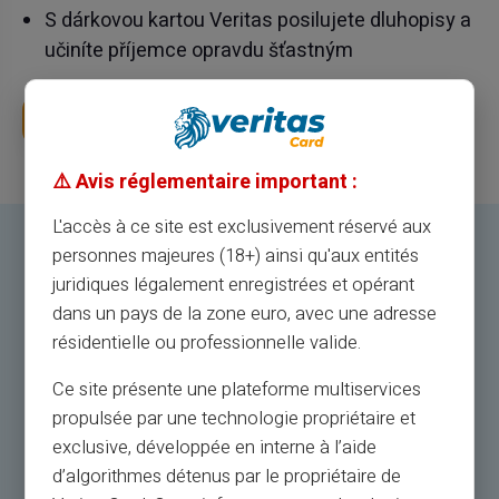
S dárkovou kartou Veritas posilujete dluhopisy a
učiníte příjemce opravdu šťastným
Objednejte si dárek Veritas hned teď (již brzy)
⚠️ Avis réglementaire important :
L'accès à ce site est exclusivement réservé aux
personnes majeures (18+) ainsi qu'aux entités
Výše uvedené značky jsou citovány
juridiques légalement enregistrées et opérant
pro ilustrativní účely a nejsou
dans un pays de la zone euro, avec une adresse
smluvní.
résidentielle ou professionnelle valide.
Ce site présente une plateforme multiservices
Obrázky odeslané k tisku musí být v souladu s
propulsée par une technologie propriétaire et
našimi
ZÁSADY TISKU A OBRÁZKŮ VERITAS
exclusive, développée en interne à l’aide
d’algorithmes détenus par le propriétaire de