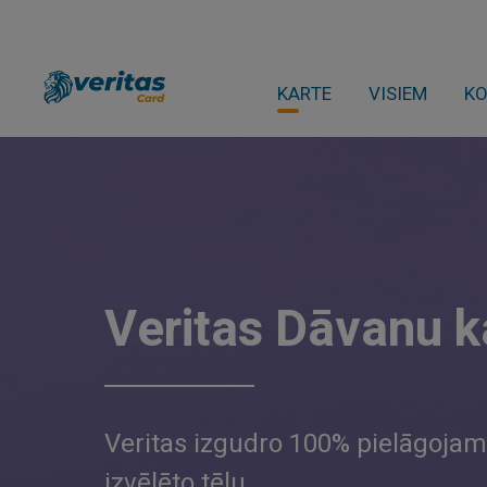
KARTE
VISIEM
K
Veritas Dāvanu k
Veritas izgudro 100% pielāgojam
izvēlēto tēlu.