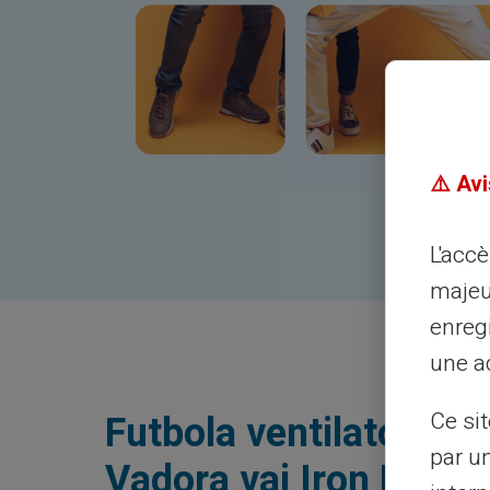
⚠️ Avi
L'acc
majeu
enreg
une ad
Futbola ventilators?
Ce si
par u
Vadora vai Iron Man v