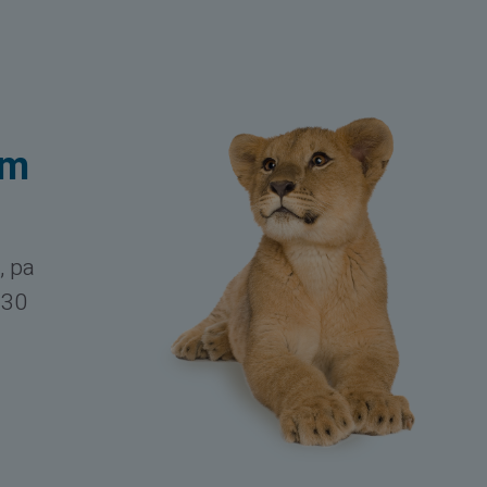
em
, pa
h30