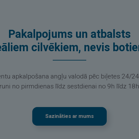
Pakalpojums un atbalsts
eāliem cilvēkiem, nevis boti
entu apkalpošana angļu valodā pēc biļetes 24/24
lruni no pirmdienas līdz sestdienai no 9h līdz 18
Sazināties ar mums