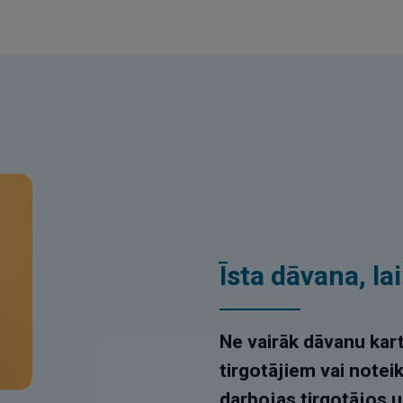
Īsta dāvana, la
Ne vairāk dāvanu kart
tirgotājiem vai notei
darbojas tirgotājos u