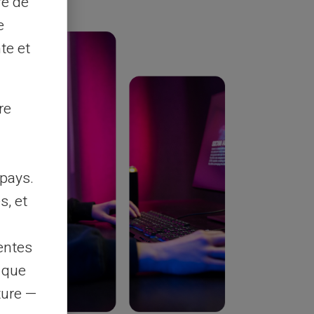
re de
e
te et
re
pays.
s, et
entes
s que
rture —