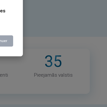
ITAS
ces
nuer
35
ienti
Pieejamās valstis