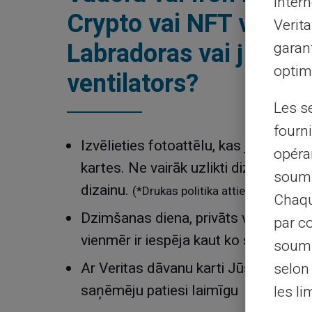
intern
Crypto vai NFT ventil
Verit
Labradoras vai jūsu ze
garant
optimi
ventilators?
Les s
fourni
Izvēlieties fotoattēlu, kas jums patīk,
opéra
kartes. Ne vairāk uzlikti dizainparaug
soumi
dizainu.
(*Drukas politika attiecas).
Chaqu
Dzimšanas diena, privāts vai korpor
par c
vienmēr ir iespēja kaut ko svinēt
soumi
Ar Veritas dāvanu karti Jūs stiprināt 
selon 
saņēmēju patiesi laimīgu
les li