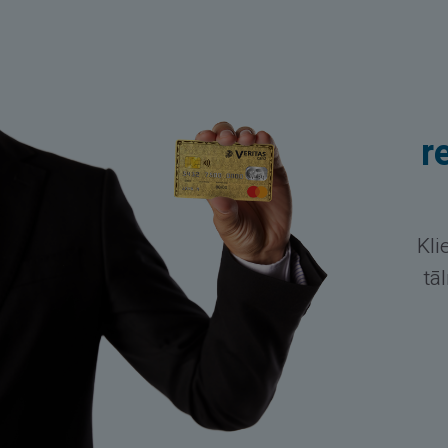
r
Kli
tā