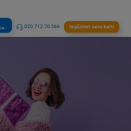
020.712.70.566
Iegūstiet savu karti
ON -