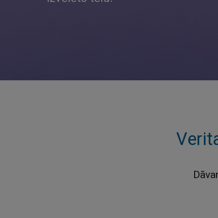
Verit
Dāvan