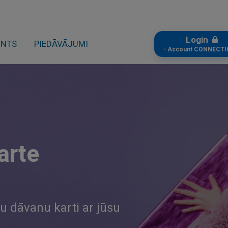
Login
ONTS
PIEDĀVĀJUMI
- Account CONNECTI
arte
u dāvanu karti ar jūsu