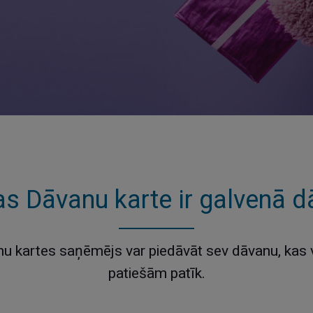
as Dāvanu karte ir galvenā 
u kartes saņēmējs var piedāvāt sev dāvanu, kas
patiešām patīk.