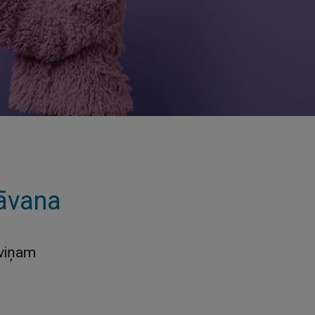
dāvana
 viņam