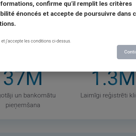
liem, kas iesniegti drukāšanai, jāatbilst mūsu
VER
nformations, confirme qu’il remplit les critères
DRUKAS UN ATTĒLU POLITIKA
gibilité énoncés et accepte de poursuivre dans 
tions.
lu et j’accepte les conditions ci-dessus.
Conti
37
M
1
.3M
gotāji un bankomātu
Laimīgi reģistrēti kl
pieņemšana