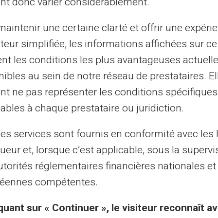
nt donc varier considérablement.
aintenir une certaine clarté et offrir une expéri
ā)
ateur simplifiée, les informations affichées sur ce
tent les conditions les plus avantageuses actuel
ibles au sein de notre réseau de prestataires. El
nt ne pas représenter les conditions spécifiques
ables à chaque prestataire ou juridiction.
les services sont fournis en conformité avec les 
ueur et, lorsque c’est applicable, sous la supervi
ētie zīmoli ir minēti ilustra
utorités réglementaires financières nationales et
un nav līgumiskas.
éennes compétentes.
quant sur « Continuer », le visiteur reconnaît av