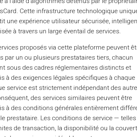
e à l’aide d’algorithmes détenus par le propriétai
ators? Jūsu
asCard. Cette infrastructure technologique uniqu
lta zivtiņa
it une expérience utilisateur sécurisée, intelligen
sée à travers un large éventail de services.
ervices proposés via cette plateforme peuvent êt
s par un ou plusieurs prestataires tiers, chacun
 un izdrukājiet to uz
nt sous des cadres réglementaires distincts et
i. Jūs izvēlaties kartes
s à des exigences légales spécifiques à chaque 
e service est strictement indépendant des autre
atīvs pasākums
onséquent, des services similaires peuvent être
s à des conditions générales entièrement différ
obligācijas un padarīt
le prestataire. Les conditions de service — telle
mites de transaction, la disponibilité ou la couve