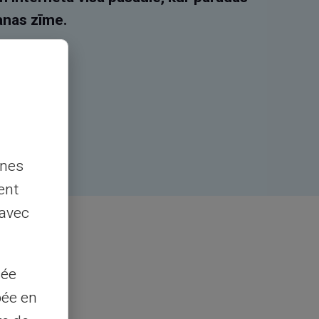
nas zīme.
nnes
ent
 avec
sée
pée en