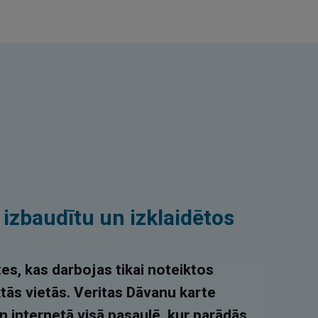
i izbaudītu un izklaidētos
es, kas darbojas tikai noteiktos
ktās vietās. Veritas Dāvanu karte
n internetā visā pasaulē, kur parādās