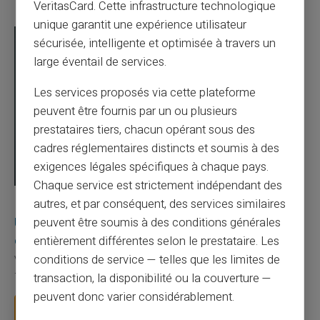
VeritasCard. Cette infrastructure technologique
unique garantit une expérience utilisateur
sécurisée, intelligente et optimisée à travers un
large éventail de services.
Les services proposés via cette plateforme
peuvent être fournis par un ou plusieurs
prestataires tiers, chacun opérant sous des
cadres réglementaires distincts et soumis à des
exigences légales spécifiques à chaque pays.
Chaque service est strictement indépendant des
03/08/2026
Veritas
Carte prépayée
autres, et par conséquent, des services similaires
Une carte bancaire gratuite sans compte, ça
peuvent être soumis à des conditions générales
existe ?
entièrement différentes selon le prestataire. Les
conditions de service — telles que les limites de
Vous avez tapé cette recherche parce que votre banque vous
facture 50 € par an pour une carte que vo...
transaction, la disponibilité ou la couverture —
peuvent donc varier considérablement.
Lire la suite