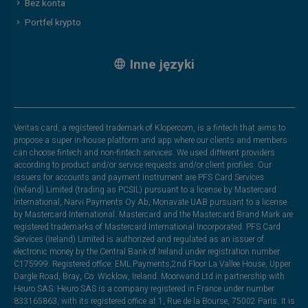
Bez konta
Portfel krypto
Inne języki
Veritas card, a registered trademark of Klopercom, is a fintech that aims to
propose a super in-house platform and app where our clients and members
can choose fintech and non-fintech services. We used different providers
according to product and/or service requests and/or client profiles. Our
issuers for accounts and payment instrument are PFS Card Services
(Ireland) Limited (trading as PCSIL) pursuant to a license by Mastercard
International, Narvi Payments Oy Ab, Monavate UAB pursuant to a license
by Mastercard International. Mastercard and the Mastercard Brand Mark are
registered trademarks of Mastercard International Incorporated. PFS Card
Services (Ireland) Limited is authorized and regulated as an issuer of
electronic money by the Central Bank of Ireland under registration number
C175999. Registered office: EML Payments,2nd Floor La Vallee House, Upper
Dargle Road, Bray, Co. Wicklow, Ireland. Moorwand Ltd in partnership with
Heuro SAS. Heuro SAS is a company registered in France under number
833165863, with its registered office at 1, Rue de la Bourse, 75002 Paris. It is