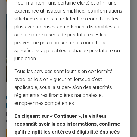
Pour maintenir une certaine clarté et offrir une
expérience utilisateur simplifiée, les informations
affichées sur ce site reflètent les conditions les
plus avantageuses actuellement disponibles au
sein de notre réseau de prestataires. Elles
peuvent ne pas représenter les conditions
spécifiques applicables à chaque prestataire ou
juridiction.
Tous les services sont fournis en conformité
avec les lois en vigueur et, lorsque c’est
applicable, sous la supervision des autorités
27/07/2026
Veritas
Carte prépayée
réglementaires financières nationales et
Utilisation responsable du paiement mobile avec
européennes compétentes.
la carte Veritas
Le paiement mobile s'est imposé dans les habitudes quotidiennes,
En cliquant sur « Continuer », le visiteur
mais il appelle des réflexes pour é...
reconnaît avoir lu ces informations, confirme
qu’il remplit les critères d’éligibilité énoncés
Lire la suite