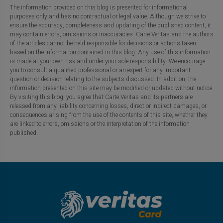
The information provided on this blog is presented for informational
purposes only and has no contractual or legal value. Although we strive to
ensure the accuracy, completeness and updating of the published content, it
may contain errors, omissions or inaccuracies. Carte Veritas and the authors
of the articles cannot be held responsible for decisions or actions taken
based on the information contained in this blog. Any use of this information
is made at your own risk and under your sole responsibility. We encourage
you to consult a qualified professional or an expert for any important
question or decision relating to the subjects discussed. In addition, the
information presented on this site may be modified or updated without notice.
By visiting this blog, you agree that Carte Veritas and its partners are
released from any liability concerning losses, direct or indirect damages, or
consequences arising from the use of the contents of this site, whether they
are linked to errors, omissions or the interpretation of the information
published.