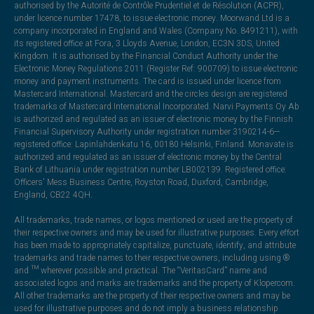
authorised by the Autorité de Contrôle Prudentiel et de Résolution (ACPR),
under licence number 17478, to issue electronic money. Moorwand Ltd is a
company incorporated in England and Wales (Company No. 8491211), with
its registered office at Fora, 3 Lloyds Avenue, London, EC3N 3DS, United
Kingdom. It is authorised by the Financial Conduct Authority under the
Electronic Money Regulations 2011 (Register Ref: 900709) to issue electronic
money and payment instruments. The card is issued under licence from
Mastercard International. Mastercard and the circles design are registered
trademarks of Mastercard International Incorporated. Narvi Payments Oy Ab
is authorized and regulated as an issuer of electronic money by the Finnish
Financial Supervisory Authority under registration number 3190214-6—
registered office: Lapinlahdenkatu 16, 00180 Helsinki, Finland. Monavate is
authorized and regulated as an issuer of electronic money by the Central
Bank of Lithuania under registration number LB002139. Registered office:
Officers' Mess Business Centre, Royston Road, Duxford, Cambridge,
England, CB22 4QH.
All trademarks, trade names, or logos mentioned or used are the property of
their respective owners and may be used for illustrative purposes. Every effort
has been made to appropriately capitalize, punctuate, identify, and attribute
trademarks and trade names to their respective owners, including using ®
and ™ wherever possible and practical. The “VeritasCard” name and
associated logos and marks are trademarks and the property of Klopercom.
All other trademarks are the property of their respective owners and may be
used for illustrative purposes and do not imply a business relationship