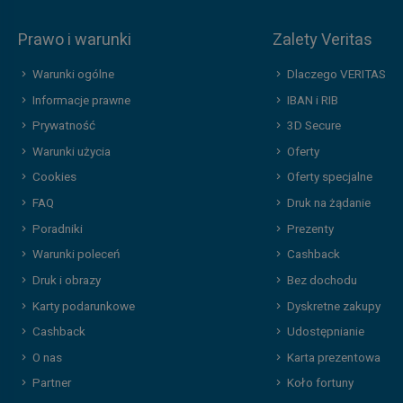
Prawo i warunki
Zalety Veritas
Warunki ogólne
Dlaczego VERITAS
Informacje prawne
IBAN i RIB
Prywatność
3D Secure
Warunki użycia
Oferty
Cookies
Oferty specjalne
FAQ
Druk na żądanie
Poradniki
Prezenty
Warunki poleceń
Cashback
Druk i obrazy
Bez dochodu
Karty podarunkowe
Dyskretne zakupy
Cashback
Udostępnianie
O nas
Karta prezentowa
Partner
Koło fortuny