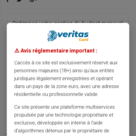
Optimisez votre gestion du budget mensuel
avec une carte prépayée
Article précédent
⚠️ Avis réglementaire important :
L'accès à ce site est exclusivement réservé aux
personnes majeures (18+) ainsi qu'aux entités
Optimisez votre budget de vacances avec
juridiques légalement enregistrées et opérant
une carte prépayée
dans un pays de la zone euro, avec une adresse
résidentielle ou professionnelle valide.
Article suivant
Ce site présente une plateforme multiservices
propulsée par une technologie propriétaire et
exclusive, développée en interne à l’aide
d’algorithmes détenus par le propriétaire de
Articles similaires