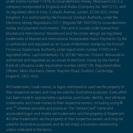
under licence number 17478, to issue electronic money. Moorwand Ltd is a
company incorporated in England and Wales (Company No. 8491211), with
its registered office at Fora, 3 Lloyds Avenue, London, EC3N 3DS, United
Kingdom. It is authorised by the Financial Conduct Authority under the
Electronic Money Regulations 2011 (Register Ref: 900709) to issue electronic
money and payment instruments. The card is issued under licence from
Mastercard International. Mastercard and the circles design are registered
trademarks of Mastercard International Incorporated. Narvi Payments Oy Ab
is authorized and regulated as an issuer of electronic money by the Finnish
Financial Supervisory Authority under registration number 3190214-6—
registered office: Lapinlahdenkatu 16, 00180 Helsinki, Finland. Monavate is
authorized and regulated as an issuer of electronic money by the Central
Bank of Lithuania under registration number LB002139. Registered office:
Officers' Mess Business Centre, Royston Road, Duxford, Cambridge,
England, CB22 4QH.
All trademarks, trade names, or logos mentioned or used are the property of
their respective owners and may be used for illustrative purposes. Every effort
has been made to appropriately capitalize, punctuate, identify, and attribute
trademarks and trade names to their respective owners, including using ®
and ™ wherever possible and practical. The “VeritasCard” name and
associated logos and marks are trademarks and the property of Klopercom.
All other trademarks are the property of their respective owners and may be
used for illustrative purposes and do not imply a business relationship
unless indicated in the terms.