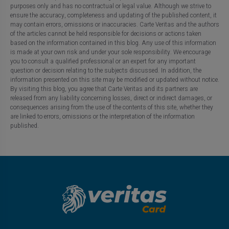
purposes only and has no contractual or legal value. Although we strive to
ensure the accuracy, completeness and updating of the published content, it
may contain errors, omissions or inaccuracies. Carte Veritas and the authors
of the articles cannot be held responsible for decisions or actions taken
based on the information contained in this blog. Any use of this information
is made at your own risk and under your sole responsibility. We encourage
you to consult a qualified professional or an expert for any important
question or decision relating to the subjects discussed. In addition, the
information presented on this site may be modified or updated without notice.
By visiting this blog, you agree that Carte Veritas and its partners are
released from any liability concerning losses, direct or indirect damages, or
consequences arising from the use of the contents of this site, whether they
are linked to errors, omissions or the interpretation of the information
published.