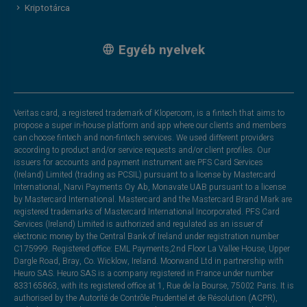
Kriptotárca
Egyéb nyelvek
Veritas card, a registered trademark of Klopercom, is a fintech that aims to
propose a super in-house platform and app where our clients and members
can choose fintech and non-fintech services. We used different providers
according to product and/or service requests and/or client profiles. Our
issuers for accounts and payment instrument are PFS Card Services
(Ireland) Limited (trading as PCSIL) pursuant to a license by Mastercard
International, Narvi Payments Oy Ab, Monavate UAB pursuant to a license
by Mastercard International. Mastercard and the Mastercard Brand Mark are
registered trademarks of Mastercard International Incorporated. PFS Card
Services (Ireland) Limited is authorized and regulated as an issuer of
electronic money by the Central Bank of Ireland under registration number
C175999. Registered office: EML Payments,2nd Floor La Vallee House, Upper
Dargle Road, Bray, Co. Wicklow, Ireland. Moorwand Ltd in partnership with
Heuro SAS. Heuro SAS is a company registered in France under number
833165863, with its registered office at 1, Rue de la Bourse, 75002 Paris. It is
authorised by the Autorité de Contrôle Prudentiel et de Résolution (ACPR),