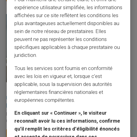
expérience utilisateur simplifiée, les informations
affichées sur ce site reflètent les conditions les
plus avantageuses actuellement disponibles au
sein de notre réseau de prestataires. Elles
peuvent ne pas représenter les conditions
spécifiques applicables à chaque prestataire ou
juridiction.
Tous les services sont fournis en conformité
avec les lois en vigueur et, lorsque c’est
applicable, sous la supervision des autorités
27/07/2026
Veritas
Carte prépayée
réglementaires financières nationales et
Utilisation responsable du paiement mobile avec
européennes compétentes.
la carte Veritas
En cliquant sur « Continuer », le visiteur
Le paiement mobile s'est imposé dans les habitudes quotidiennes,
reconnaît avoir lu ces informations, confirme
mais il appelle des réflexes pour é...
qu’il remplit les critères d’éligibilité énoncés
Lire la suite
et accepte de poursuivre dans ces