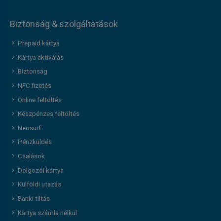
Biztonság & szolgáltatások
Prepaid kártya
Kártya aktiválás
Biztonság
NFC fizetés
Online feltöltés
Készpénzes feltöltés
Neosurf
Pénzküldés
Csalások
Dolgozói kártya
Külföldi utazás
Banki tiltás
Kártya számla nélkül