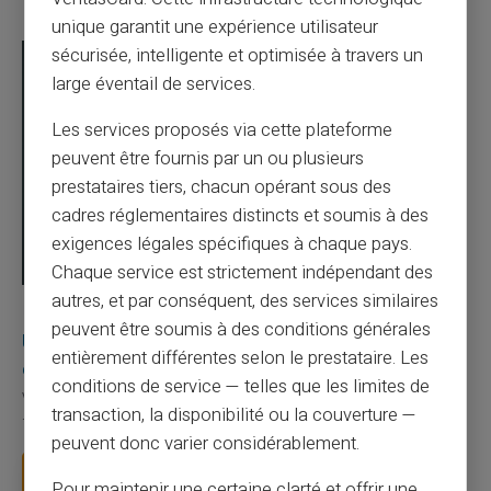
unique garantit une expérience utilisateur
sécurisée, intelligente et optimisée à travers un
large éventail de services.
Les services proposés via cette plateforme
peuvent être fournis par un ou plusieurs
prestataires tiers, chacun opérant sous des
cadres réglementaires distincts et soumis à des
exigences légales spécifiques à chaque pays.
Chaque service est strictement indépendant des
autres, et par conséquent, des services similaires
03/08/2026
Veritas
Carte prépayée
peuvent être soumis à des conditions générales
Une carte bancaire gratuite sans compte, ça
entièrement différentes selon le prestataire. Les
existe ?
conditions de service — telles que les limites de
Vous avez tapé cette recherche parce que votre banque vous
transaction, la disponibilité ou la couverture —
facture 50 € par an pour une carte que vo...
peuvent donc varier considérablement.
Lire la suite
Pour maintenir une certaine clarté et offrir une