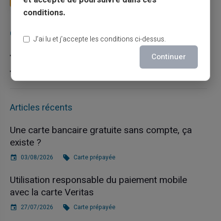
conditions.
Catégories
J’ai lu et j’accepte les conditions ci-dessus.
Carte prépayée
Continuer
Escroquerie
Articles récents
Une carte bancaire gratuite sans compte, ça
existe ?
03/08/2026
Carte prépayée
Utilisation responsable du paiement mobile
avec la carte Veritas
27/07/2026
Carte prépayée