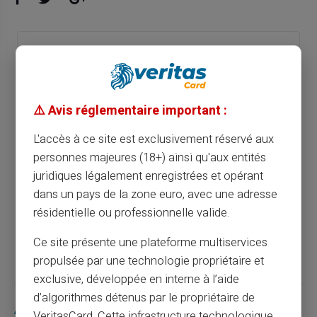
Optimisez votre gestion du budget mensuel
avec une carte prépayée
⚠️ Avis réglementaire important :
Article précédent
L'accès à ce site est exclusivement réservé aux
personnes majeures (18+) ainsi qu'aux entités
Optimisez votre budget de vacances avec
juridiques légalement enregistrées et opérant
une carte prépayée
dans un pays de la zone euro, avec une adresse
résidentielle ou professionnelle valide.
Article suivant
Ce site présente une plateforme multiservices
propulsée par une technologie propriétaire et
exclusive, développée en interne à l’aide
d’algorithmes détenus par le propriétaire de
Articles similaires
VeritasCard. Cette infrastructure technologique