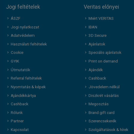
Jogi feltételek
Veritas előnyei
ÁSZF
Miért VERITAS
Jogi nyilatkozat
IBAN
Adatvédelem
3D Secure
Használati feltételek
Ajánlatok
Cookie
Speciális ajánlatok
GYIK
Print on demand
Útmutatók
Ajándék
Referral feltételek
Cashback
Nyomtatás & képek
Jövedelem nélkül
Ajándékkártya
Diszkrét vásárlás
Cashback
Megosztás
Rólunk
Brand gift card
Partner
Szerencsekerék
Kapcsolat
Szolgáltatások & hírek