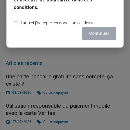
conditions.
Catégories
J’ai lu et j’accepte les conditions ci-dessus.
Carte prépayée
Continuer
Escroquerie
Articles récents
Une carte bancaire gratuite sans compte, ça
existe ?
03/08/2026
Carte prépayée
Utilisation responsable du paiement mobile
avec la carte Veritas
27/07/2026
Carte prépayée