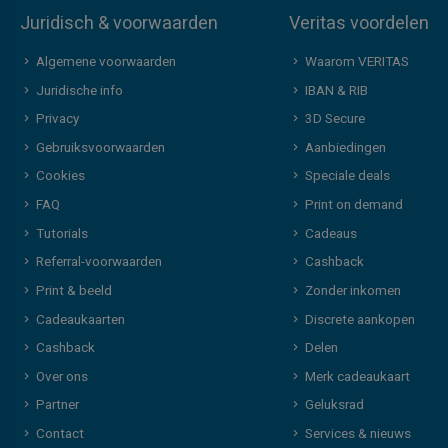
Juridisch & voorwaarden
Veritas voordelen
Algemene voorwaarden
Waarom VERITAS
Juridische info
IBAN & RIB
Privacy
3D Secure
Gebruiksvoorwaarden
Aanbiedingen
Cookies
Speciale deals
FAQ
Print on demand
Tutorials
Cadeaus
Referral-voorwaarden
Cashback
Print & beeld
Zonder inkomen
Cadeaukaarten
Discrete aankopen
Cashback
Delen
Over ons
Merk cadeaukaart
Partner
Geluksrad
Contact
Services & nieuws