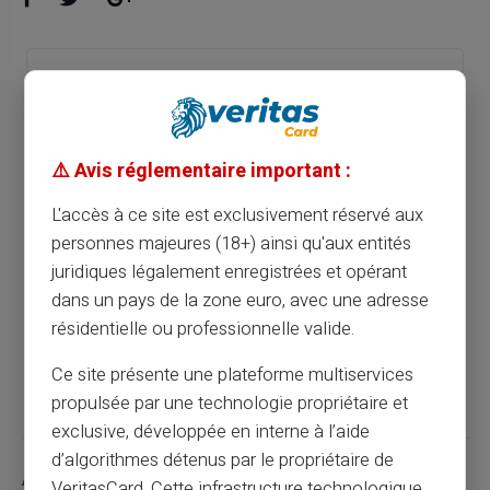
Optimisez votre gestion du budget mensuel
avec une carte prépayée
⚠️ Avis réglementaire important :
Article précédent
L'accès à ce site est exclusivement réservé aux
personnes majeures (18+) ainsi qu'aux entités
Optimisez votre budget de vacances avec
juridiques légalement enregistrées et opérant
une carte prépayée
dans un pays de la zone euro, avec une adresse
résidentielle ou professionnelle valide.
Article suivant
Ce site présente une plateforme multiservices
propulsée par une technologie propriétaire et
exclusive, développée en interne à l’aide
d’algorithmes détenus par le propriétaire de
Articles similaires
VeritasCard. Cette infrastructure technologique