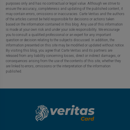
purposes only and has no contractual or legal value. Although we strive to
ensure the accuracy, completeness and updating of the published content, it
may contain errors, omissions or inaccuracies. Carte Veritas and the authors
of the articles cannot be held responsible for decisions or actions taken
based on the information contained in this blog. Any use of this information
is made at your own risk and under your sole responsibility. We encourage
you to consult a qualified professional or an expert for any important
question or decision relating to the subjects discussed. In addition, the
information presented on this site may be modified or updated without notice.
By visiting this blog, you agree that Carte Veritas and its partners are
released from any liability concerning losses, direct or indirect damages, or
consequences arising from the use of the contents of this site, whether they
are linked to errors, omissions or the interpretation of the information
published.