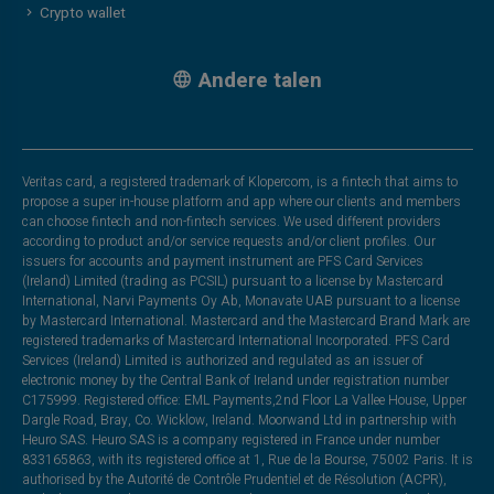
Crypto wallet
Andere talen
Veritas card, a registered trademark of Klopercom, is a fintech that aims to
propose a super in-house platform and app where our clients and members
can choose fintech and non-fintech services. We used different providers
according to product and/or service requests and/or client profiles. Our
issuers for accounts and payment instrument are PFS Card Services
(Ireland) Limited (trading as PCSIL) pursuant to a license by Mastercard
International, Narvi Payments Oy Ab, Monavate UAB pursuant to a license
by Mastercard International. Mastercard and the Mastercard Brand Mark are
registered trademarks of Mastercard International Incorporated. PFS Card
Services (Ireland) Limited is authorized and regulated as an issuer of
electronic money by the Central Bank of Ireland under registration number
C175999. Registered office: EML Payments,2nd Floor La Vallee House, Upper
Dargle Road, Bray, Co. Wicklow, Ireland. Moorwand Ltd in partnership with
Heuro SAS. Heuro SAS is a company registered in France under number
833165863, with its registered office at 1, Rue de la Bourse, 75002 Paris. It is
authorised by the Autorité de Contrôle Prudentiel et de Résolution (ACPR),