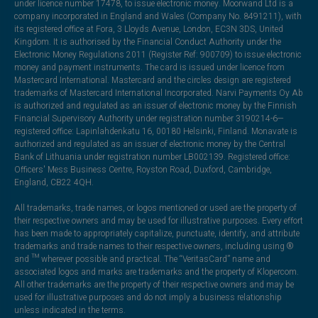
under licence number 17478, to issue electronic money. Moorwand Ltd is a
company incorporated in England and Wales (Company No. 8491211), with
its registered office at Fora, 3 Lloyds Avenue, London, EC3N 3DS, United
Kingdom. It is authorised by the Financial Conduct Authority under the
Electronic Money Regulations 2011 (Register Ref: 900709) to issue electronic
money and payment instruments. The card is issued under licence from
Mastercard International. Mastercard and the circles design are registered
trademarks of Mastercard International Incorporated. Narvi Payments Oy Ab
is authorized and regulated as an issuer of electronic money by the Finnish
Financial Supervisory Authority under registration number 3190214-6—
registered office: Lapinlahdenkatu 16, 00180 Helsinki, Finland. Monavate is
authorized and regulated as an issuer of electronic money by the Central
Bank of Lithuania under registration number LB002139. Registered office:
Officers' Mess Business Centre, Royston Road, Duxford, Cambridge,
England, CB22 4QH.
All trademarks, trade names, or logos mentioned or used are the property of
their respective owners and may be used for illustrative purposes. Every effort
has been made to appropriately capitalize, punctuate, identify, and attribute
trademarks and trade names to their respective owners, including using ®
and ™ wherever possible and practical. The “VeritasCard” name and
associated logos and marks are trademarks and the property of Klopercom.
All other trademarks are the property of their respective owners and may be
used for illustrative purposes and do not imply a business relationship
unless indicated in the terms.