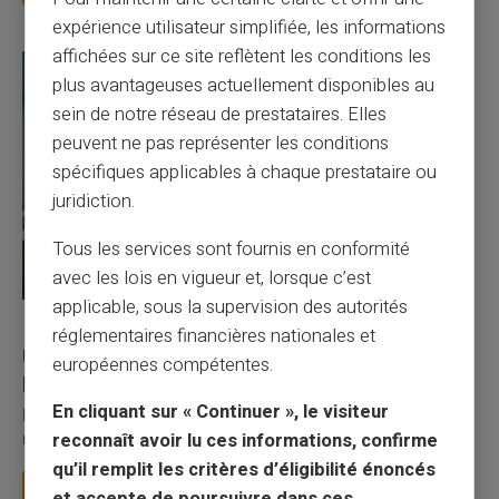
expérience utilisateur simplifiée, les informations
affichées sur ce site reflètent les conditions les
plus avantageuses actuellement disponibles au
sein de notre réseau de prestataires. Elles
peuvent ne pas représenter les conditions
spécifiques applicables à chaque prestataire ou
juridiction.
Tous les services sont fournis en conformité
avec les lois en vigueur et, lorsque c’est
applicable, sous la supervision des autorités
27/07/2026
Veritas
Carte prépayée
réglementaires financières nationales et
Utilisation responsable du paiement mobile avec
européennes compétentes.
la carte Veritas
En cliquant sur « Continuer », le visiteur
Le paiement mobile s'est imposé dans les habitudes quotidiennes,
reconnaît avoir lu ces informations, confirme
mais il appelle des réflexes pour é...
qu’il remplit les critères d’éligibilité énoncés
Lire la suite
et accepte de poursuivre dans ces