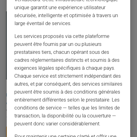
unique garantit une expérience utilisateur
sécurisée, intelligente et optimisée à travers un
large éventail de services.
Les services proposés via cette plateforme
peuvent être fournis par un ou plusieurs
prestataires tiers, chacun opérant sous des
cadres réglementaires distincts et soumis à des
exigences légales spécifiques à chaque pays.
Chaque service est strictement indépendant des
autres, et par conséquent, des services similaires
03/08/2026
Veritas
Carte prépayée
peuvent être soumis à des conditions générales
Une carte bancaire gratuite sans compte, ça
entièrement différentes selon le prestataire. Les
existe ?
conditions de service — telles que les limites de
Vous avez tapé cette recherche parce que votre banque vous
transaction, la disponibilité ou la couverture —
facture 50 € par an pour une carte que vo...
peuvent donc varier considérablement.
Lire la suite
Pour maintenir une certaine clarté et offrir une