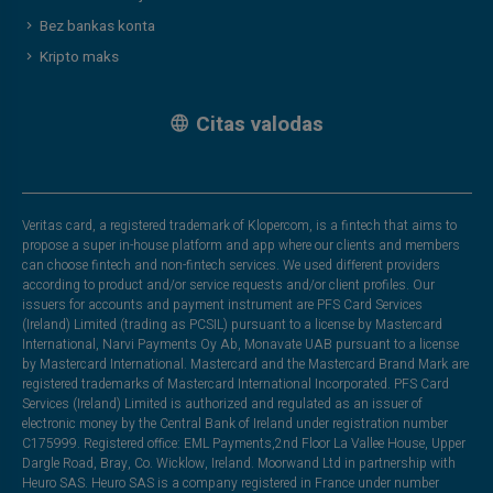
Bez bankas konta
Kripto maks
Citas valodas
Veritas card, a registered trademark of Klopercom, is a fintech that aims to
propose a super in-house platform and app where our clients and members
can choose fintech and non-fintech services. We used different providers
according to product and/or service requests and/or client profiles. Our
issuers for accounts and payment instrument are PFS Card Services
(Ireland) Limited (trading as PCSIL) pursuant to a license by Mastercard
International, Narvi Payments Oy Ab, Monavate UAB pursuant to a license
by Mastercard International. Mastercard and the Mastercard Brand Mark are
registered trademarks of Mastercard International Incorporated. PFS Card
Services (Ireland) Limited is authorized and regulated as an issuer of
electronic money by the Central Bank of Ireland under registration number
C175999. Registered office: EML Payments,2nd Floor La Vallee House, Upper
Dargle Road, Bray, Co. Wicklow, Ireland. Moorwand Ltd in partnership with
Heuro SAS. Heuro SAS is a company registered in France under number