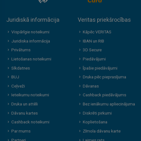
Juridiskā informācija
Veritas priekšrocības
Vispārīgie noteikumi
Kāpēc VERITAS
Juridiska informācija
IBAN un RIB
Privātums
3D Secure
Lietošanas noteikumi
Piedāvājumi
Sīkdatnes
Īpašie piedāvājumi
BUJ
Druka pēc pieprasījuma
Ceļveži
Dāvanas
Ieteikumu noteikumi
Cashback piedāvājums
Druka un attēli
Bez ienākumu apliecinājuma
Dāvanu kartes
Diskrēti pirkumi
Cashback noteikumi
Koplietošana
Par mums
Zīmola dāvanu karte
Partneri
Laimes rats