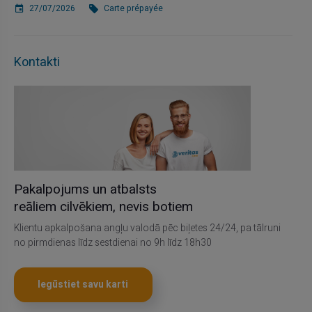
27/07/2026
Carte prépayée
Kontakti
Pakalpojums un atbalsts
reāliem cilvēkiem, nevis botiem
Klientu apkalpošana angļu valodā pēc biļetes 24/24, pa tālruni
no pirmdienas līdz sestdienai no 9h līdz 18h30
Iegūstiet savu karti