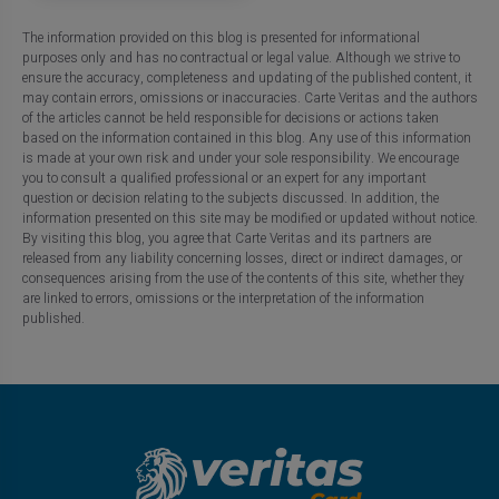
The information provided on this blog is presented for informational
purposes only and has no contractual or legal value. Although we strive to
ensure the accuracy, completeness and updating of the published content, it
may contain errors, omissions or inaccuracies. Carte Veritas and the authors
of the articles cannot be held responsible for decisions or actions taken
based on the information contained in this blog. Any use of this information
is made at your own risk and under your sole responsibility. We encourage
you to consult a qualified professional or an expert for any important
question or decision relating to the subjects discussed. In addition, the
information presented on this site may be modified or updated without notice.
By visiting this blog, you agree that Carte Veritas and its partners are
released from any liability concerning losses, direct or indirect damages, or
consequences arising from the use of the contents of this site, whether they
are linked to errors, omissions or the interpretation of the information
published.