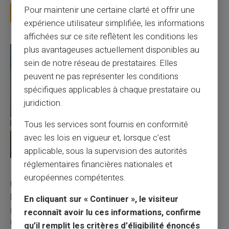
Pour maintenir une certaine clarté et offrir une
Lire la suite
expérience utilisateur simplifiée, les informations
affichées sur ce site reflètent les conditions les
plus avantageuses actuellement disponibles au
sein de notre réseau de prestataires. Elles
peuvent ne pas représenter les conditions
spécifiques applicables à chaque prestataire ou
juridiction.
Tous les services sont fournis en conformité
avec les lois en vigueur et, lorsque c’est
applicable, sous la supervision des autorités
réglementaires financières nationales et
27/07/2026
Veritas
Carte prépayée
européennes compétentes.
Utilisation responsable du paiement mobile avec
la carte Veritas
En cliquant sur « Continuer », le visiteur
Le paiement mobile s'est imposé dans les habitudes quotidiennes,
reconnaît avoir lu ces informations, confirme
mais il appelle des réflexes pour é...
qu’il remplit les critères d’éligibilité énoncés