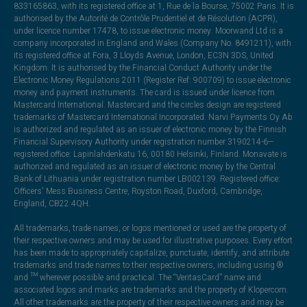
833165863, with its registered office at 1, Rue de la Bourse, 75002 Paris. It is
authorised by the Autorité de Contrôle Prudentiel et de Résolution (ACPR),
under licence number 17478, to issue electronic money. Moorwand Ltd is a
company incorporated in England and Wales (Company No. 8491211), with
its registered office at Fora, 3 Lloyds Avenue, London, EC3N 3DS, United
Kingdom. It is authorised by the Financial Conduct Authority under the
Electronic Money Regulations 2011 (Register Ref: 900709) to issue electronic
money and payment instruments. The card is issued under licence from
Mastercard International. Mastercard and the circles design are registered
trademarks of Mastercard International Incorporated. Narvi Payments Oy Ab
is authorized and regulated as an issuer of electronic money by the Finnish
Financial Supervisory Authority under registration number 3190214-6—
registered office: Lapinlahdenkatu 16, 00180 Helsinki, Finland. Monavate is
authorized and regulated as an issuer of electronic money by the Central
Bank of Lithuania under registration number LB002139. Registered office:
Officers' Mess Business Centre, Royston Road, Duxford, Cambridge,
England, CB22 4QH.
All trademarks, trade names, or logos mentioned or used are the property of
their respective owners and may be used for illustrative purposes. Every effort
has been made to appropriately capitalize, punctuate, identify, and attribute
trademarks and trade names to their respective owners, including using ®
and ™ wherever possible and practical. The “VeritasCard” name and
associated logos and marks are trademarks and the property of Klopercom.
All other trademarks are the property of their respective owners and may be