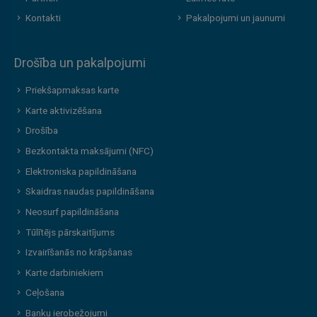
Kontakti
Pakalpojumi un jaunumi
Drošība un pakalpojumi
Priekšapmaksas karte
Karte aktivizēšana
Drošība
Bezkontakta maksājumi (NFC)
Elektroniska papildināšana
Skaidras naudas papildināšana
Neosurf papildināšana
Tūlītējs pārskaitījums
Izvairīšanās no krāpšanas
Karte darbiniekiem
Ceļošana
Banku ierobežojumi