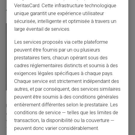
VeritasCard. Cette infrastructure technologique
Articles similaires
unique garantit une expérience utilisateur
sécurisée, intelligente et optimisée à travers un
large éventail de services.
Les services proposés via cette plateforme
peuvent être fournis par un ou plusieurs
prestataires tiers, chacun opérant sous des
cadres réglementaires distincts et soumis à des
exigences légales spécifiques à chaque pays.
Chaque service est strictement indépendant des
autres, et par conséquent, des services similaires
peuvent être soumis à des conditions générales
03/08/2026
Veritas
Carte prépayée
entièrement différentes selon le prestataire. Les
Une carte bancaire gratuite sans compte, ça
conditions de service — telles que les limites de
existe ?
transaction, la disponibilité ou la couverture —
Vous avez tapé cette recherche parce que votre banque vous
peuvent donc varier considérablement.
facture 50 € par an pour une carte que vo...