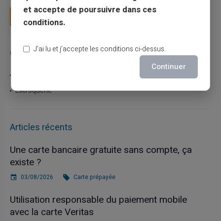
et accepte de poursuivre dans ces
Lire la suite
conditions.
J’ai lu et j’accepte les conditions ci-dessus.
Catégories
Continuer
Carte prépayée
Escroquerie
Articles récents
Une carte bancaire gratuite sans compte, ça
existe ?
03/08/2026
Carte prépayée
Utilisation responsable du paiement mobile
avec la carte Veritas