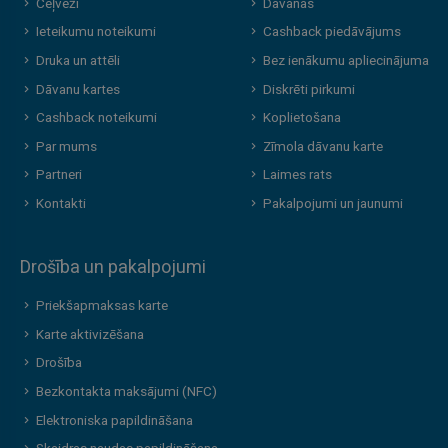
Ceļveži
Dāvanas
Ieteikumu noteikumi
Cashback piedāvājums
Druka un attēli
Bez ienākumu apliecinājuma
Dāvanu kartes
Diskrēti pirkumi
Cashback noteikumi
Koplietošana
Par mums
Zīmola dāvanu karte
Partneri
Laimes rats
Kontakti
Pakalpojumi un jaunumi
Drošība un pakalpojumi
Priekšapmaksas karte
Karte aktivizēšana
Drošība
Bezkontakta maksājumi (NFC)
Elektroniska papildināšana