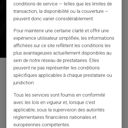
conditions de service — telles que les limites de
transaction, la disponibilité ou la couverture —
peuvent donc varier considérablement.
Pour maintenir une certaine clarté et offrir une
expérience utilisateur simplifiée, les informations
affichées sur ce site reflètent les conditions les
plus avantageuses actuellement disponibles au
sein de notre réseau de prestataires. Elles
peuvent ne pas représenter les conditions
Pakalpojums un atbalsts
spécifiques applicables à chaque prestataire ou
reāliem cilvēkiem, nevis botiem
juridiction.
Klientu apkalpošana angļu valodā pēc biļetes 24/24, pa
Tous les services sont fournis en conformité
tālruni no pirmdienas līdz sestdienai no 9h līdz 18h30
avec les lois en vigueur et, lorsque c’est
applicable, sous la supervision des autorités
réglementaires financières nationales et
Sazināties ar mums
européennes compétentes.