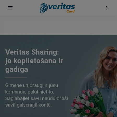
Veritas Sharing:
jo koplietošana ir
gādīga
Ģimene un draugi ir jūsu
komanda, palutiniet to.
Saglabājiet savu naudu droši
savā galvenajā kontā.