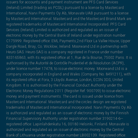
issuers for accounts and payment instrument are PFS Card Services
(Ireland) Limited (trading as PCSIL) pursuant to a license by Mastercard
International, Narvi Payments Oy Ab, Monavate UAB pursuant to a license
by Mastercard International. Mastercard and the Mastercard Brand Mark are
registered trademarks of Mastercard International Incorporated. PFS Card
Services (Ireland) Limited is authorized and regulated as an issuer of
electronic money by the Central Bank of Ireland under registration number
C175999. Registered office: EML Payments,2nd Floor La Vallee House, Upper
Dargle Road, Bray, Co. Wicklow, Ireland. Moorwand Ltd in partnership with
Heuro SAS. Heuro SAS is a company registered in France under number
833165863, with its registered office at 1, Rue de la Bourse, 75002 Paris. It is
authorised by the Autorité de Contrôle Prudentiel et de Résolution (ACPR),
under licence number 17478, to issue electronic money. Moorwand Ltd is a
company incorporated in England and Wales (Company No. 8491211), with
its registered office at Fora, 3 Lloyds Avenue, London, EC3N 3DS, United
Kingdom. It is authorised by the Financial Conduct Authority under the
Electronic Money Regulations 2011 (Register Ref: 900709) to issue electronic
money and payment instruments. The card is issued under licence from
Mastercard International. Mastercard and the circles design are registered
trademarks of Mastercard International Incorporated. Narvi Payments Oy Ab
is authorized and regulated as an issuer of electronic money by the Finnish
Financial Supervisory Authority under registration number 3190214-6—
registered office: Lapinlahdenkatu 16, 00180 Helsinki, Finland. Monavate is
authorized and regulated as an issuer of electronic money by the Central
Bank of Lithuania under registration number LB002139. Registered office: