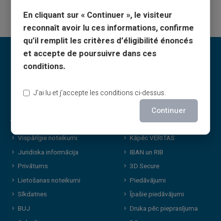
En cliquant sur « Continuer », le visiteur
reconnaît avoir lu ces informations, confirme
qu’il remplit les critères d’éligibilité énoncés
et accepte de poursuivre dans ces
conditions.
J’ai lu et j’accepte les conditions ci-dessus.
Continuer
Juridiskā informācija
Veritas priekšrocības
Vispārīgie noteikumi
Kāpēc VERITAS
Juridiska informācija
IBAN un RIB
Privātums
3D Secure
Lietošanas noteikumi
Piedāvājumi
Sīkdatnes
Īpašie piedāvājumi
BUJ
Druka pēc pieprasījuma