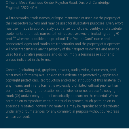
Officers' Mess Business Centre, Royston Road, Duxford, Cambridge,
England, CB22 4QH.
All trademarks, trade names, or logos mentioned or used are the property of
their respective owners and may be used for illustrative purposes. Every effort
has been made to appropriately capitalize, punctuate, identify, and attribute
trademarks and trade names to their respective owners, including using ®
and ™ wherever possible and practical. The “VeritasCard” name and
associated logos and marks are trademarks and the property of Klopercom.
All other trademarks are the property of their respective owners and may be
used for illustrative purposes and do not imply a business relationship
unless indicated in the terms.
Content (including text, graphics, artwork, audio, video, documents, and
other media formats) available on this website are protected by applicable
copyright protections. Reproduction and/or redistribution of this material by
any means and in any format is expressly prohibited without prior written
permission. Copyright protection exists whether or not a specific copyright
mark (©) and/or copyright notice actually appears on the material. Where
permission to reproduce certain material is granted, such permission is
specifically stated; however, no materials may be reproduced or distributed
under any circumstances for any commercial purpose without our express
written consent.