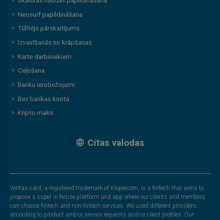
Skaidras naudas papildināšana
Neosurf papildināšana
Tūlītējs pārskaitījums
Izvairīšanās no krāpšanas
Karte darbiniekiem
Ceļošana
Banku ierobežojumi
Bez bankas konta
Kripto maks
Citas valodas
Veritas card, a registered trademark of Klopercom, is a fintech that aims to
propose a super in-house platform and app where our clients and members
can choose fintech and non-fintech services. We used different providers
according to product and/or service requests and/or client profiles. Our