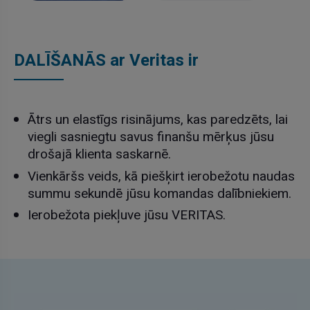
DALĪŠANĀS ar Veritas ir
Ātrs un elastīgs risinājums, kas paredzēts, lai
viegli sasniegtu savus finanšu mērķus jūsu
drošajā klienta saskarnē.
Vienkāršs veids, kā piešķirt ierobežotu naudas
summu sekundē jūsu komandas dalībniekiem.
Ierobežota piekļuve jūsu VERITAS.