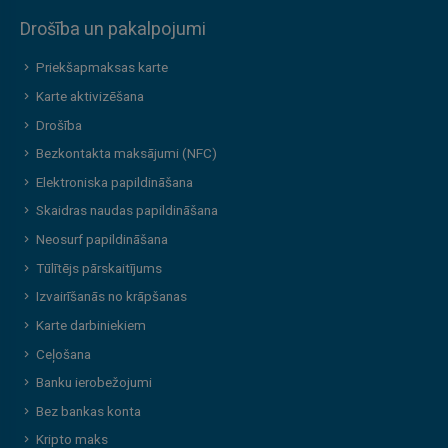
Drošība un pakalpojumi
Priekšapmaksas karte
Karte aktivizēšana
Drošība
Bezkontakta maksājumi (NFC)
Elektroniska papildināšana
Skaidras naudas papildināšana
Neosurf papildināšana
Tūlītējs pārskaitījums
Izvairīšanās no krāpšanas
Karte darbiniekiem
Ceļošana
Banku ierobežojumi
Bez bankas konta
Kripto maks