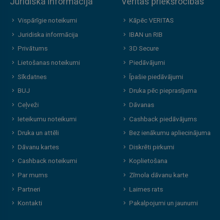
Juridiskā informācija
Veritas priekšrocības
Vispārīgie noteikumi
Kāpēc VERITAS
Juridiska informācija
IBAN un RIB
Privātums
3D Secure
Lietošanas noteikumi
Piedāvājumi
Sīkdatnes
Īpašie piedāvājumi
BUJ
Druka pēc pieprasījuma
Ceļveži
Dāvanas
Ieteikumu noteikumi
Cashback piedāvājums
Druka un attēli
Bez ienākumu apliecinājuma
Dāvanu kartes
Diskrēti pirkumi
Cashback noteikumi
Koplietošana
Par mums
Zīmola dāvanu karte
Partneri
Laimes rats
Kontakti
Pakalpojumi un jaunumi