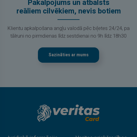
Pakalpojums un atbalsts
reāliem cilvēkiem, nevis botiem
Klientu apkalpošana angļu valodā pēc biļetes 24/24, pa
tālruni no pirmdienas līdz sestdienai no 9h līdz 18h30
Sazināties ar mums