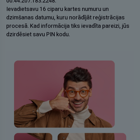
00.44.207.183.2248.
Ievadietsavu 16 ciparu kartes numuru un
dzimšanas datumu, kuru norādījāt reģistrācijas
procesā. Kad informācija tiks ievadīta pareizi, jūs
dzirdēsiet savu PIN kodu.