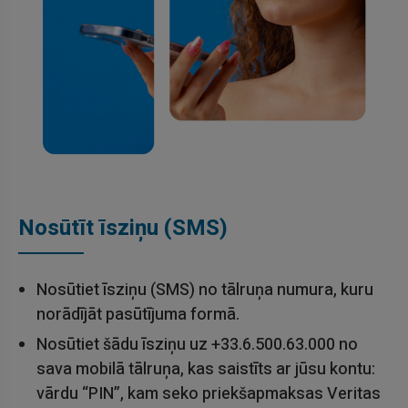
Nosūtīt īsziņu (SMS)
Nosūtiet īsziņu (SMS) no tālruņa numura, kuru
norādījāt pasūtījuma formā.
Nosūtiet šādu īsziņu uz +33.6.500.63.000 no
sava mobilā tālruņa, kas saistīts ar jūsu kontu:
vārdu “PIN”, kam seko priekšapmaksas Veritas