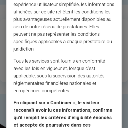
expérience utilisateur simplifiée, les informations
affichées sur ce site reflètent les conditions les
plus avantageuses actuellement disponibles au
13
37
M
sein de notre réseau de prestataires. Elles
peuvent ne pas représenter les conditions
Gadu pieredze
Tirgotāji un bankomātu
spécifiques applicables à chaque prestataire ou
pieņemšana
juridiction.
1
.3M
35
Tous les services sont fournis en conformité
avec les lois en vigueur et, lorsque c’est
Laimīgi reģistrēti klienti
Pieejamās valstis
applicable, sous la supervision des autorités
réglementaires financières nationales et
européennes compétentes.
En cliquant sur « Continuer », le visiteur
reconnaît avoir lu ces informations, confirme
qu’il remplit les critères d’éligibilité énoncés
et accepte de poursuivre dans ces