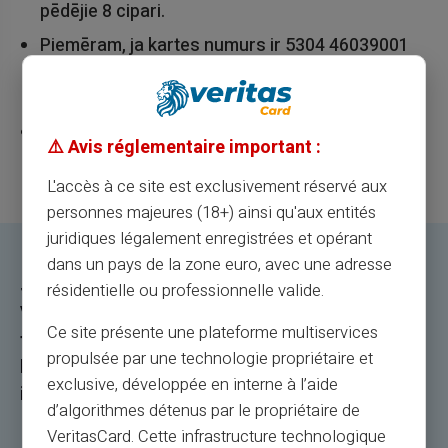
pēdējie 8 cipari.
Piemēram, ja kartes numurs ir 5304 46039001
8001, nosūtiet šādu ziņojumu: PIN 9 0 0 0 1 8 0 0
1
Jūsu karte tiks aktivizēta, un Jūs saņemsiet
⚠️ Avis réglementaire important :
atgriešanas īsziņu ar savu PIN kodu.
L'accès à ce site est exclusivement réservé aux
personnes majeures (18+) ainsi qu'aux entités
juridiques légalement enregistrées et opérant
dans un pays de la zone euro, avec une adresse
Jūs varat izmantot savu priekšapmaksas
résidentielle ou professionnelle valide.
VERITAS Mastercard karti, lai iepirktos
Ce site présente une plateforme multiservices
tiešsaistē un 36 miljonu tirdzniecības vietās un
propulsée par une technologie propriétaire et
bankomātos visā pasaulē. Lai ielādētu karti,
exclusive, développée en interne à l’aide
izvēlieties slodzes kanālu no klienta piekļuves.
d’algorithmes détenus par le propriétaire de
VeritasCard. Cette infrastructure technologique