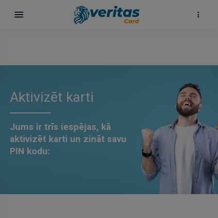
Aktivizēt karti
Jums ir trīs iespējas, kā
aktivizēt karti un zināt savu
PIN kodu: