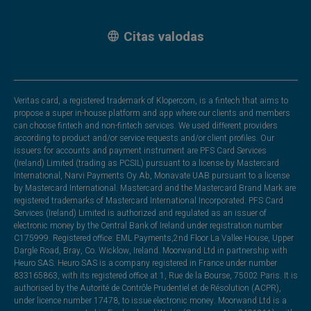
Citas valodas
Veritas card, a registered trademark of Klopercom, is a fintech that aims to
propose a super in-house platform and app where our clients and members
can choose fintech and non-fintech services. We used different providers
according to product and/or service requests and/or client profiles. Our
issuers for accounts and payment instrument are PFS Card Services
(Ireland) Limited (trading as PCSIL) pursuant to a license by Mastercard
International, Narvi Payments Oy Ab, Monavate UAB pursuant to a license
by Mastercard International. Mastercard and the Mastercard Brand Mark are
registered trademarks of Mastercard International Incorporated. PFS Card
Services (Ireland) Limited is authorized and regulated as an issuer of
electronic money by the Central Bank of Ireland under registration number
C175999. Registered office: EML Payments,2nd Floor La Vallee House, Upper
Dargle Road, Bray, Co. Wicklow, Ireland. Moorwand Ltd in partnership with
Heuro SAS. Heuro SAS is a company registered in France under number
833165863, with its registered office at 1, Rue de la Bourse, 75002 Paris. It is
authorised by the Autorité de Contrôle Prudentiel et de Résolution (ACPR),
under licence number 17478, to issue electronic money. Moorwand Ltd is a