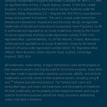
company incorporated in England and Wales (Company No. 8491211), with
its registered office at Fora, 3 Lloyds Avenue, London, EC3N 3DS, United
Kingdom. It is authorised by the Financial Conduct Authority under the
Electronic Money Regulations 2011 (Register Ref: 900709) to issue electronic
money and payment instruments. The card is issued under licence from
Mastercard International. Mastercard and the circles design are registered
trademarks of Mastercard International Incorporated. Narvi Payments Oy Ab
is authorized and regulated as an issuer of electronic money by the Finnish
Financial Supervisory Authority under registration number 3190214-6—
registered office: Lapinlahdenkatu 16, 00180 Helsinki, Finland. Monavate is
authorized and regulated as an issuer of electronic money by the Central
Bank of Lithuania under registration number LB002139. Registered office:
Officers' Mess Business Centre, Royston Road, Duxford, Cambridge,
England, CB22 4QH.
All trademarks, trade names, or logos mentioned or used are the property of
their respective owners and may be used for illustrative purposes. Every effort
has been made to appropriately capitalize, punctuate, identify, and attribute
trademarks and trade names to their respective owners, including using ®
and ™ wherever possible and practical. The “VeritasCard” name and
associated logos and marks are trademarks and the property of Klopercom.
All other trademarks are the property of their respective owners and may be
used for illustrative purposes and do not imply a business relationship
unless indicated in the terms.