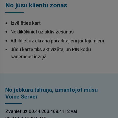
No jūsu klientu zonas
Izvēlēties karti
Noklikšķiniet uz aktivizēšanas
Atbildiet uz ekrānā parādītajiem jautājumiem
Jūsu karte tiks aktivizēta, un PIN kodu
saņemsiet īsziņā.
No jebkura tālruņa, izmantojot mūsu
Voice Server
Zvaniet uz 00.44.203.468.4112 vai