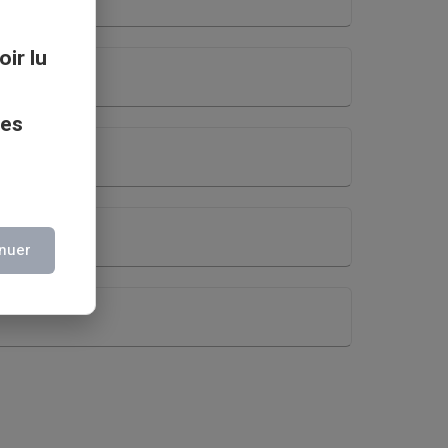
oir lu
ces
nuer