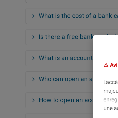
What is the cost of a bank 
Is there a free bank card w
What is an account without
⚠️ Avi
Who can open an account wi
L'acc
majeu
enreg
How to open an account wit
une ad