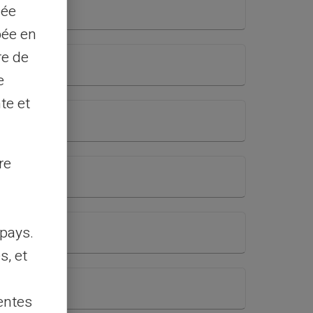
sée
pée en
re de
e
te et
re
pays.
s, et
entes