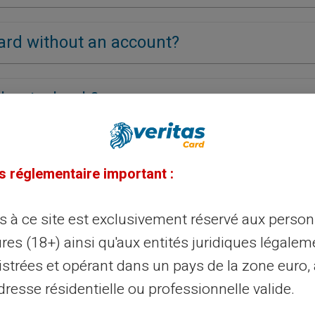
card without an account?
ithout a bank?
 a bank?
s réglementaire important :
thout a bank with an IBAN?
ès à ce site est exclusivement réservé aux perso
res (18+) ainsi qu'aux entités juridiques légalem
istrées et opérant dans un pays de la zone euro,
hout a bank?
resse résidentielle ou professionnelle valide.