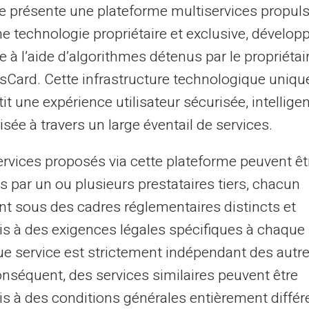
t without a bank?
te présente une plateforme multiservices propul
ne technologie propriétaire et exclusive, dévelop
e à l’aide d’algorithmes détenus par le propriétai
ount without a bank with a French IBAN?
asCard. Cette infrastructure technologique uniqu
it une expérience utilisateur sécurisée, intelligen
 account without a bank?
sée à travers un large éventail de services.
ervices proposés via cette plateforme peuvent êt
r card without a bank?
s par un ou plusieurs prestataires tiers, chacun
nt sous des cadres réglementaires distincts et
an account?
s à des exigences légales spécifiques à chaque 
e service est strictement indépendant des autre
onséquent, des services similaires peuvent être
al expenses
s à des conditions générales entièrement différ