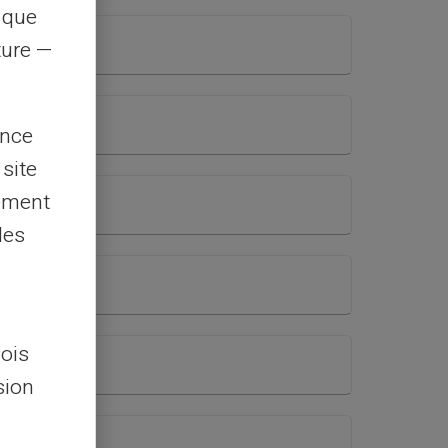
s que
rture —
ence
 site
lement
les
lois
sion