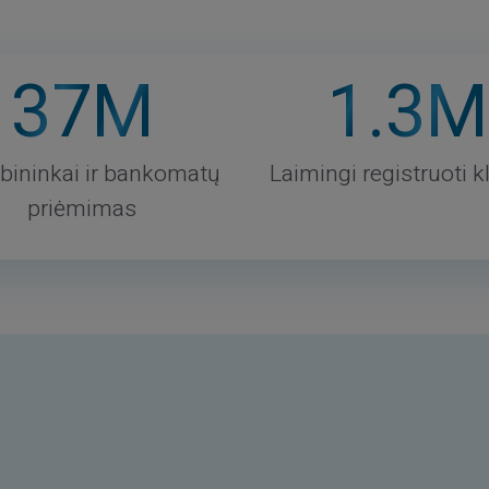
37
M
1
.3M
bininkai ir bankomatų
Laimingi registruoti kl
priėmimas