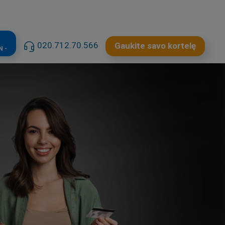
020.712.70.566
Gaukite savo kortelę
N -