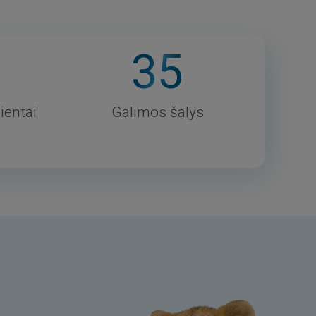
35
ientai
Galimos šalys