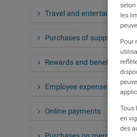
selon 
Travel and entertainment 
les li
peuve
Purchases of supplies and 
Pour m
utilis
reflè
Rewards and benefits
dispon
peuve
Employee expense control
applic
Tous 
Online payments
en vig
des a
Purchases on merchant sit