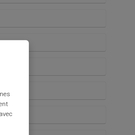
nnes
ent
 avec