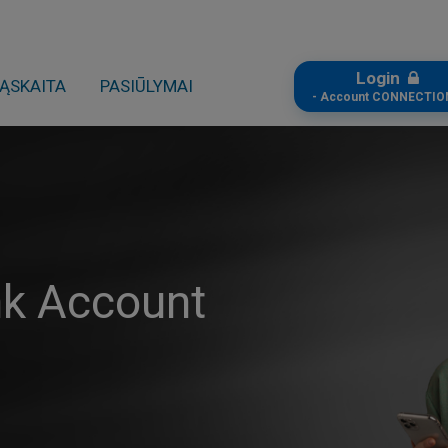
Login
ĄSKAITA
PASIŪLYMAI
- Account CONNECTIO
nk Account