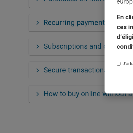
europ
En cli
Recurring payments
ces i
d’éli
Subscriptions and online se
condi
J’ai 
Secure transactions
How to buy online without a