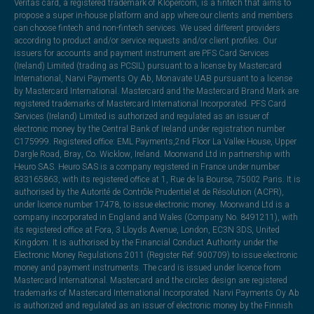
Veritas card, a registered trademark of Klopercom, is a fintech that aims to
propose a super in-house platform and app where our clients and members
can choose fintech and non-fintech services. We used different providers
according to product and/or service requests and/or client profiles. Our
issuers for accounts and payment instrument are PFS Card Services
(Ireland) Limited (trading as PCSIL) pursuant to a license by Mastercard
International, Narvi Payments Oy Ab, Monavate UAB pursuant to a license
by Mastercard International. Mastercard and the Mastercard Brand Mark are
registered trademarks of Mastercard International Incorporated. PFS Card
Services (Ireland) Limited is authorized and regulated as an issuer of
electronic money by the Central Bank of Ireland under registration number
C175999. Registered office: EML Payments,2nd Floor La Vallee House, Upper
Dargle Road, Bray, Co. Wicklow, Ireland. Moorwand Ltd in partnership with
Heuro SAS. Heuro SAS is a company registered in France under number
833165863, with its registered office at 1, Rue de la Bourse, 75002 Paris. It is
authorised by the Autorité de Contrôle Prudentiel et de Résolution (ACPR),
under licence number 17478, to issue electronic money. Moorwand Ltd is a
company incorporated in England and Wales (Company No. 8491211), with
its registered office at Fora, 3 Lloyds Avenue, London, EC3N 3DS, United
Kingdom. It is authorised by the Financial Conduct Authority under the
Electronic Money Regulations 2011 (Register Ref: 900709) to issue electronic
money and payment instruments. The card is issued under licence from
Mastercard International. Mastercard and the circles design are registered
trademarks of Mastercard International Incorporated. Narvi Payments Oy Ab
is authorized and regulated as an issuer of electronic money by the Finnish