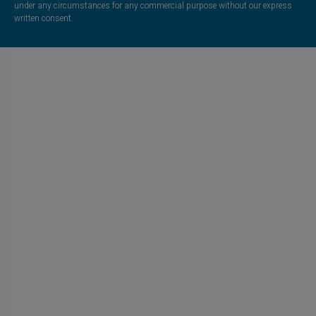
under any circumstances for any commercial purpose without our express
written consent.