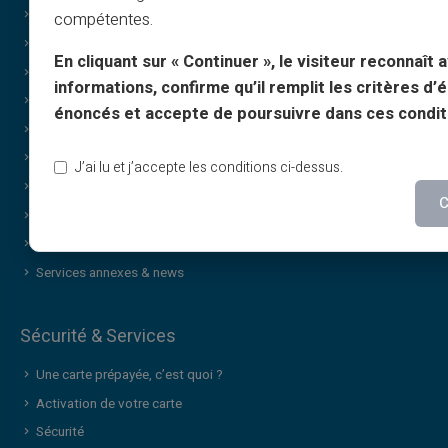
Impression sur demande
compétentes.
Carte Cadeau Veritas
En cliquant sur « Continuer », le visiteur reconnaît a
Faire des cadeaux
informations, confirme qu’il remplit les critères d’él
Offre Special Cashback
énoncés et accepte de poursuivre dans ces condit
Sans revenus
Achats discrets / confidentiels
J’ai lu et j’accepte les conditions ci-dessus.
Sharing
C
Carte cadeau de marque
Wheel Of Luck
Services annexes & news
Sécurité & Services
Une carte prépayée, c’est quoi ?
Activation de votre carte
Sécurité