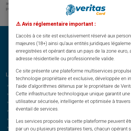
are linked to errors, omissions or the interpretation of the information
published.
⚠️ Avis réglementaire important :
L'accès à ce site est exclusivement réservé aux perso
majeures (18+) ainsi qu'aux entités juridiques légaleme
enregistrées et opérant dans un pays de la zone euro,
adresse résidentielle ou professionnelle valide.
Ce site présente une plateforme multiservices propuls
Legal & Terms
technologie propriétaire et exclusive, développée en i
l’aide d’algorithmes détenus par le propriétaire de Veri
CGV
Cette infrastructure technologique unique garantit un
Mentions légales
utilisateur sécurisée, intelligente et optimisée à travers
Politiques de confidentialité
éventail de services.
Politique d’utilisation
Politique des cookies
Les services proposés via cette plateforme peuvent êtr
FAQ
par un ou plusieurs prestataires tiers, chacun opérant