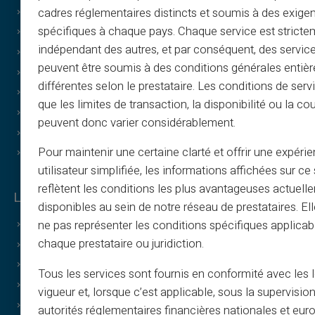
cadres réglementaires distincts et soumis à des exige
Tutoriels
spécifiques à chaque pays. Chaque service est stricte
T&C - Parrainage
indépendant des autres, et par conséquent, des service
Print & image policy
peuvent être soumis à des conditions générales entiè
T&C - Carte cadeau
différentes selon le prestataire. Les conditions de serv
Cashback T&C
que les limites de transaction, la disponibilité ou la c
Qui sommes-nous ?
peuvent donc varier considérablement.
Partenariat
Pour maintenir une certaine clarté et offrir une expéri
Nous contacter
utilisateur simplifiée, les informations affichées sur ce 
reflètent les conditions les plus avantageuses actuell
Les + de Veritas
disponibles au sein de notre réseau de prestataires. El
ne pas représenter les conditions spécifiques applicab
Pourquoi Veritas ?
chaque prestataire ou juridiction.
RIB et IBAN dédiés inclus
3D Secure
Tous les services sont fournis en conformité avec les 
Offres
vigueur et, lorsque c’est applicable, sous la supervisio
Offres Spéciales
autorités réglementaires financières nationales et eu