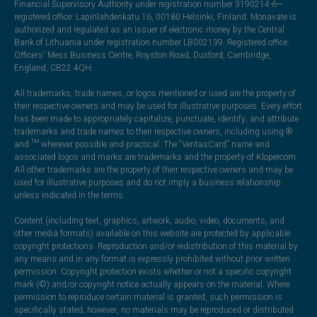
Financial Supervisory Authority under registration number 3190214-6—
registered office: Lapinlahdenkatu 16, 00180 Helsinki, Finland. Monavate is
authorized and regulated as an issuer of electronic money by the Central
Bank of Lithuania under registration number LB002139. Registered office:
Officers' Mess Business Centre, Royston Road, Duxford, Cambridge,
England, CB22 4QH.
All trademarks, trade names, or logos mentioned or used are the property of
their respective owners and may be used for illustrative purposes. Every effort
has been made to appropriately capitalize, punctuate, identify, and attribute
trademarks and trade names to their respective owners, including using ®
and ™ wherever possible and practical. The “VeritasCard” name and
associated logos and marks are trademarks and the property of Klopercom.
All other trademarks are the property of their respective owners and may be
used for illustrative purposes and do not imply a business relationship
unless indicated in the terms.
Content (including text, graphics, artwork, audio, video, documents, and
other media formats) available on this website are protected by applicable
copyright protections. Reproduction and/or redistribution of this material by
any means and in any format is expressly prohibited without prior written
permission. Copyright protection exists whether or not a specific copyright
mark (©) and/or copyright notice actually appears on the material. Where
permission to reproduce certain material is granted, such permission is
specifically stated; however, no materials may be reproduced or distributed