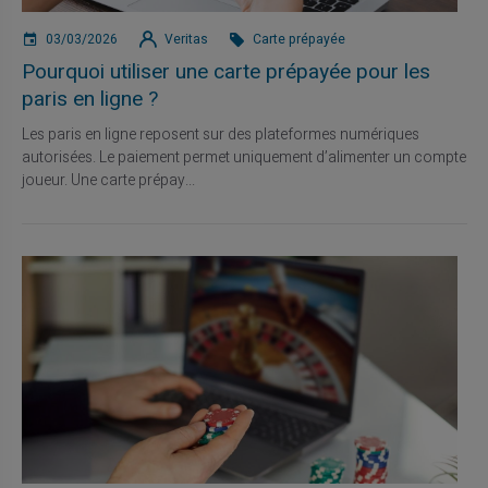
03/03/2026
Veritas
Carte prépayée
Pourquoi utiliser une carte prépayée pour les
paris en ligne ?
Les paris en ligne reposent sur des plateformes numériques
autorisées. Le paiement permet uniquement d’alimenter un compte
joueur. Une carte prépay...