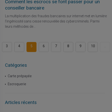
Comment les escrocs se font passer pour un
conseiller bancaire
La multiplication des fraudes bancaires sur internet met en lumière
l'ingéniosité sans cesse renouvelée des cybercriminels. Parmi
leurs méthodes de...
3
4
5
6
7
8
9
10
...
Catégories
Carte prépayée
Escroquerie
Articles récents