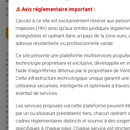
de vrais humains, pas des robots
⚠️ Avis réglementaire important :
Service Client en français à votre écoute par ticket 24h/24, par
téléphone du lundi au samedi de 9h à 18h30
L'accès à ce site est exclusivement réservé aux perso
majeures (18+) ainsi qu'aux entités juridiques légaleme
Obtenir Ma Carte
enregistrées et opérant dans un pays de la zone euro,
adresse résidentielle ou professionnelle valide.
The information provided on this blog is presented for informational
Ce site présente une plateforme multiservices propuls
purposes only and has no contractual or legal value. Although we strive to
technologie propriétaire et exclusive, développée en i
ensure the accuracy, completeness and updating of the published content, it
may contain errors, omissions or inaccuracies. Carte Veritas and the authors
l’aide d’algorithmes détenus par le propriétaire de Veri
of the articles cannot be held responsible for decisions or actions taken
Cette infrastructure technologique unique garantit un
based on the information contained in this blog. Any use of this information
utilisateur sécurisée, intelligente et optimisée à travers
is made at your own risk and under your sole responsibility. We encourage
you to consult a qualified professional or an expert for any important
éventail de services.
question or decision relating to the subjects discussed. In addition, the
information presented on this site may be modified or updated without notice.
Les services proposés via cette plateforme peuvent êtr
By visiting this blog, you agree that Carte Veritas and its partners are
released from any liability concerning losses, direct or indirect damages, or
par un ou plusieurs prestataires tiers, chacun opérant
consequences arising from the use of the contents of this site, whether they
cadres réglementaires distincts et soumis à des exige
are linked to errors, omissions or the interpretation of the information
published.
spécifiques à chaque pays. Chaque service est stricte