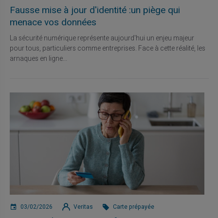
Fausse mise à jour d'identité :un piège qui
menace vos données
La sécurité numérique représente aujourd'hui un enjeu majeur
pour tous, particuliers comme entreprises. Face à cette réalité, les
arnaques en ligne...
03/02/2026
Veritas
Carte prépayée