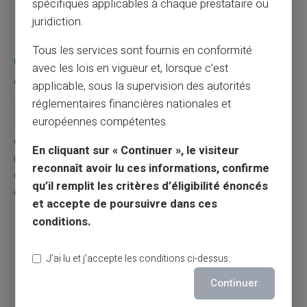
spécifiques applicables à chaque prestataire ou
Alertes paramétrables en temps réel
juridiction.
Tous les services sont fournis en conformité
Quelles mesures internes prennent les
avec les lois en vigueur et, lorsque c’est
entreprises vigilantes ?
applicable, sous la supervision des autorités
réglementaires financières nationales et
Les entreprises soucieuses de réduire l'
arnaque
européennes compétentes.
instituent des politiques claires : formations, contrôles
en double lecture, limitation du montant des
En cliquant sur « Continuer », le visiteur
remboursements et
signalements anonymes
. Une
reconnaît avoir lu ces informations, confirme
culture interne axée sur l'intégrité favorise la prévention
qu’il remplit les critères d’éligibilité énoncés
durable de la
fraude au remboursement de frais.
et accepte de poursuivre dans ces
conditions.
Procédure écrite pour le traitement des notes de
frais
J’ai lu et j’accepte les conditions ci-dessus.
Validation hiérarchique obligatoire
Rotation des auditeurs internes
Continuer