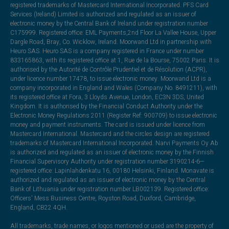
registered trademarks of Mastercard International Incorporated. PFS Card
Services (Ireland) Limited is authorized and regulated as an issuer of
electronic money by the Central Bank of Ireland under registration number
C175999. Registered office: EML Payments,2nd Floor La Vallee House, Upper
Dargle Road, Bray, Co. Wicklow, Ireland. Moorwand Ltd in partnership with
Heuro SAS. Heuro SAS is a company registered in France under number
833165863, with its registered office at 1, Rue de la Bourse, 75002 Paris. It is
authorised by the Autorité de Contrôle Prudentiel et de Résolution (ACPR),
under licence number 17478, to issue electronic money. Moorwand Ltd is a
company incorporated in England and Wales (Company No. 8491211), with
its registered office at Fora, 3 Lloyds Avenue, London, EC3N 3DS, United
Kingdom. It is authorised by the Financial Conduct Authority under the
Electronic Money Regulations 2011 (Register Ref: 900709) to issue electronic
money and payment instruments. The card is issued under licence from
Mastercard International. Mastercard and the circles design are registered
trademarks of Mastercard International Incorporated. Narvi Payments Oy Ab
is authorized and regulated as an issuer of electronic money by the Finnish
Financial Supervisory Authority under registration number 3190214-6—
registered office: Lapinlahdenkatu 16, 00180 Helsinki, Finland. Monavate is
authorized and regulated as an issuer of electronic money by the Central
Bank of Lithuania under registration number LB002139. Registered office:
Officers' Mess Business Centre, Royston Road, Duxford, Cambridge,
England, CB22 4QH.
All trademarks, trade names, or logos mentioned or used are the property of