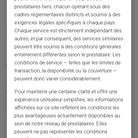
prestataires tiers, chacun opérant sous des
Fausses
Jusqu'à 5 ans de prison et 375 000
cadres réglementaires distincts et soumis à des
factures
€ d'amende
exigences légales spécifiques à chaque pays.
Fraude
Redressement + pénalités jusqu'à
Chaque service est strictement indépendant des
fiscale
80 %
autres, et par conséquent, des services similaires
peuvent être soumis à des conditions générales
entièrement différentes selon le prestataire. Les
Existe-t-il des outils pour lutter efficacement
conditions de service — telles que les limites de
contre les dépenses fictives ?
transaction, la disponibilité ou la couverture —
Plusieurs solutions existent :
logiciels
peuvent donc varier considérablement.
d'automatisation
, plateformes sécurisées pour la
collecte de justificatifs, systèmes d'analyse des
Pour maintenir une certaine clarté et offrir une
anomalies. Des alertes préviennent les services
expérience utilisateur simplifiée, les informations
compétents lors de détection d'écarts inhabituels.
affichées sur ce site reflètent les conditions les
L'
audit régulier
reste essentiel.
plus avantageuses actuellement disponibles au
sein de notre réseau de prestataires. Elles
Automatisation de la saisie
peuvent ne pas représenter les conditions
Contrôles croisés automatisés