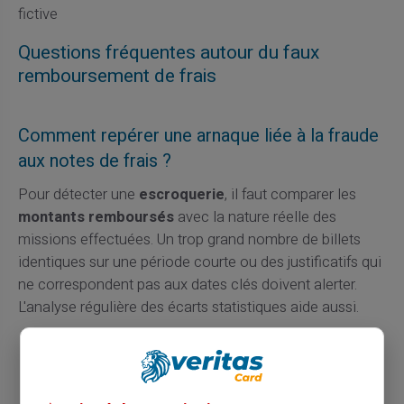
fictive
Questions fréquentes autour du faux
remboursement de frais
Comment repérer une arnaque liée à la fraude
aux notes de frais ?
Pour détecter une
escroquerie
, il faut comparer les
montants remboursés
avec la nature réelle des
missions effectuées. Un trop grand nombre de billets
identiques sur une période courte ou des justificatifs qui
ne correspondent pas aux dates clés doivent alerter.
L'analyse régulière des écarts statistiques aide aussi.
Surveillance des motifs de
dépense récurrents
Vérification de l'
authenticité des reçus
Contrôle du respect de la procédure interne