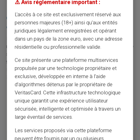
⚠️ Avis réglementaire important :
L'accès à ce site est exclusivement réservé aux
Quelles sont les sanctions encourues en cas
personnes majeures (18+) ainsi qu'aux entités
de fausses factures ou de faux tickets ?
juridiques légalement enregistrées et opérant
La présentation de
fausses factures
expose à des
dans un pays de la zone euro, avec une adresse
mesures disciplinaires (licenciement, remboursement de
résidentielle ou professionnelle valide.
sommes perçues) et à des peines pénales pour
fraude
Ce site présente une plateforme multiservices
fiscale
ou
escroquerie
. En cas de contrôle fiscal,
propulsée par une technologie propriétaire et
l'entreprise risque des
redressements majorés
et des
exclusive, développée en interne à l’aide
intérêts de retard.
d’algorithmes détenus par le propriétaire de
VeritasCard. Cette infrastructure technologique
Amende administrative et fiscale
unique garantit une expérience utilisateur
Poursuites pénales pour les protagonistes
Dégradation du crédit de l'entreprise auprès des
sécurisée, intelligente et optimisée à travers un
partenaires
large éventail de services.
Les services proposés via cette plateforme
Infraction
Sanction potentielle
peuvent être fournis par un ou plusieurs