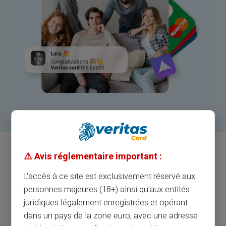
⚠️ Avis réglementaire important :
L'accès à ce site est exclusivement réservé aux
personnes majeures (18+) ainsi qu'aux entités
juridiques légalement enregistrées et opérant
VERITAS CARTE CLUB
dans un pays de la zone euro, avec une adresse
REJOIGNEZ-NOUS POUR DÉCOUVRIR DES