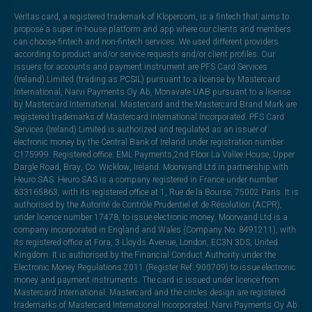
Veritas card, a registered trademark of Klopercom, is a fintech that aims to
propose a super in-house platform and app where our clients and members
can choose fintech and non-fintech services. We used different providers
according to product and/or service requests and/or client profiles. Our
issuers for accounts and payment instrument are PFS Card Services
(Ireland) Limited (trading as PCSIL) pursuant to a license by Mastercard
International, Narvi Payments Oy Ab, Monavate UAB pursuant to a license
by Mastercard International. Mastercard and the Mastercard Brand Mark are
registered trademarks of Mastercard International Incorporated. PFS Card
Services (Ireland) Limited is authorized and regulated as an issuer of
electronic money by the Central Bank of Ireland under registration number
C175999. Registered office: EML Payments,2nd Floor La Vallee House, Upper
Dargle Road, Bray, Co. Wicklow, Ireland. Moorwand Ltd in partnership with
Heuro SAS. Heuro SAS is a company registered in France under number
833165863, with its registered office at 1, Rue de la Bourse, 75002 Paris. It is
authorised by the Autorité de Contrôle Prudentiel et de Résolution (ACPR),
under licence number 17478, to issue electronic money. Moorwand Ltd is a
company incorporated in England and Wales (Company No. 8491211), with
its registered office at Fora, 3 Lloyds Avenue, London, EC3N 3DS, United
Kingdom. It is authorised by the Financial Conduct Authority under the
Electronic Money Regulations 2011 (Register Ref: 900709) to issue electronic
money and payment instruments. The card is issued under licence from
Mastercard International. Mastercard and the circles design are registered
trademarks of Mastercard International Incorporated. Narvi Payments Oy Ab