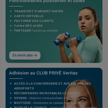
Fonctionnalités puissantes et utiles
TRANSFERT D’ARGENT RAPIDE
CARTE VIRTUELLE
FACTURER VOS CLIENTS
Cartes NFC et 3DS
PARTAGER
l’accès au compte
En savoir plus
Adhésion au CLUB PRIVÉ Veritas
ACCÈS À LA CONCIERGERIE ET ​​AUX SALONX DES
AÉROPORTS
RÉCOMPENSES INCROYABLES
et cashback
VOYAGE :
réservez votre prochain voyage
BOUTIQUE :
choisissez un cadeau très spécial
ROUE DE LA CHANCE :
Jouez pour le plaisir mais gagnez