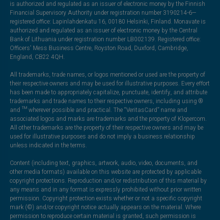
is authorized and regulated as an issuer of electronic money by the Finnish
Financial Supervisory Authority under registration number 3190214-6—
registered office: Lapinlahdenkatu 16, 00180 Helsinki, Finland. Monavate is
authorized and regulated as an issuer of electronic money by the Central
Bank of Lithuania under registration number LB002139. Registered office:
Officers' Mess Business Centre, Royston Road, Duxford, Cambridge,
England, CB22 4QH.
All trademarks, trade names, or logos mentioned or used are the property of
their respective owners and may be used for illustrative purposes. Every effort
has been made to appropriately capitalize, punctuate, identify, and attribute
trademarks and trade names to their respective owners, including using ®
and ™ wherever possible and practical. The “VeritasCard” name and
associated logos and marks are trademarks and the property of Klopercom.
All other trademarks are the property of their respective owners and may be
used for illustrative purposes and do not imply a business relationship
unless indicated in the terms.
Content (including text, graphics, artwork, audio, video, documents, and
other media formats) available on this website are protected by applicable
copyright protections. Reproduction and/or redistribution of this material by
any means and in any format is expressly prohibited without prior written
permission. Copyright protection exists whether or not a specific copyright
mark (©) and/or copyright notice actually appears on the material. Where
permission to reproduce certain material is granted, such permission is