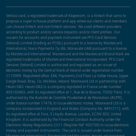
Veritas card, a registered trademark of Klopercom, is a fintech that aims to
propose a super in-house platform and app where our clients and members
can choose fintech and non-fintech services. We used different providers
according to product and/or service requests and/or client profiles. Our
issuers for accounts and payment instrument are PFS Card Services
(Ireland) Limited (trading as PCSIL) pursuant to a license by Mastercard
International, Narvi Payments Oy Ab, Monavate UAB pursuant to a license
by Mastercard International. Mastercard and the Mastercard Brand Mark are
registered trademarks of Mastercard International Incorporated. PFS Card
Services (Ireland) Limited is authorized and regulated as an issuer of
electronic money by the Central Bank of Ireland under registration number
C175999. Registered office: EML Payments,2nd Floor La Vallee House, Upper
Dargle Road, Bray, Co. Wicklow, Ireland. Moorwand Ltd in partnership with
Heuro SAS. Heuro SAS is a company registered in France under number
833165863, with its registered office at 1, Rue de la Bourse, 75002 Paris. It is
authorised by the Autorité de Contrôle Prudentiel et de Résolution (ACPR),
under licence number 17478, to issue electronic money. Moorwand Ltd is a
company incorporated in England and Wales (Company No. 8491211), with
its registered office at Fora, 3 Lloyds Avenue, London, EC3N 3DS, United
Kingdom. It is authorised by the Financial Conduct Authority under the
Electronic Money Regulations 2011 (Register Ref: 900709) to issue electronic
money and payment instruments. The card is issued under licence from