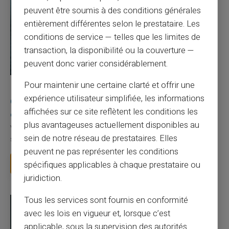
peuvent être soumis à des conditions générales
entièrement différentes selon le prestataire. Les
conditions de service — telles que les limites de
transaction, la disponibilité ou la couverture —
peuvent donc varier considérablement.
Pour maintenir une certaine clarté et offrir une
10/08/2026
Veritas
Carte prépayée
expérience utilisateur simplifiée, les informations
Quelle est la différence entre un RIB et un IBAN
affichées sur ce site reflètent les conditions les
en France ?
plus avantageuses actuellement disponibles au
Votre employeur vous demande votre RIB pour verser votre
sein de notre réseau de prestataires. Elles
salaire. La CAF vous demande votre IBAN pou...
peuvent ne pas représenter les conditions
Lire la suite
spécifiques applicables à chaque prestataire ou
juridiction.
Tous les services sont fournis en conformité
avec les lois en vigueur et, lorsque c’est
applicable, sous la supervision des autorités