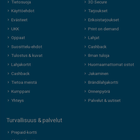
Tietosuoja
3D Secure
Käyttöehdot
Tarjoukset
Evästeet
Erikoistarjoukset
UKK
Print on demand
Oppaat
Lahjat
Suosittelu-ehdot
Cashback
Tulostus & kuvat
Ilman tuloja
Lahjakortit
Huomaamattomat ostot
Cashback
Jakaminen
Tietoa meistä
Brändilahjakortti
Kumppani
Onnenpyörä
Yhteys
Palvelut & uutiset
Turvallisuus & palvelut
Prepaid-kortti