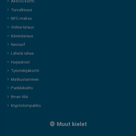
Aktivoi kortti
Turvallisuus
NFC-maksu
Online-lataus
Käteislataus
Neosurf
Lähetä rahaa
Huijaukset
Työntekijäkortti
Matkustaminen
Pankkikielto
Ilman tiliä
Kryptolompakko
Muut kielet