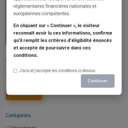
réglementaires financières nationales et
européennes compétentes.
En cliquant sur « Continuer », le visiteur
reconnaît avoir lu ces informations, confirme
qu’il remplit les critères d’éligibilité énoncés
et accepte de poursuivre dans ces
03/08/2026
Veritas
Carte prépayée
conditions.
Une carte bancaire gratuite sans compte, ça
existe ?
J’ai lu et j’accepte les conditions ci-dessus.
Vous avez tapé cette recherche parce que votre banque vous
Continuer
facture 50 € par an pour une carte que vo...
Lire la suite
Catégories
Carte prépayée