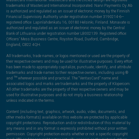
Mastercard International. Mastercard and the circles design are registered
trademarks of Mastercard International Incorporated. Narvi Payments Oy Ab
is authorized and regulated as an issuer of electronic money by the Finnish
Financial Supervisory Authority under registration number 3190214-6—
registered office: Lapinlahdenkatu 16, 00180 Helsinki, Finland. Monavate is
authorized and regulated as an issuer of electronic money by the Central
Bank of Lithuania under registration number LB002139. Registered office:
Officers' Mess Business Centre, Royston Road, Duxford, Cambridge,
England, CB22 4QH.
All trademarks, trade names, or logos mentioned or used are the property of
their respective owners and may be used for illustrative purposes. Every effort
has been made to appropriately capitalize, punctuate, identify, and attribute
trademarks and trade names to their respective owners, including using ®
and ™ wherever possible and practical. The “VeritasCard” name and
associated logos and marks are trademarks and the property of Klopercom.
All other trademarks are the property of their respective owners and may be
used for illustrative purposes and do not imply a business relationship
unless indicated in the terms.
Content (including text, graphics, artwork, audio, video, documents, and
other media formats) available on this website are protected by applicable
copyright protections. Reproduction and/or redistribution of this material by
any means and in any format is expressly prohibited without prior written
permission. Copyright protection exists whether or not a specific copyright