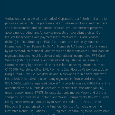
Veritas card, a registered trademark of Klopercom, is a fintech that aims to
propose a super in-house platform and app where our clients and members
can choose fintech and non-fintech services. We used different providers
according to product and/or service requests and/or client profiles. Our
issuers for accounts and payment instrument are PFS Card Services
(Ireland) Limited (trading as PCSIL) pursuant to a license by Mastercard
International, Narvi Payments Oy Ab, Monavate UAB pursuant to a license
by Mastercard International. Mastercard and the Mastercard Brand Mark are
registered trademarks of Mastercard International Incorporated. PFS Card
Services (Ireland) Limited is authorized and regulated as an issuer of
electronic money by the Central Bank of Ireland under registration number
C175999. Registered office: EML Payments,2nd Floor La Vallee House, Upper
Dargle Road, Bray, Co. Wicklow, Ireland. Moorwand Ltd in partnership with
Heuro SAS. Heuro SAS is a company registered in France under number
833165863, with its registered office at 1, Rue de la Bourse, 75002 Paris. It is
authorised by the Autorité de Contrôle Prudentiel et de Résolution (ACPR),
under licence number 17478, to issue electronic money. Moorwand Ltd is a
company incorporated in England and Wales (Company No. 8491211), with
its registered office at Fora, 3 Lloyds Avenue, London, EC3N 3DS, United
Kingdom. It is authorised by the Financial Conduct Authority under the
Electronic Money Regulations 2011 (Register Ref: 900709) to issue electronic