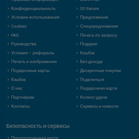
Конфиденциальность
3D Secure
Условия использования
Предложения
Cookies
Спецпредложения
FAQ
Печать по запросу
Руководства
Подарки
Условия – рефералы
Кэшбэк
Печать и изображения
Без дохода
Подарочные карты
Дискретные покупки
Кэшбэк
Поделиться
О нас
Подарочная карта
Партнёрам
Колесо удачи
Контакты
Сервисы и новости
Безопасность и сервисы
Предоплаченная карта