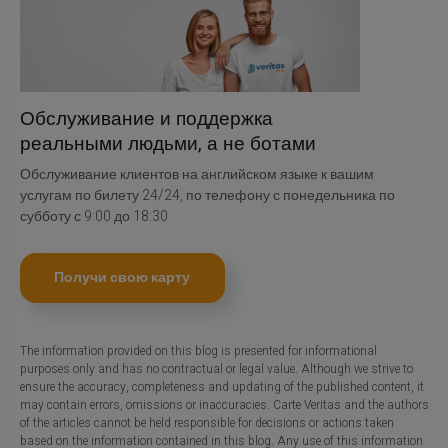
Обслуживание и поддержка
реальными людьми, а не ботами
Обслуживание клиентов на английском языке к вашим
услугам по билету 24/24, по телефону с понедельника по
субботу с 9:00 до 18:30
Получи свою карту
The information provided on this blog is presented for informational
purposes only and has no contractual or legal value. Although we strive to
ensure the accuracy, completeness and updating of the published content, it
may contain errors, omissions or inaccuracies. Carte Veritas and the authors
of the articles cannot be held responsible for decisions or actions taken
based on the information contained in this blog. Any use of this information