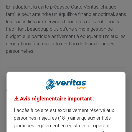
En adoptant la carte prépayée Carte Veritas, chaque
famille peut atteindre un équilibre financier optimal, sans
les tracas liés aux services bancaires conventionnels.
Facilitant beaucoup plus qu'une simple gestion de
budget, elle participe activement à éduquer au mieux les
générations futures sur la gestion de leurs finances
personnelles.
Partager cet article
⚠️ Avis réglementaire important :
L'accès à ce site est exclusivement réservé aux
Sécurisez vos achats en ligne avec une
personnes majeures (18+) ainsi qu'aux entités
carte prépayée
juridiques légalement enregistrées et opérant