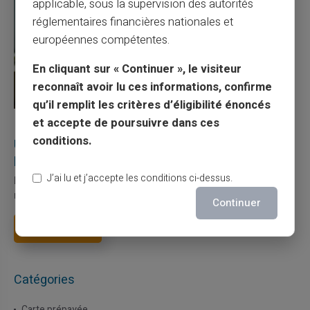
applicable, sous la supervision des autorités
réglementaires financières nationales et
européennes compétentes.
En cliquant sur « Continuer », le visiteur
reconnaît avoir lu ces informations, confirme
qu’il remplit les critères d’éligibilité énoncés
et accepte de poursuivre dans ces
27/07/2026
Veritas
Carte prépayée
conditions.
Utilisation responsable du paiement mobile avec
la carte Veritas
J’ai lu et j’accepte les conditions ci-dessus.
Le paiement mobile s'est imposé dans les habitudes quotidiennes,
mais il appelle des réflexes pour é...
Continuer
Lire la suite
Catégories
Carte prépayée