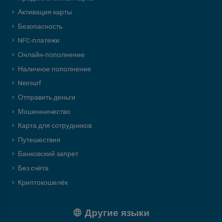
Активация карты
Безопасность
NFC-платежи
Онлайн-пополнение
Наличное пополнение
Neosurf
Отправить деньги
Мошенничество
Карта для сотрудников
Путешествия
Банковский запрет
Без счёта
Криптокошелёк
Другие языки