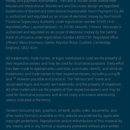
money and payment instruments. The card is issued under licence from
Mastercard International. Mastercard and the circles design are registered
trademarks of Mastercard International Incorporated. Narvi Payments Oy Ab
is authorized and regulated as an issuer of electronic money by the Finnish
Financial Supervisory Authority under registration number 3190214-6—
registered office: Lapinlahdenkatu 16, 00180 Helsinki, Finland. Monavate is
authorized and regulated as an issuer of electronic money by the Central
Bank of Lithuania under registration number LB002139. Registered office:
Officers' Mess Business Centre, Royston Road, Duxford, Cambridge,
England, CB22 4QH.
All trademarks, trade names, or logos mentioned or used are the property of
their respective owners and may be used for illustrative purposes. Every effort
has been made to appropriately capitalize, punctuate, identify, and attribute
trademarks and trade names to their respective owners, including using ®
and ™ wherever possible and practical. The “VeritasCard” name and
associated logos and marks are trademarks and the property of Klopercom.
All other trademarks are the property of their respective owners and may be
used for illustrative purposes and do not imply a business relationship
unless indicated in the terms.
Content (including text, graphics, artwork, audio, video, documents, and
other media formats) available on this website are protected by applicable
copyright protections. Reproduction and/or redistribution of this material by
any means and in any format is expressly prohibited without prior written