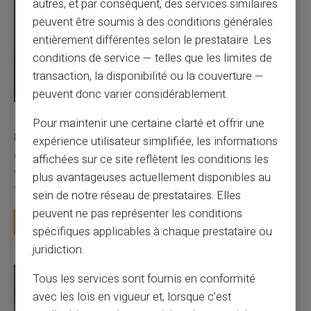
autres, et par conséquent, des services similaires
peuvent être soumis à des conditions générales
entièrement différentes selon le prestataire. Les
conditions de service — telles que les limites de
transaction, la disponibilité ou la couverture —
peuvent donc varier considérablement.
03/08/2026
Veritas
Carte prépayée
Pour maintenir une certaine clarté et offrir une
Une carte bancaire gratuite sans compte, ça
expérience utilisateur simplifiée, les informations
existe ?
affichées sur ce site reflètent les conditions les
Vous avez tapé cette recherche parce que votre banque vous
plus avantageuses actuellement disponibles au
facture 50 € par an pour une carte que vo...
sein de notre réseau de prestataires. Elles
peuvent ne pas représenter les conditions
Lire la suite
spécifiques applicables à chaque prestataire ou
juridiction.
Tous les services sont fournis en conformité
avec les lois en vigueur et, lorsque c’est