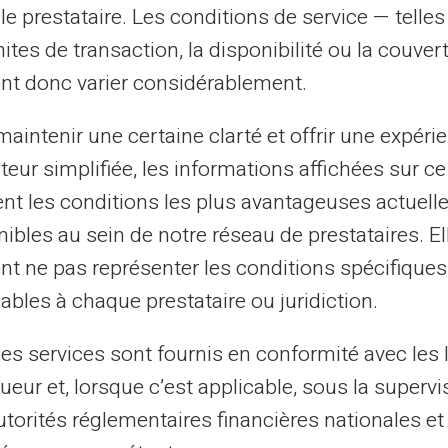
tion presque universelle (liée au réseau
le prestataire. Les conditions de service — telle
liberté d'utilisation en boutique ou sur
mites de transaction, la disponibilité ou la couve
nt donc varier considérablement.
l pratique pour chaque
aintenir une certaine clarté et offrir une expéri
ateur simplifiée, les informations affichées sur ce
tent les conditions les plus avantageuses actuel
ibles au sein de notre réseau de prestataires. El
nt votre budget, à faire des achats
nt ne pas représenter les conditions spécifiques
nt à l'étranger sans trace, la carte Veritas
ables à chaque prestataire ou juridiction.
e sécurité, souplesse et praticité.
les services sont fournis en conformité avec les 
tielles.
ueur et, lorsque c’est applicable, sous la supervi
.
utorités réglementaires financières nationales et
soins, quand vous le souhaitez.