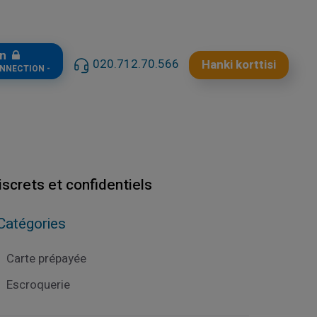
in
020.712.70.566
Hanki korttisi
ONNECTION -
iscrets et confidentiels
Catégories
Carte prépayée
Escroquerie