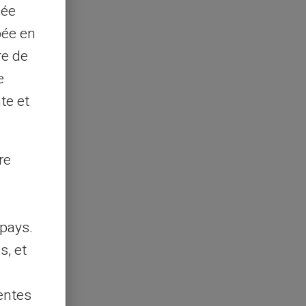
sée
pée en
re de
e
te et
re
pays.
s, et
entes