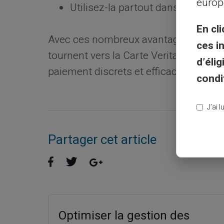
europ
Utilisez-la partout dans le monde
En cli
Avec ces nombreux avantages, il n'es
ces i
tournent vers la Carte Veritas comm
d’éli
paiement discrets et efficaces.
condi
J’ai 
Partager cet article
Optimiser la gestion des