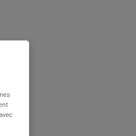
nnes
ent
 avec