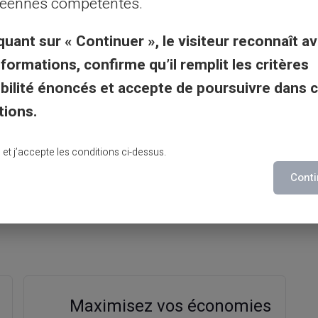
éennes compétentes.
.
quant sur « Continuer », le visiteur reconnaît av
t pas surprenant que tant de personnes se
nformations, confirme qu’il remplit les critères
e
solution
idéale pour leurs besoins de
gibilité énoncés et accepte de poursuivre dans 
tions.
lu et j’accepte les conditions ci-dessus.
Conti
Maximisez vos économies