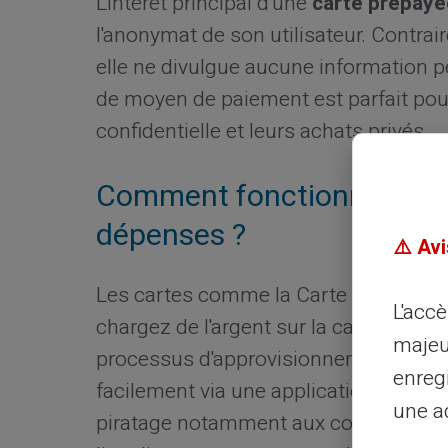
L'intérêt principal d'une
carte prépayé
l'anonymat de son utilisateur. Contrai
elle ne divulgue aucune information p
de moyen de paiement est parfait pour 
confidentielle et leurs achats privés.
Comment fonctionne la car
dépenses ?
⚠️ Avi
Les cartes comme la Carte Veritas fo
L'acc
chargez de l'argent sur la carte et uti
majeu
processus d'approvisionnement est ra
enreg
facilement via une application dédiée.
une ad
piratage notamment aux comptes banca