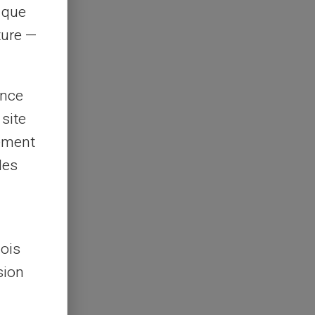
s que
rture —
ence
 site
lement
les
lois
sion