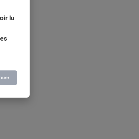
oir lu
ces
nuer