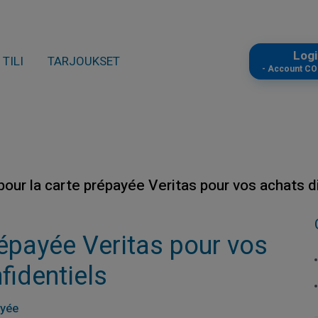
Log
TILI
TARJOUKSET
- Account C
pour la carte prépayée Veritas pour vos achats d
répayée Veritas pour vos
fidentiels
ayée