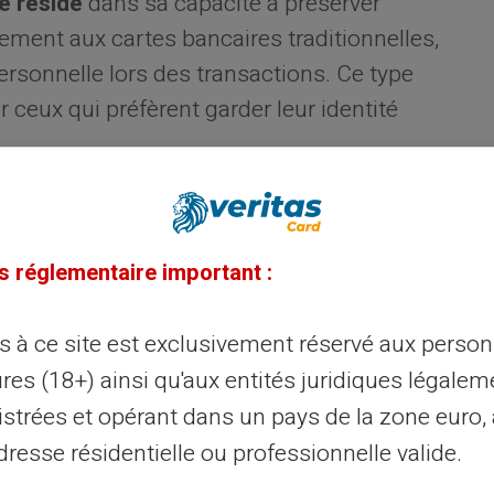
e réside
dans sa capacité à préserver
rement aux cartes bancaires traditionnelles,
ersonnelle lors des transactions. Ce type
ceux qui préfèrent garder leur identité
te Veritas pour sécuriser vos
s réglementaire important :
nctionnent sous un modèle simple : vous
ès à ce site est exclusivement réservé aux perso
lisez ce montant pour vos divers achats. Le
res (18+) ainsi qu'aux entités juridiques légalem
pide, et les dépenses sont contrôlées
istrées et opérant dans un pays de la zone euro,
 Cela minimise les risques de fraudes et de
resse résidentielle ou professionnelle valide.
ires classiques. De plus, sans avoir un