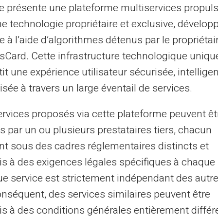
otre activité reste privée et vos données
te présente une plateforme multiservices propul
ne technologie propriétaire et exclusive, dévelop
e à l’aide d’algorithmes détenus par le propriétai
lités modernes intégrées à la
asCard. Cette infrastructure technologique uniqu
it une expérience utilisateur sécurisée, intelligen
sée à travers un large éventail de services.
 offre plusieurs services très utiles. Avec la
ervices proposés via cette plateforme peuvent êt
nternationaux, elle se distingue par sa
s par un ou plusieurs prestataires tiers, chacun
ne maîtrise du budget grâce à une gestion
tez ainsi les surprises désagréables liées
nt sous des cadres réglementaires distincts et
s à des exigences légales spécifiques à chaque 
e service est strictement indépendant des autre
 parfaitement aux professionnels qui
onséquent, des services similaires peuvent être
érer les frais professionnels de manière
s à des conditions générales entièrement différ