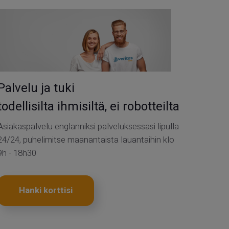
Palvelu ja tuki
todellisilta ihmisiltä, ei robotteilta
Asiakaspalvelu englanniksi palveluksessasi lipulla
24/24, puhelimitse maanantaista lauantaihin klo
9h - 18h30
Hanki korttisi