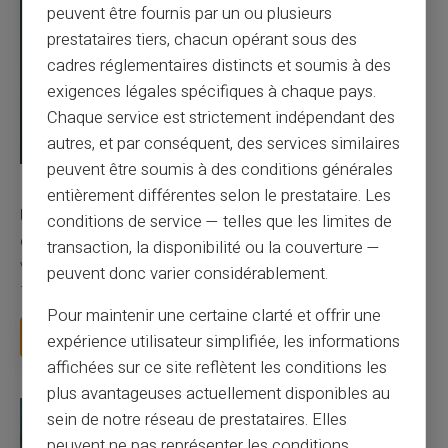
peuvent être fournis par un ou plusieurs
prestataires tiers, chacun opérant sous des
cadres réglementaires distincts et soumis à des
exigences légales spécifiques à chaque pays.
Chaque service est strictement indépendant des
autres, et par conséquent, des services similaires
peuvent être soumis à des conditions générales
03/08/2026
Veritas
Carte prépayée
entièrement différentes selon le prestataire. Les
Une carte bancaire gratuite sans compte, ça
conditions de service — telles que les limites de
existe ?
transaction, la disponibilité ou la couverture —
Vous avez tapé cette recherche parce que votre banque vous
peuvent donc varier considérablement.
facture 50 € par an pour une carte que vo...
Pour maintenir une certaine clarté et offrir une
Lire la suite
expérience utilisateur simplifiée, les informations
affichées sur ce site reflètent les conditions les
plus avantageuses actuellement disponibles au
sein de notre réseau de prestataires. Elles
peuvent ne pas représenter les conditions