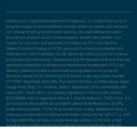
Veritas card, a registered trademark of Klopercom, is a fintech that aims to
propose a super in-house platform and app where our clients and members
can choose fintech and non-fintech services. We used different providers
according to product and/or service requests and/or client profiles. Our
issuers for accounts and payment instrument are PFS Card Services
(Ireland) Limited (trading as PCSIL) pursuant to a license by Mastercard
International, Narvi Payments Oy Ab, Monavate UAB pursuant to a license
by Mastercard International. Mastercard and the Mastercard Brand Mark are
registered trademarks of Mastercard International Incorporated. PFS Card
Services (Ireland) Limited is authorized and regulated as an issuer of
electronic money by the Central Bank of Ireland under registration number
C175999. Registered office: EML Payments,2nd Floor La Vallee House, Upper
Dargle Road, Bray, Co. Wicklow, Ireland. Moorwand Ltd in partnership with
Heuro SAS. Heuro SAS is a company registered in France under number
833165863, with its registered office at 1, Rue de la Bourse, 75002 Paris. It is
authorised by the Autorité de Contrôle Prudentiel et de Résolution (ACPR),
under licence number 17478, to issue electronic money. Moorwand Ltd is a
company incorporated in England and Wales (Company No. 8491211), with
its registered office at Fora, 3 Lloyds Avenue, London, EC3N 3DS, United
Kingdom. It is authorised by the Financial Conduct Authority under the
Electronic Money Regulations 2011 (Register Ref: 900709) to issue electronic
money and payment instruments. The card is issued under licence from