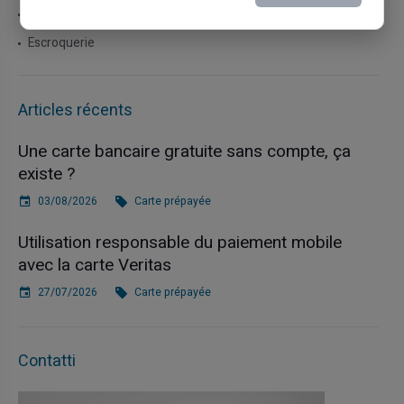
Carte prépayée
Escroquerie
Articles récents
Une carte bancaire gratuite sans compte, ça
existe ?
03/08/2026
Carte prépayée
Utilisation responsable du paiement mobile
avec la carte Veritas
27/07/2026
Carte prépayée
Contatti