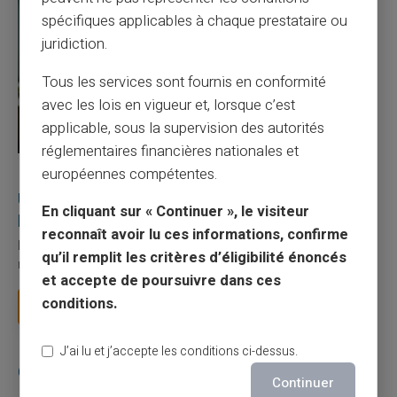
spécifiques applicables à chaque prestataire ou
juridiction.
Tous les services sont fournis en conformité
avec les lois en vigueur et, lorsque c’est
applicable, sous la supervision des autorités
réglementaires financières nationales et
européennes compétentes.
27/07/2026
Veritas
Carte prépayée
Utilisation responsable du paiement mobile avec
En cliquant sur « Continuer », le visiteur
la carte Veritas
reconnaît avoir lu ces informations, confirme
Le paiement mobile s'est imposé dans les habitudes quotidiennes,
qu’il remplit les critères d’éligibilité énoncés
mais il appelle des réflexes pour é...
et accepte de poursuivre dans ces
conditions.
Lire la suite
J’ai lu et j’accepte les conditions ci-dessus.
Catégories
Continuer