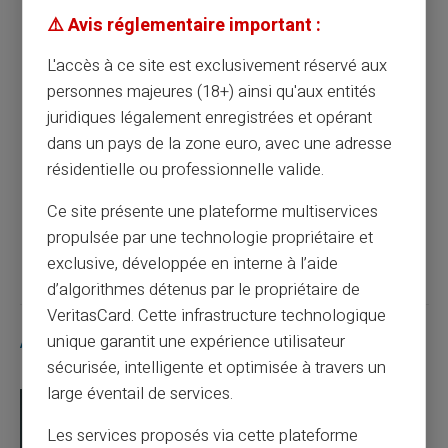
étudiantes avec une carte prépayée
⚠️ Avis réglementaire important :
L'accès à ce site est exclusivement réservé aux
Article précédent
personnes majeures (18+) ainsi qu'aux entités
juridiques légalement enregistrées et opérant
dans un pays de la zone euro, avec une adresse
Maximisez vos économies d'étudiant avec
une carte prépayée
résidentielle ou professionnelle valide.
Ce site présente une plateforme multiservices
Article suivant
propulsée par une technologie propriétaire et
exclusive, développée en interne à l’aide
d’algorithmes détenus par le propriétaire de
VeritasCard. Cette infrastructure technologique
Articles similaires
unique garantit une expérience utilisateur
sécurisée, intelligente et optimisée à travers un
large éventail de services.
Les services proposés via cette plateforme