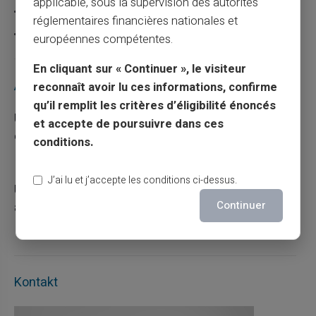
applicable, sous la supervision des autorités
Carte prépayée
réglementaires financières nationales et
Escroquerie
européennes compétentes.
En cliquant sur « Continuer », le visiteur
Articles récents
reconnaît avoir lu ces informations, confirme
qu’il remplit les critères d’éligibilité énoncés
Une carte bancaire gratuite sans compte, ça
et accepte de poursuivre dans ces
existe ?
conditions.
03/08/2026
Carte prépayée
J’ai lu et j’accepte les conditions ci-dessus.
Utilisation responsable du paiement mobile
avec la carte Veritas
Continuer
27/07/2026
Carte prépayée
Kontakt