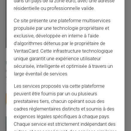
dans un pays de la zone euro, avec une adresse
résidentielle ou professionnelle valide.
Ce site présente une plateforme multiservices
propulsée par une technologie propriétaire et
exclusive, développée en interne à l’aide
d’algorithmes détenus par le propriétaire de
VeritasCard. Cette infrastructure technologique
03/08/2026
Veritas
Carte prépayée
unique garantit une expérience utilisateur
Une carte bancaire gratuite sans compte, ça
sécurisée, intelligente et optimisée à travers un
existe ?
large éventail de services.
Vous avez tapé cette recherche parce que votre banque vous
facture 50 € par an pour une carte que vo...
Les services proposés via cette plateforme
peuvent être fournis par un ou plusieurs
Lire la suite
prestataires tiers, chacun opérant sous des
cadres réglementaires distincts et soumis à des
exigences légales spécifiques à chaque pays.
Chaque service est strictement indépendant des