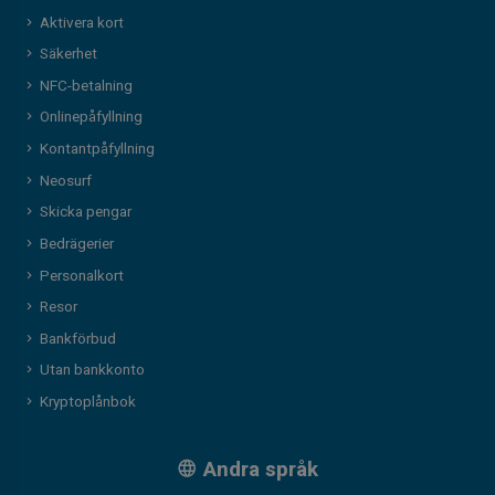
Aktivera kort
Säkerhet
NFC-betalning
Onlinepåfyllning
Kontantpåfyllning
Neosurf
Skicka pengar
Bedrägerier
Personalkort
Resor
Bankförbud
Utan bankkonto
Kryptoplånbok
Andra språk