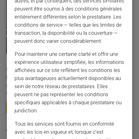
autres, et par conséquent, des services similaires
peuvent être soumis à des conditions générales
entièrement différentes selon le prestataire. Les
conditions de service — telles que les limites de
transaction, la disponibilité ou la couverture —
peuvent donc varier considérablement.
Pour maintenir une certaine clarté et offrir une
27/07/2026
Veritas
Carte prépayée
expérience utilisateur simplifiée, les informations
Utilisation responsable du paiement mobile avec
affichées sur ce site reflètent les conditions les
la carte Veritas
plus avantageuses actuellement disponibles au
sein de notre réseau de prestataires. Elles
Le paiement mobile s'est imposé dans les habitudes quotidiennes,
mais il appelle des réflexes pour é...
peuvent ne pas représenter les conditions
spécifiques applicables à chaque prestataire ou
Lire la suite
juridiction.
Tous les services sont fournis en conformité
Catégories
avec les lois en vigueur et, lorsque c’est