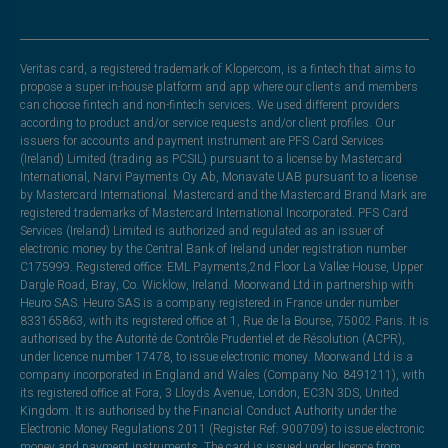
Veritas card, a registered trademark of Klopercom, is a fintech that aims to
propose a super in-house platform and app where our clients and members
can choose fintech and non-fintech services. We used different providers
according to product and/or service requests and/or client profiles. Our
issuers for accounts and payment instrument are PFS Card Services
(Ireland) Limited (trading as PCSIL) pursuant to a license by Mastercard
International, Narvi Payments Oy Ab, Monavate UAB pursuant to a license
by Mastercard International. Mastercard and the Mastercard Brand Mark are
registered trademarks of Mastercard International Incorporated. PFS Card
Services (Ireland) Limited is authorized and regulated as an issuer of
electronic money by the Central Bank of Ireland under registration number
C175999. Registered office: EML Payments,2nd Floor La Vallee House, Upper
Dargle Road, Bray, Co. Wicklow, Ireland. Moorwand Ltd in partnership with
Heuro SAS. Heuro SAS is a company registered in France under number
833165863, with its registered office at 1, Rue de la Bourse, 75002 Paris. It is
authorised by the Autorité de Contrôle Prudentiel et de Résolution (ACPR),
under licence number 17478, to issue electronic money. Moorwand Ltd is a
company incorporated in England and Wales (Company No. 8491211), with
its registered office at Fora, 3 Lloyds Avenue, London, EC3N 3DS, United
Kingdom. It is authorised by the Financial Conduct Authority under the
Electronic Money Regulations 2011 (Register Ref: 900709) to issue electronic
money and payment instruments. The card is issued under licence from