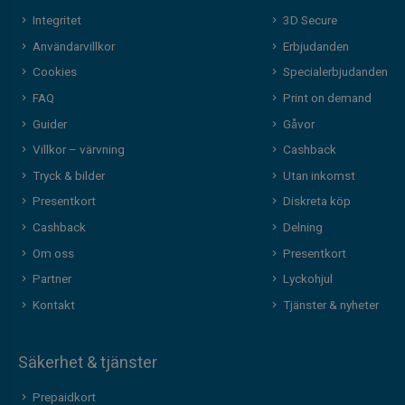
Integritet
3D Secure
Användarvillkor
Erbjudanden
Cookies
Specialerbjudanden
FAQ
Print on demand
Guider
Gåvor
Villkor – värvning
Cashback
Tryck & bilder
Utan inkomst
Presentkort
Diskreta köp
Cashback
Delning
Om oss
Presentkort
Partner
Lyckohjul
Kontakt
Tjänster & nyheter
Säkerhet & tjänster
Prepaidkort