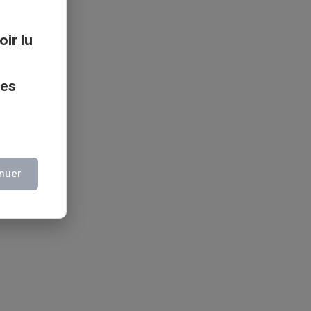
oir lu
ces
nuer