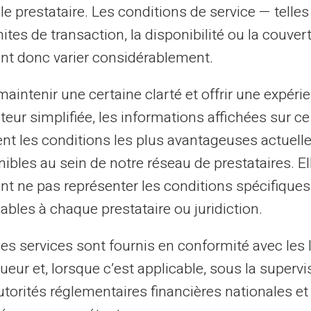
le prestataire. Les conditions de service — telle
anti-malware en temps réel.
mites de transaction, la disponibilité ou la couve
Code source ouvert, respect strict de
nt donc varier considérablement.
l'historique, bibliothèque d'extensions
sécurisées, blocage actif des traqueurs.
aintenir une certaine clarté et offrir une expéri
Technologie SmartScreen (détection
ateur simplifiée, les informations affichées sur ce
s
sites malveillants et phishing), s'appuie
tent les conditions les plus avantageuses actuel
sur la sandbox, blocage actif des
ibles au sein de notre réseau de prestataires. El
traqueurs.
nt ne pas représenter les conditions spécifiques
Isole chaque processus web, gestionnaire
ables à chaque prestataire ou juridiction.
de mots de passe sécurisé, blocage
intelligent des traqueurs.
les services sont fournis en conformité avec les 
ueur et, lorsque c’est applicable, sous la supervi
VPN natif, bloqueur de traqueurs et
publicités par défaut, blocage actif des
utorités réglementaires financières nationales et
traqueurs.