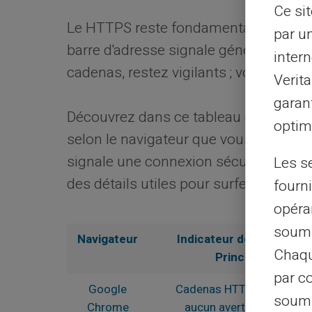
Ce si
Le HTTPS reste fondamental pour navi
par u
barre d'adresse signale généralement 
intern
cadenas, restez vigilants ; vos donné
Verit
garant
Découvrez dans ce tableau comparatif 
optimi
selon le navigateur que vous utilise
signale une connexion sécurisée et qu
Les s
des détails utiles pour surfer en toute
fourni
opéra
soumi
Navigateur
Indicateur de Sécurité
Chaqu
Principal
par c
Google
Cadenas HTTPS visible -
soumi
Chrome
aucun avertissement