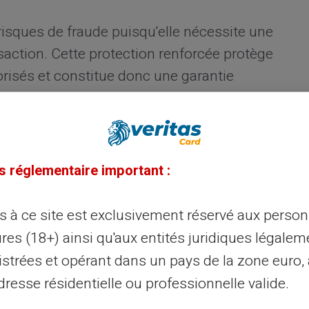
risques de fraude puisqu'elle nécessite une
saction. Cette protection renforcée protège
orisés et constitue donc une garantie
s
s réglementaire important :
des solutions à usage unique et temporaires.
ns bancaires en cas de piratage lors
ès à ce site est exclusivement réservé aux perso
nforce la
sécurité de vos transactions
sur
res (18+) ainsi qu'aux entités juridiques légalem
istrées et opérant dans un pays de la zone euro,
resse résidentielle ou professionnelle valide.