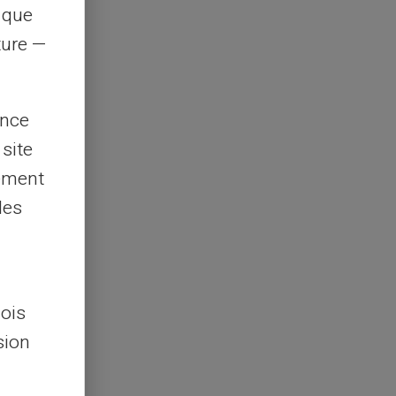
s que
rture —
ence
 site
lement
les
lois
sion