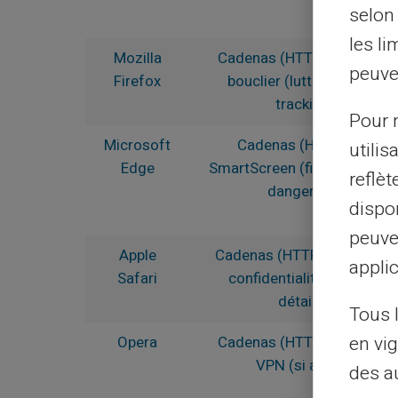
selon 
les li
Mozilla
Cadenas (HTTPS) et icône
peuve
Firefox
bouclier (lutte contre le
tracking)
Pour m
Microsoft
Cadenas (HTTPS) et
utilis
Edge
SmartScreen (filtre anti-site
reflè
dangereux)
dispon
peuve
Apple
Cadenas (HTTPS) et badge
applic
Safari
confidentialité (rapport
détaillé)
Tous 
en vig
Opera
Cadenas (HTTPS) et icône
VPN (si activé)
des a