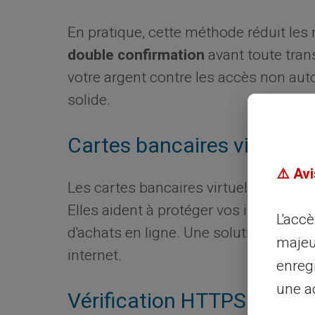
En pratique, cette méthode réduit les 
double confirmation
avant toute tran
votre argent contre les accès non aut
solide.
Cartes bancaires virtuelle
⚠️ Avi
Les cartes bancaires virtuelles sont 
Elles aident à protéger vos informatio
L'acc
d'achats en ligne. Une solution qui re
majeu
internet.
enreg
une ad
Vérification HTTPS