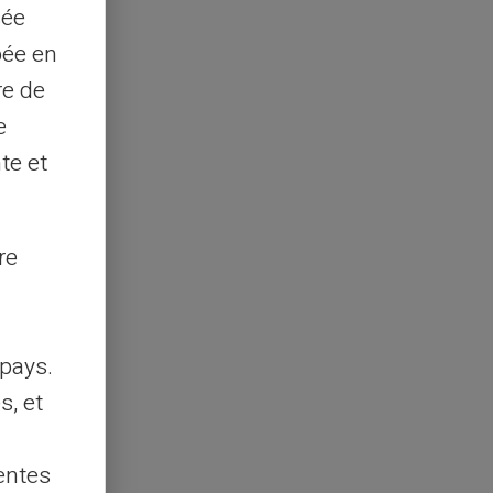
sée
pée en
re de
e
te et
re
pays.
s, et
entes