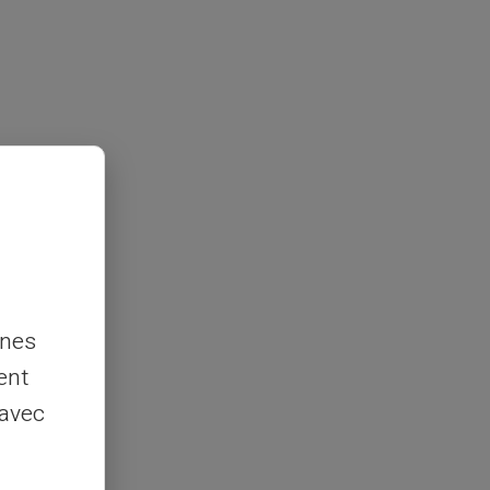
nnes
ent
 avec