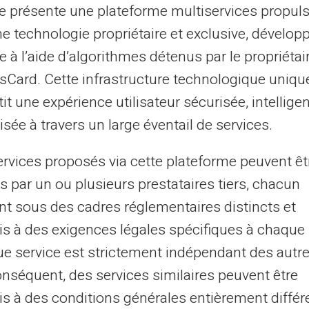
te présente une plateforme multiservices propul
guer en sécurité. Un cadenas dans la
ne technologie propriétaire et exclusive, dévelop
que le site web est bien protégé. Sans ce
e à l’aide d’algorithmes détenus par le propriétai
es pourraient être compromises.
asCard. Cette infrastructure technologique uniqu
it une expérience utilisateur sécurisée, intelligen
les différents indicateurs de sécurité
sée à travers un large éventail de services.
z. Vous y verrez comment chaque navigateur
elles sont ses principales protections –
ervices proposés via cette plateforme peuvent êt
 sérénité.
s par un ou plusieurs prestataires tiers, chacun
nt sous des cadres réglementaires distincts et
s à des exigences légales spécifiques à chaque 
Fonctionnalités de Sécurité Clés
e service est strictement indépendant des autre
onséquent, des services similaires peuvent être
Sandboxing efficace, mises à jour
s à des conditions générales entièrement différ
automatiques, détection anti-phishing et