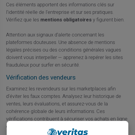
Ces éléments apportent des informations clés sur
l'identité réelle de l'entreprise et sur ses pratiques.
Vérifiez que les
mentions obligatoires
y figurent bien.
Attention aux signaux d'alerte concernant les
plateformes douteuses. Une absence de mentions
légales précises ou des conditions générales vagues
doivent vous interpeller — apprenez à repérer les sites
frauduleux pour surfer en sécurité.
Vérification des vendeurs
Examinez les revendeurs sur les marketplaces afin
d'éviter les faux comptes. Analysez leur historique de
ventes, leurs évaluations, et assurez-vous de la
cohérence globale de leurs informations. Ces
vérifications contribuent à sécuriser vos achats en ligne
et à éviter les mauvaises surprises.