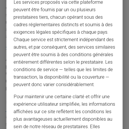
Déclarer ces emails et SMS frauduleux aux autorités
Les services proposés via cette plateforme
compétentes reste une démarche nécessaire. Chaque
peuvent être fournis par un ou plusieurs
signalement contribue à combattre le phishing et
prestataires tiers, chacun opérant sous des
renforce la sécurité collective. Pour signaler ces
cadres réglementaires distincts et soumis à des
arnaques, tournez-vous vers les canaux officiels prévus
exigences légales spécifiques à chaque pays.
à cet effet.
Chaque service est strictement indépendant des
autres, et par conséquent, des services similaires
Signalement des fraudes
peuvent être soumis à des conditions générales
Après avoir constaté une fraude, agissez sans attendre
entièrement différentes selon le prestataire. Les
pour minimiser les conséquences financières.
conditions de service — telles que les limites de
Commencez par contacter votre banque – changez vos
transaction, la disponibilité ou la couverture —
mots de passe, et signalez l'incident. Cela permet de
peuvent donc varier considérablement.
protéger vos informations personnelles.
Pour maintenir une certaine clarté et offrir une
Il existe des plateformes gouvernementales comme
expérience utilisateur simplifiée, les informations
17cyber.gouv.fr
qui centralisent les démarches
affichées sur ce site reflètent les conditions les
administratives à effectuer en cas de fraude. Utilisez ces
plus avantageuses actuellement disponibles au
services pour signaler les incidents et obtenir de l'aide
sein de notre réseau de prestataires. Elles