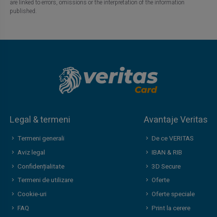
are linked to errors, omissions or the interpretation of the information
published.
Legal & termeni
Avantaje Veritas
Termeni generali
De ce VERITAS
Aviz legal
IBAN & RIB
Confidențialitate
3D Secure
Termeni de utilizare
Oferte
Cookie-uri
Oferte speciale
FAQ
Print la cerere