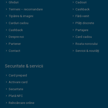
Ghiduri
Cadouri
Termeni – recomandare
Cashback
Tipărire & imagini
Fără venit
Carduri cadou
Plăți discrete
Cashback
Partajare
Despre noi
Card cadou
Partener
Roata norocului
Contact
Servicii & noutăți
Securitate & servicii
Card prepaid
Activare card
Securitate
Plată NFC
Reîncărcare online