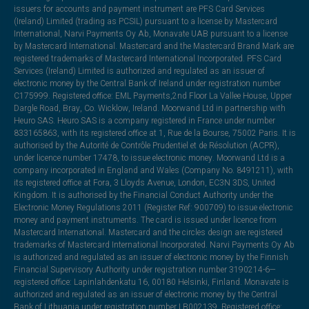
issuers for accounts and payment instrument are PFS Card Services
(Ireland) Limited (trading as PCSIL) pursuant to a license by Mastercard
International, Narvi Payments Oy Ab, Monavate UAB pursuant to a license
by Mastercard International. Mastercard and the Mastercard Brand Mark are
registered trademarks of Mastercard International Incorporated. PFS Card
Services (Ireland) Limited is authorized and regulated as an issuer of
electronic money by the Central Bank of Ireland under registration number
C175999. Registered office: EML Payments,2nd Floor La Vallee House, Upper
Dargle Road, Bray, Co. Wicklow, Ireland. Moorwand Ltd in partnership with
Heuro SAS. Heuro SAS is a company registered in France under number
833165863, with its registered office at 1, Rue de la Bourse, 75002 Paris. It is
authorised by the Autorité de Contrôle Prudentiel et de Résolution (ACPR),
under licence number 17478, to issue electronic money. Moorwand Ltd is a
company incorporated in England and Wales (Company No. 8491211), with
its registered office at Fora, 3 Lloyds Avenue, London, EC3N 3DS, United
Kingdom. It is authorised by the Financial Conduct Authority under the
Electronic Money Regulations 2011 (Register Ref: 900709) to issue electronic
money and payment instruments. The card is issued under licence from
Mastercard International. Mastercard and the circles design are registered
trademarks of Mastercard International Incorporated. Narvi Payments Oy Ab
is authorized and regulated as an issuer of electronic money by the Finnish
Financial Supervisory Authority under registration number 3190214-6—
registered office: Lapinlahdenkatu 16, 00180 Helsinki, Finland. Monavate is
authorized and regulated as an issuer of electronic money by the Central
Bank of Lithuania under registration number LB002139. Registered office: