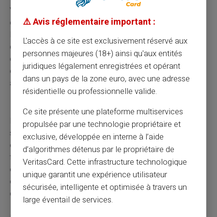
Vous pouvez utiliser les moteurs de recherche
⚠️ Avis réglementaire important :
classiques pour recouper les informations concernant
les vendeurs. Consultez les
retours d'expérience
L'accès à ce site est exclusivement réservé aux
d'autres utilisateurs pour évaluer leur fiabilité — une
personnes majeures (18+) ainsi qu'aux entités
démarche qui vous permettra d'obtenir une vision plus
juridiques légalement enregistrées et opérant
claire de la réputation du vendeur. Ces précautions vous
dans un pays de la zone euro, avec une adresse
aideront à vous protéger contre les fraudes sur Internet.
résidentielle ou professionnelle valide.
Repérer les emails et SMS frauduleux
Ce site présente une plateforme multiservices
Les tentatives de phishing présentent souvent des
propulsée par une technologie propriétaire et
signes révélateurs. Scrutez ces communications qui
exclusive, développée en interne à l’aide
éveillent vos doutes afin d'identifier les tentatives
d’algorithmes détenus par le propriétaire de
frauduleuses. Soyez particulièrement méfiant face aux
VeritasCard. Cette infrastructure technologique
emails et SMS qui semblent trop beaux pour être
unique garantit une expérience utilisateur
crédibles ; s'y cache souvent une tentative
sécurisée, intelligente et optimisée à travers un
d'hameçonnage.
large éventail de services.