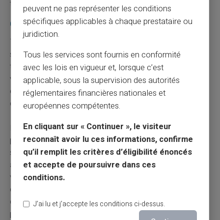
tout en vous protégeant face aux dangers en ligne.
peuvent ne pas représenter les conditions
spécifiques applicables à chaque prestataire ou
Comparatif des méthodes de paiement
juridiction.
Trouver la méthode qui vous convient dépend de votre
situation et de vos habitudes d'achat. Les micro-
Tous les services sont fournis en conformité
transactions ne nécessitent pas toujours la même
avec les lois en vigueur et, lorsque c’est
vigilance que les achats importants. Il devient crucial
applicable, sous la supervision des autorités
d'adapter votre stratégie - la sécurité en dépend
réglementaires financières nationales et
directement.
européennes compétentes.
En cliquant sur « Continuer », le visiteur
Pour des paiements en ligne sûrs soyez attentifs : optez
reconnaît avoir lu ces informations, confirme
pour l'
authentification forte
et privilégiez toujours les
qu’il remplit les critères d’éligibilité énoncés
sites web sécurisés. Appliquez ces conseils sans tarder
et accepte de poursuivre dans ces
afin d'effectuer des transactions sans souci. Préserver
vos données reste capital, car c'est la meilleure façon
conditions.
de déjouer les arnaques et d'assurer votre tranquillité
d'esprit. Pensez-y à chaque fois que vous réalisez un
J’ai lu et j’accepte les conditions ci-dessus.
paiement en ligne.