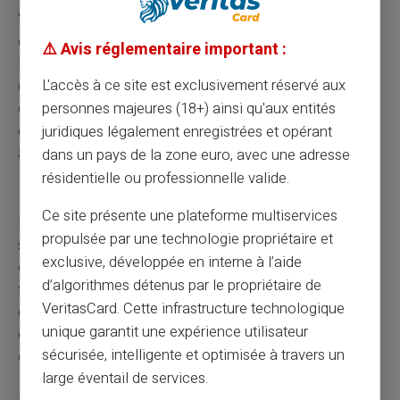
Vous pouvez utiliser les moteurs de recherche
classiques pour recouper les informations concernant
⚠️ Avis réglementaire important :
les vendeurs. Consultez les
retours d'expérience
L'accès à ce site est exclusivement réservé aux
d'autres utilisateurs pour évaluer leur fiabilité — une
démarche qui vous permettra d'obtenir une vision plus
personnes majeures (18+) ainsi qu'aux entités
claire de la réputation du vendeur. Ces précautions vous
juridiques légalement enregistrées et opérant
aideront à vous protéger contre les fraudes sur Internet.
dans un pays de la zone euro, avec une adresse
résidentielle ou professionnelle valide.
Repérer les emails et SMS frauduleux
Ce site présente une plateforme multiservices
Les tentatives de phishing présentent souvent des
propulsée par une technologie propriétaire et
signes révélateurs. Scrutez ces communications qui
exclusive, développée en interne à l’aide
éveillent vos doutes afin d'identifier les tentatives
d’algorithmes détenus par le propriétaire de
frauduleuses. Soyez particulièrement méfiant face aux
VeritasCard. Cette infrastructure technologique
emails et SMS qui semblent trop beaux pour être
unique garantit une expérience utilisateur
crédibles ; s'y cache souvent une tentative
sécurisée, intelligente et optimisée à travers un
d'hameçonnage.
large éventail de services.