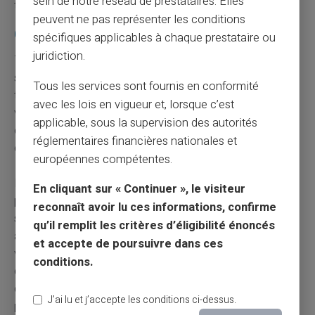
sein de notre réseau de prestataires. Elles
tout en vous protégeant face aux dangers en ligne.
peuvent ne pas représenter les conditions
Comparatif des méthodes de paiement
spécifiques applicables à chaque prestataire ou
juridiction.
Trouver la méthode qui vous convient dépend de votre
situation et de vos habitudes d'achat. Les micro-
Tous les services sont fournis en conformité
transactions ne nécessitent pas toujours la même
avec les lois en vigueur et, lorsque c’est
vigilance que les achats importants. Il devient crucial
applicable, sous la supervision des autorités
d'adapter votre stratégie - la sécurité en dépend
réglementaires financières nationales et
directement.
européennes compétentes.
Pour des paiements en ligne sûrs soyez attentifs : optez
En cliquant sur « Continuer », le visiteur
pour l'
authentification forte
et privilégiez toujours les
reconnaît avoir lu ces informations, confirme
sites web sécurisés. Appliquez ces conseils sans tarder
qu’il remplit les critères d’éligibilité énoncés
afin d'effectuer des transactions sans souci. Préserver
et accepte de poursuivre dans ces
vos données reste capital, car c'est la meilleure façon
conditions.
de déjouer les arnaques et d'assurer votre tranquillité
d'esprit. Pensez-y à chaque fois que vous réalisez un
J’ai lu et j’accepte les conditions ci-dessus.
paiement en ligne.