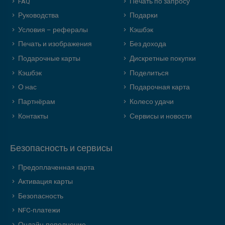
FAQ
Печать по запросу
Руководства
Подарки
Условия – рефералы
Кэшбэк
Печать и изображения
Без дохода
Подарочные карты
Дискретные покупки
Кэшбэк
Поделиться
О нас
Подарочная карта
Партнёрам
Колесо удачи
Контакты
Сервисы и новости
Безопасность и сервисы
Предоплаченная карта
Активация карты
Безопасность
NFC-платежи