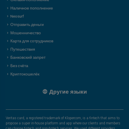
Онлайн-пополнение
Наличное пополнение
Neosurf
Отправить деньги
Мошенничество
Карта для сотрудников
Путешествия
Банковский запрет
Без счёта
Криптокошелёк
Другие языки
Veritas card, a registered trademark of Klopercom, is a fintech that aims to
propose a super in-house platform and app where our clients and members
can choose fintech and non-fintech services. We used different providers