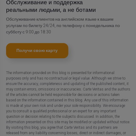
Обслуживание и поддержка
реальными людьми, а не ботами
Обслуживание клиентов на английском языке к вашим
услугам по билету 24/24, по телефону с понедельника по
субботу с 9:00 до 18:30
Получи свою карту
The information provided on this blog is presented for informational
purposes only and has no contractual or legal value. Although we strive to
ensure the accuracy, completeness and updating of the published content, it
may contain errors, omissions or inaccuracies. Carte Veritas and the authors
of the articles cannot be held responsible for decisions or actions taken
based on the information contained in this blog. Any use of this information
is made at your own risk and under your sole responsibility. We encourage
you to consult a qualified professional or an expert for any important
question or decision relating to the subjects discussed. In addition, the
information presented on this site may be modified or updated without notice.
By visiting this blog, you agree that Carte Veritas and its partners are
released from any liability concerning losses, direct or indirect damages, or