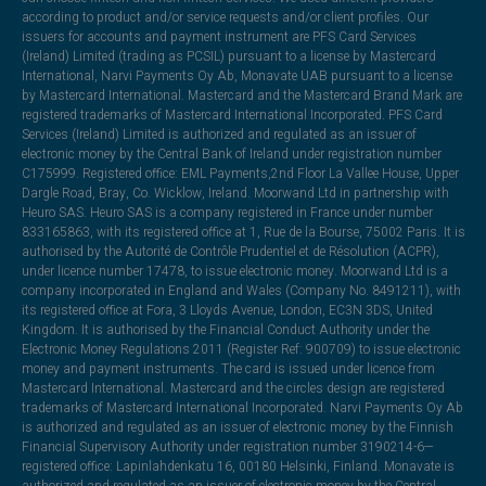
according to product and/or service requests and/or client profiles. Our
issuers for accounts and payment instrument are PFS Card Services
(Ireland) Limited (trading as PCSIL) pursuant to a license by Mastercard
International, Narvi Payments Oy Ab, Monavate UAB pursuant to a license
by Mastercard International. Mastercard and the Mastercard Brand Mark are
registered trademarks of Mastercard International Incorporated. PFS Card
Services (Ireland) Limited is authorized and regulated as an issuer of
electronic money by the Central Bank of Ireland under registration number
C175999. Registered office: EML Payments,2nd Floor La Vallee House, Upper
Dargle Road, Bray, Co. Wicklow, Ireland. Moorwand Ltd in partnership with
Heuro SAS. Heuro SAS is a company registered in France under number
833165863, with its registered office at 1, Rue de la Bourse, 75002 Paris. It is
authorised by the Autorité de Contrôle Prudentiel et de Résolution (ACPR),
under licence number 17478, to issue electronic money. Moorwand Ltd is a
company incorporated in England and Wales (Company No. 8491211), with
its registered office at Fora, 3 Lloyds Avenue, London, EC3N 3DS, United
Kingdom. It is authorised by the Financial Conduct Authority under the
Electronic Money Regulations 2011 (Register Ref: 900709) to issue electronic
money and payment instruments. The card is issued under licence from
Mastercard International. Mastercard and the circles design are registered
trademarks of Mastercard International Incorporated. Narvi Payments Oy Ab
is authorized and regulated as an issuer of electronic money by the Finnish
Financial Supervisory Authority under registration number 3190214-6—
registered office: Lapinlahdenkatu 16, 00180 Helsinki, Finland. Monavate is