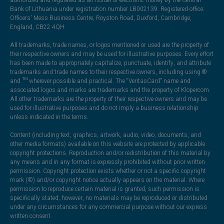
authorized and regulated as an issuer of electronic money by the Central
Bank of Lithuania under registration number LB002139. Registered office:
Officers' Mess Business Centre, Royston Road, Duxford, Cambridge,
England, CB22 4QH.
All trademarks, trade names, or logos mentioned or used are the property of
their respective owners and may be used for illustrative purposes. Every effort
has been made to appropriately capitalize, punctuate, identify, and attribute
trademarks and trade names to their respective owners, including using ®
and ™ wherever possible and practical. The “VeritasCard” name and
associated logos and marks are trademarks and the property of Klopercom.
All other trademarks are the property of their respective owners and may be
used for illustrative purposes and do not imply a business relationship
unless indicated in the terms.
Content (including text, graphics, artwork, audio, video, documents, and
other media formats) available on this website are protected by applicable
copyright protections. Reproduction and/or redistribution of this material by
any means and in any format is expressly prohibited without prior written
permission. Copyright protection exists whether or not a specific copyright
mark (©) and/or copyright notice actually appears on the material. Where
permission to reproduce certain material is granted, such permission is
specifically stated; however, no materials may be reproduced or distributed
under any circumstances for any commercial purpose without our express
written consent.