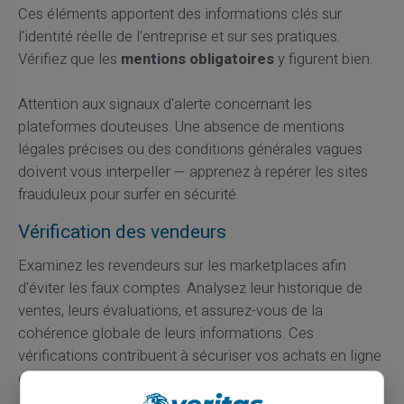
Ces éléments apportent des informations clés sur
l'identité réelle de l'entreprise et sur ses pratiques.
Vérifiez que les
mentions obligatoires
y figurent bien.
Attention aux signaux d'alerte concernant les
plateformes douteuses. Une absence de mentions
légales précises ou des conditions générales vagues
doivent vous interpeller — apprenez à repérer les sites
frauduleux pour surfer en sécurité.
Vérification des vendeurs
Examinez les revendeurs sur les marketplaces afin
d'éviter les faux comptes. Analysez leur historique de
ventes, leurs évaluations, et assurez-vous de la
cohérence globale de leurs informations. Ces
vérifications contribuent à sécuriser vos achats en ligne
et à éviter les mauvaises surprises.