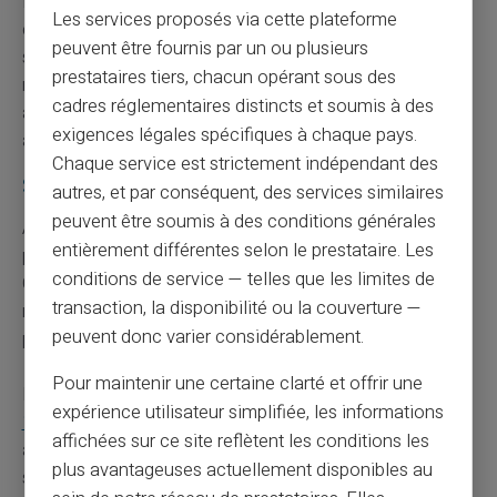
Déclarer ces emails et SMS frauduleux aux autorités
Les services proposés via cette plateforme
compétentes reste une démarche nécessaire. Chaque
peuvent être fournis par un ou plusieurs
signalement contribue à combattre le phishing et
prestataires tiers, chacun opérant sous des
renforce la sécurité collective. Pour signaler ces
cadres réglementaires distincts et soumis à des
arnaques, tournez-vous vers les canaux officiels prévus
exigences légales spécifiques à chaque pays.
à cet effet.
Chaque service est strictement indépendant des
Signalement des fraudes
autres, et par conséquent, des services similaires
peuvent être soumis à des conditions générales
Après avoir constaté une fraude, agissez sans attendre
entièrement différentes selon le prestataire. Les
pour minimiser les conséquences financières.
conditions de service — telles que les limites de
Commencez par contacter votre banque – changez vos
transaction, la disponibilité ou la couverture —
mots de passe, et signalez l'incident. Cela permet de
peuvent donc varier considérablement.
protéger vos informations personnelles.
Pour maintenir une certaine clarté et offrir une
Il existe des plateformes gouvernementales comme
expérience utilisateur simplifiée, les informations
17cyber.gouv.fr
qui centralisent les démarches
affichées sur ce site reflètent les conditions les
administratives à effectuer en cas de fraude. Utilisez ces
plus avantageuses actuellement disponibles au
services pour signaler les incidents et obtenir de l'aide