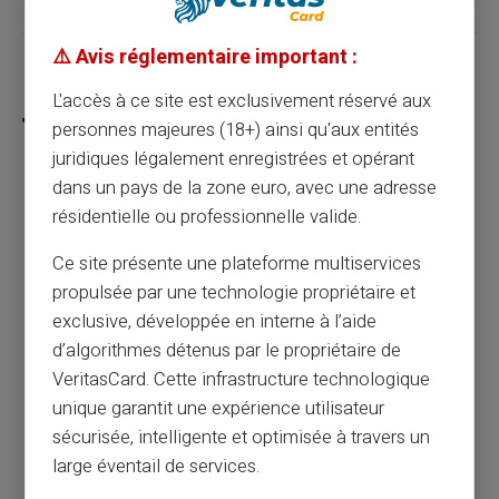
⚠️ Avis réglementaire important :
Partager cet article
L'accès à ce site est exclusivement réservé aux
personnes majeures (18+) ainsi qu'aux entités
juridiques légalement enregistrées et opérant
dans un pays de la zone euro, avec une adresse
Optimisez vos finances : comment éviter les
résidentielle ou professionnelle valide.
frais bancaires grâce à une carte prépayée
Ce site présente une plateforme multiservices
propulsée par une technologie propriétaire et
Article précédent
exclusive, développée en interne à l’aide
d’algorithmes détenus par le propriétaire de
VeritasCard. Cette infrastructure technologique
Optimisez la sécurité de vos paiements en
unique garantit une expérience utilisateur
ligne avec une carte prépayée
sécurisée, intelligente et optimisée à travers un
large éventail de services.
Article suivant