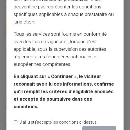
existe ?
peuvent ne pas représenter les conditions
Vous avez tapé cette recherche parce que votre banque vous
spécifiques applicables à chaque prestataire ou
facture 50 € par an pour une carte que vo...
juridiction.
Lire la suite
Tous les services sont fournis en conformité
avec les lois en vigueur et, lorsque c’est
applicable, sous la supervision des autorités
réglementaires financières nationales et
européennes compétentes.
En cliquant sur « Continuer », le visiteur
reconnaît avoir lu ces informations, confirme
qu’il remplit les critères d’éligibilité énoncés
et accepte de poursuivre dans ces
conditions.
27/07/2026
Veritas
Carte prépayée
J’ai lu et j’accepte les conditions ci-dessus.
Utilisation responsable du paiement mobile avec