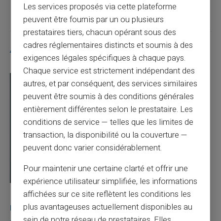
Les services proposés via cette plateforme
peuvent être fournis par un ou plusieurs
prestataires tiers, chacun opérant sous des
cadres réglementaires distincts et soumis à des
Articles similaires
exigences légales spécifiques à chaque pays.
Chaque service est strictement indépendant des
autres, et par conséquent, des services similaires
peuvent être soumis à des conditions générales
entièrement différentes selon le prestataire. Les
conditions de service — telles que les limites de
transaction, la disponibilité ou la couverture —
peuvent donc varier considérablement.
Pour maintenir une certaine clarté et offrir une
expérience utilisateur simplifiée, les informations
affichées sur ce site reflètent les conditions les
03/08/2026
Veritas
Carte prépayée
plus avantageuses actuellement disponibles au
Une carte bancaire gratuite sans compte, ça
sein de notre réseau de prestataires. Elles