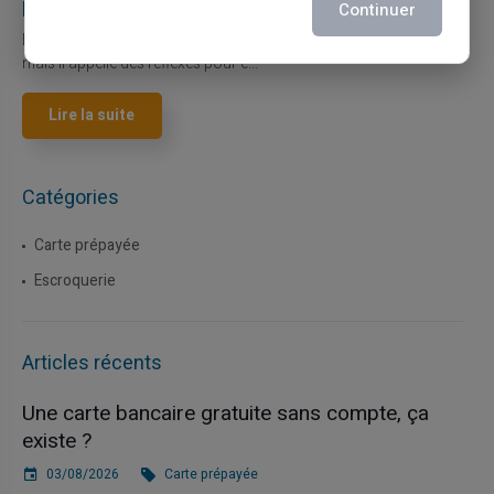
la carte Veritas
Continuer
Le paiement mobile s'est imposé dans les habitudes quotidiennes,
mais il appelle des réflexes pour é...
Lire la suite
Catégories
Carte prépayée
Escroquerie
Articles récents
Une carte bancaire gratuite sans compte, ça
existe ?
03/08/2026
Carte prépayée