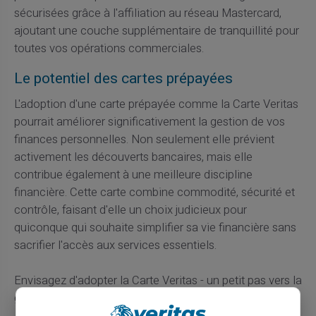
sécurisées grâce à l'affiliation au réseau Mastercard,
ajoutant une couche supplémentaire de tranquillité pour
toutes vos opérations commerciales.
Le potentiel des cartes prépayées
L'adoption d'une carte prépayée comme la Carte Veritas
pourrait améliorer significativement la gestion de vos
finances personnelles. Non seulement elle prévient
activement les découverts bancaires, mais elle
contribue également à une meilleure discipline
financière. Cette carte combine commodité, sécurité et
contrôle, faisant d'elle un choix judicieux pour
quiconque qui souhaite simplifier sa vie financière sans
sacrifier l'accès aux services essentiels.
Envisagez d'adopter la Carte Veritas - un petit pas vers la
grande autonomie financière !