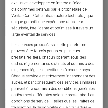
exclusive, développée en interne à l’aide
d’algorithmes détenus par le propriétaire de
VeritasCard. Cette infrastructure technologique
unique garantit une expérience utilisateur
Articles similaires
sécurisée, intelligente et optimisée à travers un
large éventail de services.
Les services proposés via cette plateforme
peuvent être fournis par un ou plusieurs
prestataires tiers, chacun opérant sous des
cadres réglementaires distincts et soumis à des
exigences légales spécifiques à chaque pays.
Chaque service est strictement indépendant des
autres, et par conséquent, des services similaires
peuvent être soumis à des conditions générales
entièrement différentes selon le prestataire. Les
10/08/2026
Veritas
Carte prépayée
conditions de service — telles que les limites de
Quelle est la différence entre un RIB et un IBAN
transaction, la disponibilité ou la couverture —