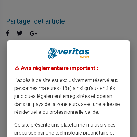
Partager cet article
Optimisez vos finances : comment éviter les
frais bancaires grâce à une carte prépayée
⚠️ Avis réglementaire important :
L'accès à ce site est exclusivement réservé aux
Article précédent
personnes majeures (18+) ainsi qu'aux entités
juridiques légalement enregistrées et opérant
dans un pays de la zone euro, avec une adresse
Optimisez la sécurité de vos paiements en
résidentielle ou professionnelle valide.
ligne avec une carte prépayée
Ce site présente une plateforme multiservices
propulsée par une technologie propriétaire et
Article suivant