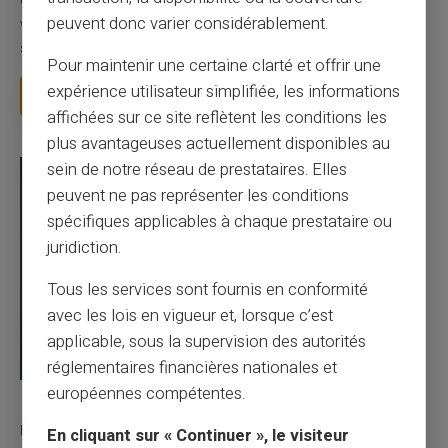
en France ?
peuvent donc varier considérablement.
Votre employeur vous demande votre RIB pour verser votre
salaire. La CAF vous demande votre IBAN pou...
Pour maintenir une certaine clarté et offrir une
expérience utilisateur simplifiée, les informations
Lire la suite
affichées sur ce site reflètent les conditions les
plus avantageuses actuellement disponibles au
sein de notre réseau de prestataires. Elles
peuvent ne pas représenter les conditions
spécifiques applicables à chaque prestataire ou
juridiction.
Tous les services sont fournis en conformité
avec les lois en vigueur et, lorsque c’est
applicable, sous la supervision des autorités
réglementaires financières nationales et
européennes compétentes.
03/08/2026
Veritas
Carte prépayée
Une carte bancaire gratuite sans compte, ça
En cliquant sur « Continuer », le visiteur