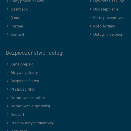
Karty podarunkowe
Dyskretne zakupy
Cashback
Udostępnianie
O nas
Karta prezentowa
Partner
Koło fortuny
Kontakt
Usługi i nowości
Bezpieczeństwo i usługi
Karta prepaid
Aktywacja karty
Bezpieczeństwo
Płatność NFC
Doładowanie online
Doładowanie gotówką
Neosurf
Przelew natychmiastowy