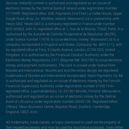
Services (Ireland) Limited is authorized and regulated as an issuer of
electronic money by the Central Bank of Ireland under registration number
C175999. Registered office: EML Payments,2nd Floor La Vallee House, Upper
Dargle Road, Bray, Co. Wicklow, Ireland. Moorwand Ltd in partnership with
Heuro SAS. Heuro SAS is a company registered in France under number
833165863, with its registered office at 1, Rue de la Bourse, 75002 Paris. It is
authorised by the Autorité de Contrôle Prudentiel et de Résolution (ACPR),
under licence number 17478, to issue electronic money. Moorwand Ltd is a
company incorporated in England and Wales (Company No. 8491211), with
its registered office at Fora, 3 Lloyds Avenue, London, EC3N 3DS, United
Kingdom. It is authorised by the Financial Conduct Authority under the
Electronic Money Regulations 2011 (Register Ref: 900709) to issue electronic
money and payment instruments. The card is issued under licence from
Mastercard International. Mastercard and the circles design are registered
trademarks of Mastercard International Incorporated. Narvi Payments Oy Ab
is authorized and regulated as an issuer of electronic money by the Finnish
Financial Supervisory Authority under registration number 3190214-6—
registered office: Lapinlahdenkatu 16, 00180 Helsinki, Finland. Monavate is
authorized and regulated as an issuer of electronic money by the Central
Bank of Lithuania under registration number LB002139. Registered office:
Officers' Mess Business Centre, Royston Road, Duxford, Cambridge,
England, CB22 4QH.
All trademarks, trade names, or logos mentioned or used are the property of
their respective owners and may be used for illustrative purposes. Every effort