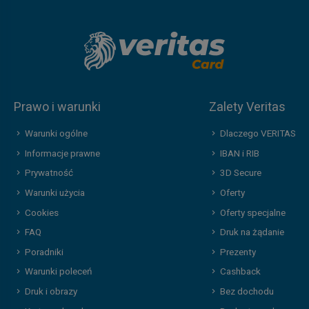
Prawo i warunki
Zalety Veritas
Warunki ogólne
Dlaczego VERITAS
Informacje prawne
IBAN i RIB
Prywatność
3D Secure
Warunki użycia
Oferty
Cookies
Oferty specjalne
FAQ
Druk na żądanie
Poradniki
Prezenty
Warunki poleceń
Cashback
Druk i obrazy
Bez dochodu