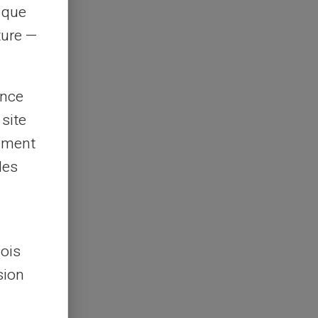
s que
rture —
ence
 site
lement
les
lois
sion