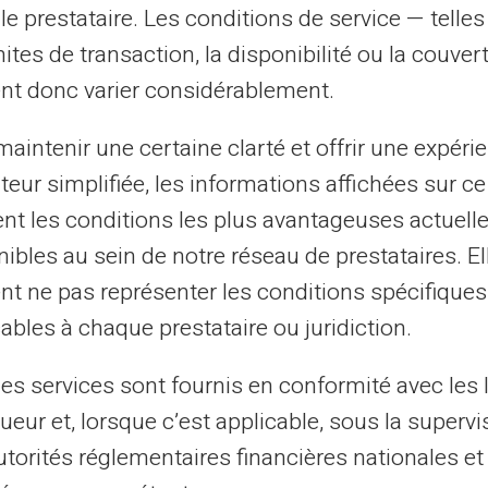
le prestataire. Les conditions de service — telle
es méthodes de paiement en
mites de transaction, la disponibilité ou la couve
nt donc varier considérablement.
autres options comme les cartes de crédit
aintenir une certaine clarté et offrir une expéri
ement numérique (e-wallets), il est clair que
ateur simplifiée, les informations affichées sur ce
illité d'esprit. Alors que les cartes de
tent les conditions les plus avantageuses actuel
de dettes importants en cas de fraude, les
ibles au sein de notre réseau de prestataires. El
t souvent un lien direct sur un compte
nt ne pas représenter les conditions spécifiques
quer.
ables à chaque prestataire ou juridiction.
grâce à la recharge spécifique de la carte
les services sont fournis en conformité avec les 
ueur et, lorsque c’est applicable, sous la supervi
ngagées pour les paiements en ligne
utorités réglementaires financières nationales et
 aux fraudes bancaires en ligne