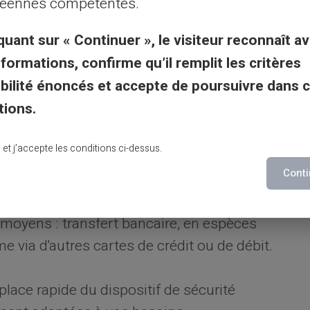
éennes compétentes.
quant sur « Continuer », le visiteur reconnaît av
me particulièrement adapté pour ceux qui
nformations, confirme qu’il remplit les critères
s finances personnelles.
gibilité énoncés et accepte de poursuivre dans 
iser votre carte Veritas pour
tions.
curisés ?
lu et j’accepte les conditions ci-dessus.
Conti
e processus est simple. Après acquisition
e site web, soit directement par téléphone. Le
 moyens : transfert bancaire, en espèces
 via d'autres cartes de crédit ou de débit.
lace rapide du dispositif de sécurité