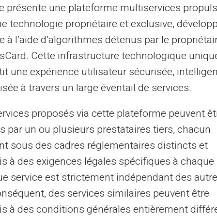
te présente une plateforme multiservices propul
e nombreux mécanismes de
sécurité.
La
ne technologie propriétaire et exclusive, dévelop
s de protection numérique. Chaque
e à l’aide d’algorithmes détenus par le propriétai
 par CVV, et des alertes instantanées
asCard. Cette infrastructure technologique uniqu
outes les opérations. Les utilisateurs
it une expérience utilisateur sécurisée, intelligen
n Mastercard contre les fraudes, renforçant
sée à travers un large éventail de services.
ervices proposés via cette plateforme peuvent êt
n cas de transactions frauduleuses
s par un ou plusieurs prestataires tiers, chacun
s lors des achats
nt sous des cadres réglementaires distincts et
n cas de perte ou de vol
s à des exigences légales spécifiques à chaque 
e service est strictement indépendant des autre
agement de Veritas dans la préservation de
onséquent, des services similaires peuvent être
s à des conditions générales entièrement différ