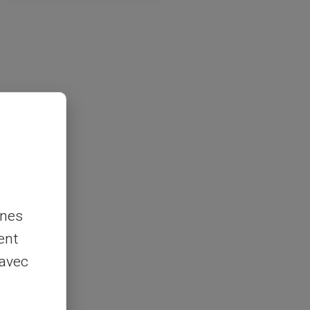
nnes
ent
 avec