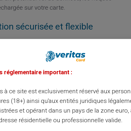
échargée sur votre carte.
tion sécurisée et flexible
ctionne sur le réseau de
Mastercard,
nt en ligne qu'en magasin. Accessible sans
idéale si l'accès aux services bancaires
iré. Cette carte combine facilité d'accès et
s réglementaire important :
 des dépenses et la possibilité de réaliser
ès à ce site est exclusivement réservé aux perso
res (18+) ainsi qu'aux entités juridiques légalem
omment la carte Veritas
istrées et opérant dans un pays de la zone euro,
resse résidentielle ou professionnelle valide.