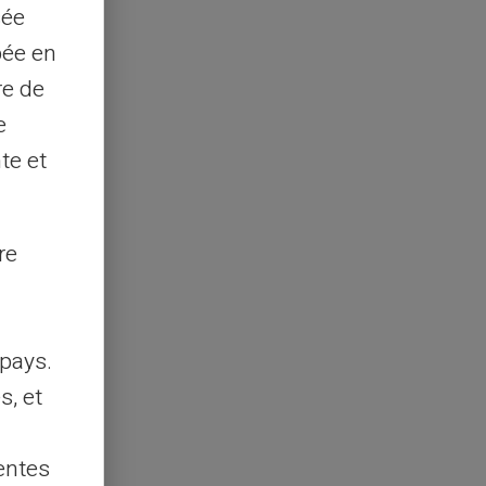
sée
pée en
re de
e
te et
re
pays.
s, et
entes