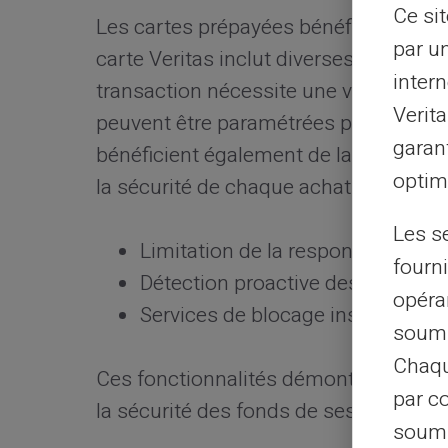
Ce si
Les cartes prépayées bénéficient d
par u
carte Veritas inclut diverses couche
intern
transaction nécessite une vérification
Verit
peuvent être paramétrées pour suivre t
garant
bénéficient également de la protectio
optimi
la sécurité de chaque achat réalisé.
Les s
Limitation de la responsabilité e
fourni
Détection proactive des anomalie
opéra
Services de blocage instantané e
soumi
Chaqu
Ces fonctionnalités démontrent l'eng
par c
la sécurité des fonds de ses clients.
soumi