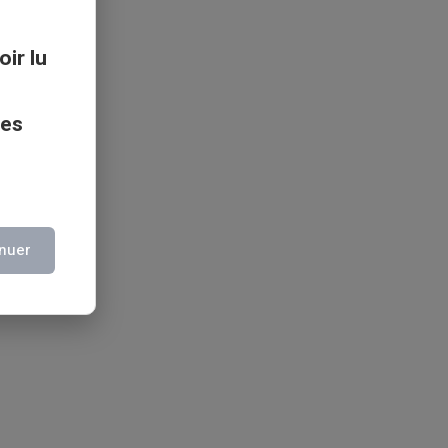
oir lu
ces
nuer