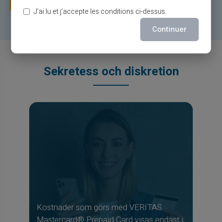
Öppna ditt konto
J’ai lu et j’accepte les conditions ci-dessus.
Continuer
Sekretess och diskretion
Kostnader som görs med VERITAS
Mastercard® Prepaid Card visas endast i