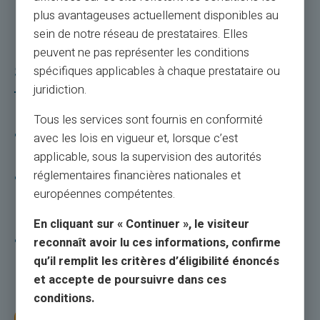
plus avantageuses actuellement disponibles au
sein de notre réseau de prestataires. Elles
peuvent ne pas représenter les conditions
Säkerhet
spécifiques applicables à chaque prestataire ou
juridiction.
Tous les services sont fournis en conformité
Stulna eller förlorade pengar går förlorade för
avec les lois en vigueur et, lorsque c’est
alltid.
applicable, sous la supervision des autorités
réglementaires financières nationales et
Med ett VERITAS Prepaid Mastercard® är dina
européennes compétentes.
pengar säkra: ditt kort blockeras så snart du
ringer för att rapportera stöld eller förlust.
En cliquant sur « Continuer », le visiteur
För att kunna använda VERITAS Mastercard®
reconnaît avoir lu ces informations, confirme
förbetalda kort måste du känna till den hemliga
qu’il remplit les critères d’éligibilité énoncés
koden.
et accepte de poursuivre dans ces
conditions.