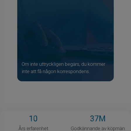
Om inte uttryckligen begärs, du kommer
inte att få någon korrespondens.
10
37
M
Års erfarenhet
Godkännande av köpmän