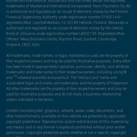
Mastercard International. Mastercard and the circles design are registered
trademarks of Mastercard International Incorporated. Narvi Payments Oy Ab
is authorized and regulated as an issuer of electronic money by the Finnish
Financial Supervisory Authority under registration number 3190214-6—
registered office: Lapinlahdenkatu 16, 00180 Helsinki, Finland. Monavate is
authorized and regulated as an issuer of electronic money by the Central
Bank of Lithuania under registration number LB002139. Registered office:
Officers' Mess Business Centre, Royston Road, Duxford, Cambridge,
England, CB22 4QH.
All trademarks, trade names, or logos mentioned or used are the property of
their respective owners and may be used for illustrative purposes. Every effort
has been made to appropriately capitalize, punctuate, identify, and attribute
trademarks and trade names to their respective owners, including using ®
and ™ wherever possible and practical. The “VeritasCard” name and
associated logos and marks are trademarks and the property of Klopercom.
All other trademarks are the property of their respective owners and may be
used for illustrative purposes and do not imply a business relationship
unless indicated in the terms.
Content (including text, graphics, artwork, audio, video, documents, and
other media formats) available on this website are protected by applicable
copyright protections. Reproduction and/or redistribution of this material by
any means and in any format is expressly prohibited without prior written
permission. Copyright protection exists whether or not a specific copyright