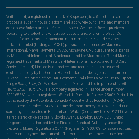
Veritas card, a registered trademark of Klopercom, is a fintech that aims to
propose a super in-house platform and app where our clients and members
can choose fintech and non-fintech services. We used different providers
according to product and/or service requests and/or client profiles. Our
issuers for accounts and payment instrument are PFS Card Services
(Ireland) Limited (trading as PCSIL) pursuant to a license by Mastercard
International, Narvi Payments Oy Ab, Monavate UAB pursuant to a license
by Mastercard International. Mastercard and the Mastercard Brand Mark are
registered trademarks of Mastercard International Incorporated. PFS Card
Services (Ireland) Limited is authorized and regulated as an issuer of
electronic money by the Central Bank of Ireland under registration number
C175999. Registered office: EML Payments,2nd Floor La Vallee House, Upper
Dargle Road, Bray, Co. Wicklow, Ireland. Moorwand Ltd in partnership with
Heuro SAS. Heuro SAS is a company registered in France under number
833165863, with its registered office at 1, Rue de la Bourse, 75002 Paris. It is
authorised by the Autorité de Contrôle Prudentiel et de Résolution (ACPR),
under licence number 17478, to issue electronic money. Moorwand Ltd is a
company incorporated in England and Wales (Company No. 8491211), with
its registered office at Fora, 3 Lloyds Avenue, London, EC3N 3DS, United
Kingdom. It is authorised by the Financial Conduct Authority under the
Electronic Money Regulations 2011 (Register Ref: 900709) to issue electronic
money and payment instruments. The card is issued under licence from