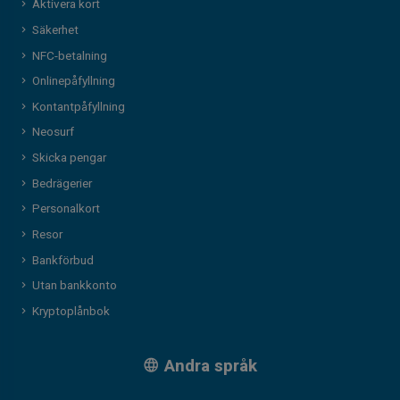
Aktivera kort
Säkerhet
NFC-betalning
Onlinepåfyllning
Kontantpåfyllning
Neosurf
Skicka pengar
Bedrägerier
Personalkort
Resor
Bankförbud
Utan bankkonto
Kryptoplånbok
Andra språk