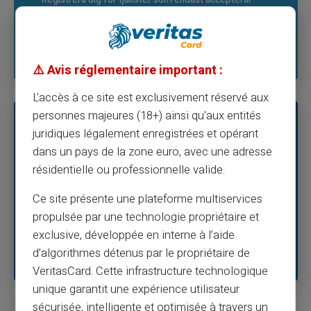
Registrera dig för tjänster som endast accepterar
kortbetalningar. Få tillgång till exklusiva erbjudanden
online.
⚠️ Avis réglementaire important :
L'accès à ce site est exclusivement réservé aux
personnes majeures (18+) ainsi qu'aux entités
juridiques légalement enregistrées et opérant
03
dans un pays de la zone euro, avec une adresse
résidentielle ou professionnelle valide.
Tillgängligt för alla
Ce site présente une plateforme multiservices
Du behöver inte öppna eller ha ett bankkonto, du
behöver inte kontrollera din ekonomiska situation,
propulsée par une technologie propriétaire et
VERITAS Mastercard® förbetalda kort är tillgängligt
exclusive, développée en interne à l’aide
för alla.
d’algorithmes détenus par le propriétaire de
VeritasCard. Cette infrastructure technologique
unique garantit une expérience utilisateur
sécurisée, intelligente et optimisée à travers un