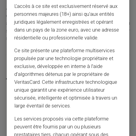
L'accès à ce site est exclusivement réservé aux
Avoir une carte prépayée comme Veritas représente
personnes majeures (18+) ainsi qu'aux entités
donc un choix intelligent pour ceux qui recherchent une
juridiques légalement enregistrées et opérant
alternative pratique aux circuits bancaires classiques, ou
dans un pays de la zone euro, avec une adresse
souhaitant simplement maximiser leur contrôle financier
résidentielle ou professionnelle valide.
sans complications ni exigences élevées.
Ce site présente une plateforme multiservices
propulsée par une technologie propriétaire et
Partager cet article
exclusive, développée en interne à l’aide
d’algorithmes détenus par le propriétaire de
VeritasCard. Cette infrastructure technologique
unique garantit une expérience utilisateur
sécurisée, intelligente et optimisée à travers un
Guide complet sur la carte prépayée pour
large éventail de services.
les paiements internationaux
Les services proposés via cette plateforme
peuvent être fournis par un ou plusieurs
Article précédent
prestataires tiers, chacun opérant sous des