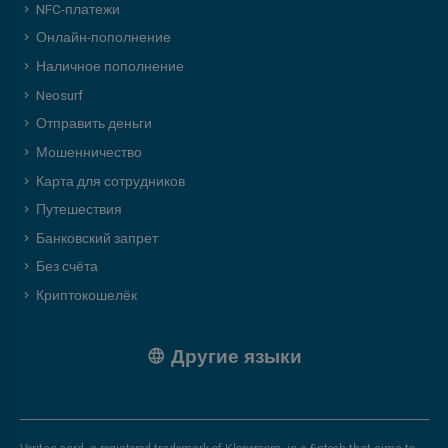
NFC-платежи
Онлайн-пополнение
Наличное пополнение
Neosurf
Отправить деньги
Мошенничество
Карта для сотрудников
Путешествия
Банковский запрет
Без счёта
Криптокошелёк
Другие языки