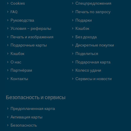
Cookies
Спецпредложения
FAQ
Печать по запросу
Руководства
Подарки
Условия – рефералы
Кэшбэк
Печать и изображения
Без дохода
Подарочные карты
Дискретные покупки
Кэшбэк
Поделиться
О нас
Подарочная карта
Партнёрам
Колесо удачи
Контакты
Сервисы и новости
Безопасность и сервисы
Предоплаченная карта
Активация карты
Безопасность