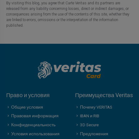
By visiting this blog, you agree that Carte Veritas and its partners are
released from any liability concerning losses, direct or indirect damages, or
consequences arising from the use of the contents of this site, whether they
are linked to errors, omissions or the interpretation of the information
published.
Право и условия
Преимущества Veritas
Общие условия
Почему VERITAS
Правовая информация
IBAN и RIB
Конфиденциальность
3D Secure
Условия использования
Предложения