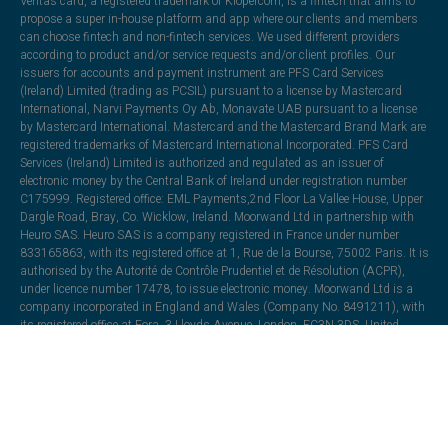
Veritas card, a registered trademark of Klopercom, is a fintech that aims to
propose a super in-house platform and app where our clients and members
can choose fintech and non-fintech services. We used different providers
according to product and/or service requests and/or client profiles. Our
issuers for accounts and payment instrument are PFS Card Services
(Ireland) Limited (trading as PCSIL) pursuant to a license by Mastercard
International, Narvi Payments Oy Ab, Monavate UAB pursuant to a license
by Mastercard International. Mastercard and the Mastercard Brand Mark are
registered trademarks of Mastercard International Incorporated. PFS Card
Services (Ireland) Limited is authorized and regulated as an issuer of
electronic money by the Central Bank of Ireland under registration number
C175999. Registered office: EML Payments,2nd Floor La Vallee House, Upper
Dargle Road, Bray, Co. Wicklow, Ireland. Moorwand Ltd in partnership with
Heuro SAS. Heuro SAS is a company registered in France under number
833165863, with its registered office at 1, Rue de la Bourse, 75002 Paris. It is
authorised by the Autorité de Contrôle Prudentiel et de Résolution (ACPR),
under licence number 17478, to issue electronic money. Moorwand Ltd is a
company incorporated in England and Wales (Company No. 8491211), with
its registered office at Fora, 3 Lloyds Avenue, London, EC3N 3DS, United
Kingdom. It is authorised by the Financial Conduct Authority under the
Electronic Money Regulations 2011 (Register Ref: 900709) to issue electronic
money and payment instruments. The card is issued under licence from
Mastercard International. Mastercard and the circles design are registered
trademarks of Mastercard International Incorporated. Narvi Payments Oy Ab
is authorized and regulated as an issuer of electronic money by the Finnish