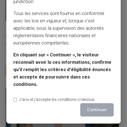
juridiction.
Tous les services sont fournis en conformité
avec les lois en vigueur et, lorsque c’est
applicable, sous la supervision des autorités
03/08/2026
Veritas
Carte prépayée
Une carte bancaire gratuite sans compte, ça
réglementaires financières nationales et
existe ?
européennes compétentes.
Vous avez tapé cette recherche parce que votre banque vous
En cliquant sur « Continuer », le visiteur
facture 50 € par an pour une carte que vo...
reconnaît avoir lu ces informations, confirme
qu’il remplit les critères d’éligibilité énoncés
Lire la suite
et accepte de poursuivre dans ces
conditions.
J’ai lu et j’accepte les conditions ci-dessus.
Continuer