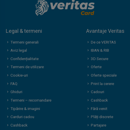
Legal & termeni
Avantaje Veritas
Termeni generali
De ce VERITAS
Aviz legal
IBAN & RIB
Confidențialitate
3D Secure
Termeni de utilizare
Oferte
Cookie-uri
Oferte speciale
FAQ
Print la cerere
Ghiduri
Cadouri
Termeni – recomandare
Cashback
Tipărire & imagini
Fără venit
Carduri cadou
Plăți discrete
Cashback
Partajare