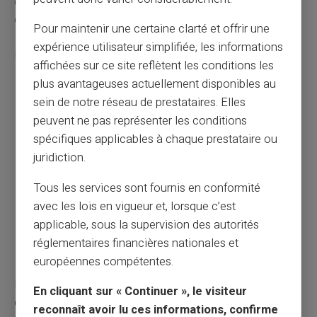
de maintenir un niveau de vigilance adapté aux
évolutions constantes.
Pour maintenir une certaine clarté et offrir une
expérience utilisateur simplifiée, les informations
Les mesures préventives essentielles incluent :
affichées sur ce site reflètent les conditions les
plus avantageuses actuellement disponibles au
Ne jamais divulguer d'informations sensibles par e-
sein de notre réseau de prestataires. Elles
mail ou téléphone
peuvent ne pas représenter les conditions
Vérifier systématiquement les bénéficiaires et RIB
spécifiques applicables à chaque prestataire ou
avant tout virement
juridiction.
Utiliser des solutions d'authentification forte
proposées par votre banque
Tous les services sont fournis en conformité
Signaler immédiatement tout message suspect
avec les lois en vigueur et, lorsque c’est
aux organismes dédiés
applicable, sous la supervision des autorités
Mettre en place des contrôles internes pour les
réglementaires financières nationales et
entreprises
européennes compétentes.
La vérification systématique constitue votre meilleure
En cliquant sur « Continuer », le visiteur
défense. Face à toute demande inhabituelle, prenez le
reconnaît avoir lu ces informations, confirme