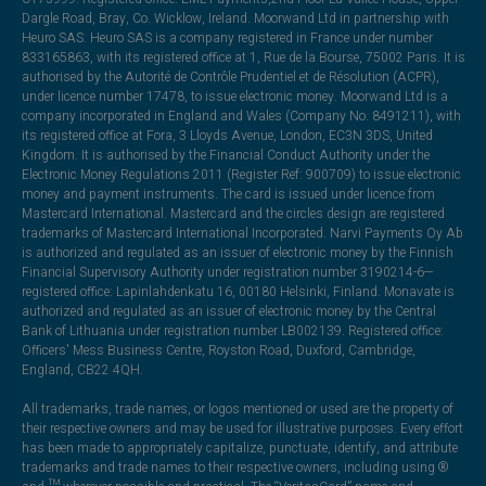
Dargle Road, Bray, Co. Wicklow, Ireland. Moorwand Ltd in partnership with
Heuro SAS. Heuro SAS is a company registered in France under number
833165863, with its registered office at 1, Rue de la Bourse, 75002 Paris. It is
authorised by the Autorité de Contrôle Prudentiel et de Résolution (ACPR),
under licence number 17478, to issue electronic money. Moorwand Ltd is a
company incorporated in England and Wales (Company No. 8491211), with
its registered office at Fora, 3 Lloyds Avenue, London, EC3N 3DS, United
Kingdom. It is authorised by the Financial Conduct Authority under the
Electronic Money Regulations 2011 (Register Ref: 900709) to issue electronic
money and payment instruments. The card is issued under licence from
Mastercard International. Mastercard and the circles design are registered
trademarks of Mastercard International Incorporated. Narvi Payments Oy Ab
is authorized and regulated as an issuer of electronic money by the Finnish
Financial Supervisory Authority under registration number 3190214-6—
registered office: Lapinlahdenkatu 16, 00180 Helsinki, Finland. Monavate is
authorized and regulated as an issuer of electronic money by the Central
Bank of Lithuania under registration number LB002139. Registered office:
Officers' Mess Business Centre, Royston Road, Duxford, Cambridge,
England, CB22 4QH.
All trademarks, trade names, or logos mentioned or used are the property of
their respective owners and may be used for illustrative purposes. Every effort
has been made to appropriately capitalize, punctuate, identify, and attribute
trademarks and trade names to their respective owners, including using ®