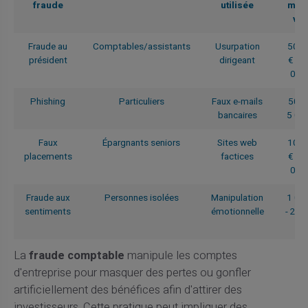
fraude
utilisée
moy
vis
Fraude au
Comptables/assistants
Usurpation
50 0
président
dirigeant
€ - 
000
Phishing
Particuliers
Faux e-mails
500 
bancaires
5 00
Faux
Épargnants seniors
Sites web
10 0
placements
factices
€ - 
000
Fraude aux
Personnes isolées
Manipulation
1 00
sentiments
émotionnelle
- 20 
€
La
fraude comptable
manipule les comptes
d'entreprise pour masquer des pertes ou gonfler
artificiellement des bénéfices afin d'attirer des
investisseurs. Cette pratique peut impliquer des