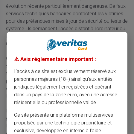
évolution récente particulièrement dangereuse. De faux
services techniques bancaires contactent les victimes
pour des prétendues mises à jour de sécurité ou tests de
système. Ils demandent l'accès distant à l'ordinateur ou
la réalisation d'un virement de test pour valider les
modifications.
Cette technique exploite la complexité croissante des
⚠️ Avis réglementaire important :
systèmes bancaires numériques et la méconnaissance
L'accès à ce site est exclusivement réservé aux
technique de nombreux utilisateurs. Les escrocs
personnes majeures (18+) ainsi qu'aux entités
peuvent ainsi accéder directement à l'espace de banque
juridiques légalement enregistrées et opérant
en ligne de la victime et réaliser des opérations
dans un pays de la zone euro, avec une adresse
frauduleuses en temps réel.
résidentielle ou professionnelle valide.
L'évolution constante des technologies de paiement
Ce site présente une plateforme multiservices
génère de nouvelles vulnérabilités exploitées par les
propulsée par une technologie propriétaire et
fraudeurs. Les cartes sans contact, paiements mobiles
exclusive, développée en interne à l’aide
et portefeuilles électroniques offrent de nouvelles