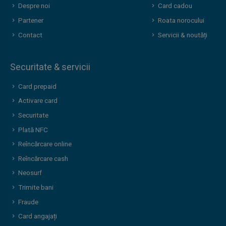
Despre noi
Card cadou
Partener
Roata norocului
Contact
Servicii & noutăți
Securitate & servicii
Card prepaid
Activare card
Securitate
Plată NFC
Reîncărcare online
Reîncărcare cash
Neosurf
Trimite bani
Fraude
Card angajați