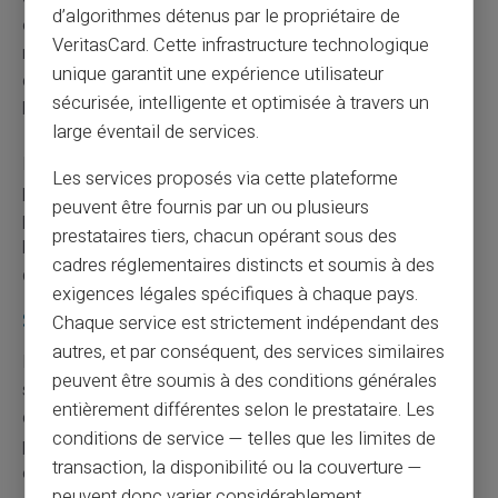
d’algorithmes détenus par le propriétaire de
opportunités d'interception et de détournement. Les
VeritasCard. Cette infrastructure technologique
réseaux Wi-Fi publics non sécurisés constituent des
unique garantit une expérience utilisateur
cibles privilégiées pour l'interception de données
sécurisée, intelligente et optimisée à travers un
bancaires.
large éventail de services.
Retenez que votre banque ne vous contactera jamais
Les services proposés via cette plateforme
pour faire un test technique ni un test de virement. Ces
peuvent être fournis par un ou plusieurs
procédures n'existent pas dans le fonctionnement
prestataires tiers, chacun opérant sous des
bancaire normal et constituent toujours des tentatives
cadres réglementaires distincts et soumis à des
de fraude.
exigences légales spécifiques à chaque pays.
Stratégies de protection et bonnes pratiques
Chaque service est strictement indépendant des
autres, et par conséquent, des services similaires
La
protection contre les fraudes bancaires
repose
peuvent être soumis à des conditions générales
sur plusieurs piliers fondamentaux. La sensibilisation
entièrement différentes selon le prestataire. Les
constitue la clé principale pour éviter les pièges tendus
conditions de service — telles que les limites de
par les escrocs. Une formation régulière des particuliers
transaction, la disponibilité ou la couverture —
et professionnels sur les nouvelles techniques permet
peuvent donc varier considérablement.