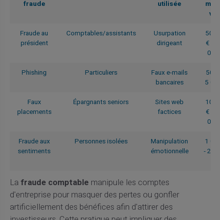
fraude
utilisée
moy
vis
Fraude au
Comptables/assistants
Usurpation
50 0
président
dirigeant
€ - 
000
Phishing
Particuliers
Faux e-mails
500 
bancaires
5 00
Faux
Épargnants seniors
Sites web
10 0
placements
factices
€ - 
000
Fraude aux
Personnes isolées
Manipulation
1 00
sentiments
émotionnelle
- 20 
€
La
fraude comptable
manipule les comptes
d'entreprise pour masquer des pertes ou gonfler
artificiellement des bénéfices afin d'attirer des
investisseurs. Cette pratique peut impliquer des