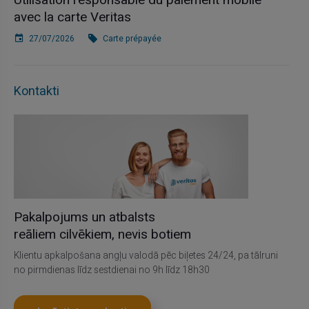
Utilisation responsable du paiement mobile
avec la carte Veritas
27/07/2026
Carte prépayée
Kontakti
Pakalpojums un atbalsts
reāliem cilvēkiem, nevis botiem
Klientu apkalpošana angļu valodā pēc biļetes 24/24, pa tālruni
no pirmdienas līdz sestdienai no 9h līdz 18h30