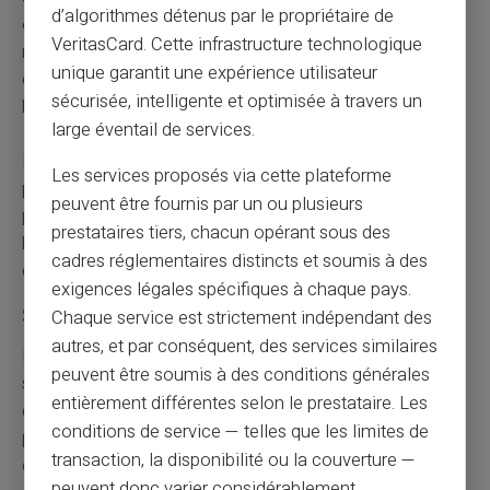
d’algorithmes détenus par le propriétaire de
opportunités d'interception et de détournement. Les
VeritasCard. Cette infrastructure technologique
réseaux Wi-Fi publics non sécurisés constituent des
unique garantit une expérience utilisateur
cibles privilégiées pour l'interception de données
sécurisée, intelligente et optimisée à travers un
bancaires.
large éventail de services.
Retenez que votre banque ne vous contactera jamais
Les services proposés via cette plateforme
pour faire un test technique ni un test de virement. Ces
peuvent être fournis par un ou plusieurs
procédures n'existent pas dans le fonctionnement
prestataires tiers, chacun opérant sous des
bancaire normal et constituent toujours des tentatives
cadres réglementaires distincts et soumis à des
de fraude.
exigences légales spécifiques à chaque pays.
Stratégies de protection et bonnes pratiques
Chaque service est strictement indépendant des
autres, et par conséquent, des services similaires
La
protection contre les fraudes bancaires
repose
peuvent être soumis à des conditions générales
sur plusieurs piliers fondamentaux. La sensibilisation
entièrement différentes selon le prestataire. Les
constitue la clé principale pour éviter les pièges tendus
conditions de service — telles que les limites de
par les escrocs. Une formation régulière des particuliers
transaction, la disponibilité ou la couverture —
et professionnels sur les nouvelles techniques permet
peuvent donc varier considérablement.