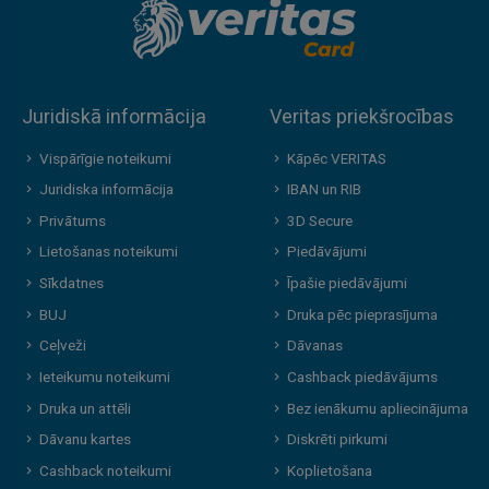
Juridiskā informācija
Veritas priekšrocības
Vispārīgie noteikumi
Kāpēc VERITAS
Juridiska informācija
IBAN un RIB
Privātums
3D Secure
Lietošanas noteikumi
Piedāvājumi
Sīkdatnes
Īpašie piedāvājumi
BUJ
Druka pēc pieprasījuma
Ceļveži
Dāvanas
Ieteikumu noteikumi
Cashback piedāvājums
Druka un attēli
Bez ienākumu apliecinājuma
Dāvanu kartes
Diskrēti pirkumi
Cashback noteikumi
Koplietošana