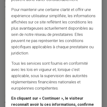
de maintenir un niveau de vigilance adapté aux
évolutions constantes.
Pour maintenir une certaine clarté et offrir une
expérience utilisateur simplifiée, les informations
Les mesures préventives essentielles incluent :
affichées sur ce site reflètent les conditions les
plus avantageuses actuellement disponibles au
Ne jamais divulguer d'informations sensibles par e-
sein de notre réseau de prestataires. Elles
mail ou téléphone
peuvent ne pas représenter les conditions
Vérifier systématiquement les bénéficiaires et RIB
spécifiques applicables à chaque prestataire ou
avant tout virement
juridiction.
Utiliser des solutions d'authentification forte
proposées par votre banque
Tous les services sont fournis en conformité
Signaler immédiatement tout message suspect
avec les lois en vigueur et, lorsque c’est
aux organismes dédiés
applicable, sous la supervision des autorités
Mettre en place des contrôles internes pour les
réglementaires financières nationales et
entreprises
européennes compétentes.
La vérification systématique constitue votre meilleure
En cliquant sur « Continuer », le visiteur
défense. Face à toute demande inhabituelle, prenez le
reconnaît avoir lu ces informations, confirme