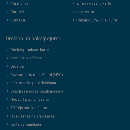
Par mums
Zīmola dāvanu karte
Partneri
Laimes rats
Kontakti
Pakalpojumi un jaunumi
Drošība un pakalpojumi
Priekšapmaksas karte
Karte aktivizēšana
Drošība
Bezkontakta maksājumi (NFC)
Elektroniska papildināšana
Skaidras naudas papildināšana
Neosurf papildināšana
Tūlītējs pārskaitījums
Izvairīšanās no krāpšanas
Karte darbiniekiem