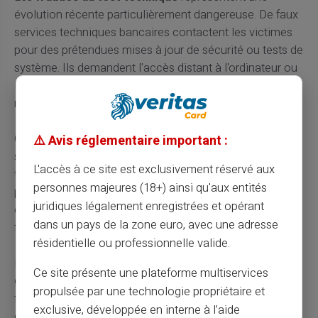
évolution récente particulièrement dangereuse. De faux
services techniques bancaires contactent les victimes
pour des prétendues mises à jour de sécurité ou tests de
système. Ils demandent l'accès distant à l'ordinateur ou
la réalisation d'un virement de test pour valider les
modifications.
Cette technique exploite la complexité croissante des
⚠️ Avis réglementaire important :
systèmes bancaires numériques et la méconnaissance
L'accès à ce site est exclusivement réservé aux
technique de nombreux utilisateurs. Les escrocs
personnes majeures (18+) ainsi qu'aux entités
peuvent ainsi accéder directement à l'espace de banque
juridiques légalement enregistrées et opérant
en ligne de la victime et réaliser des opérations
dans un pays de la zone euro, avec une adresse
frauduleuses en temps réel.
résidentielle ou professionnelle valide.
L'évolution constante des technologies de paiement
Ce site présente une plateforme multiservices
génère de nouvelles vulnérabilités exploitées par les
propulsée par une technologie propriétaire et
fraudeurs. Les cartes sans contact, paiements mobiles
exclusive, développée en interne à l’aide
et portefeuilles électroniques offrent de nouvelles