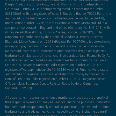
Dargle Road, Bray, Co. Wicklow, Ireland. Moorwand Ltd in partnership with
Heuro SAS. Heuro SAS is a company registered in France under number
833165863, with its registered office at 1, Rue de la Bourse, 75002 Paris. It is
authorised by the Autorité de Contrôle Prudentiel et de Résolution (ACPR),
under licence number 17478, to issue electronic money. Moorwand Ltd is a
company incorporated in England and Wales (Company No. 8491211), with
its registered office at Fora, 3 Lloyds Avenue, London, EC3N 3DS, United
Kingdom. It is authorised by the Financial Conduct Authority under the
Electronic Money Regulations 2011 (Register Ref: 900709) to issue electronic
money and payment instruments. The card is issued under licence from
Mastercard International. Mastercard and the circles design are registered
trademarks of Mastercard International Incorporated. Narvi Payments Oy Ab
is authorized and regulated as an issuer of electronic money by the Finnish
Financial Supervisory Authority under registration number 3190214-6—
registered office: Lapinlahdenkatu 16, 00180 Helsinki, Finland. Monavate is
authorized and regulated as an issuer of electronic money by the Central
Bank of Lithuania under registration number LB002139. Registered office:
Officers' Mess Business Centre, Royston Road, Duxford, Cambridge,
England, CB22 4QH.
All trademarks, trade names, or logos mentioned or used are the property of
their respective owners and may be used for illustrative purposes. Every effort
has been made to appropriately capitalize, punctuate, identify, and attribute
trademarks and trade names to their respective owners, including using ®