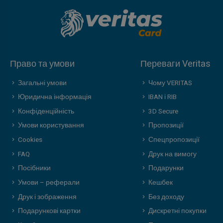
Право та умови
Переваги Veritas
Загальні умови
Чому VERITAS
Юридична інформація
IBAN і RIB
Конфіденційність
3D Secure
Умови користування
Пропозиції
Cookies
Спецпропозиції
FAQ
Друк на вимогу
Посібники
Подарунки
Умови – реферали
Кешбек
Друк і зображення
Без доходу
Подарункові картки
Дискретні покупки