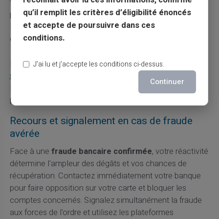
reconnaît avoir lu ces informations, confirme
temps de contacter directement l'organisme concerné
qu’il remplit les critères d’éligibilité énoncés
par ses canaux officiels habituels. L'urgence artificielle
et accepte de poursuivre dans ces
impose par les fraudeurs vise précisément à vous
conditions.
empêcher de vérifier leurs affirmations.
Pour renforcer votre sécurité financière, explorez
les
J’ai lu et j’accepte les conditions ci-dessus.
solutions de protection et sécurité
disponibles ou
Continuer
informez-vous sur
les mesures contre les escroqueries
pour mieux comprendre les mécanismes de fraude.
Recours et signalement en cas de fraude
avérée
Face à une
fraude bancaire confirmée
, votre réactivité
détermine l'ampleur des dégâts et vos chances de
récupération. Contactez immédiatement votre banque
pour faire opposition sur votre carte et bloquer les
comptes concernés. Signalez simultanément la fraude
aux forces de l'ordre et utilisez les plateformes