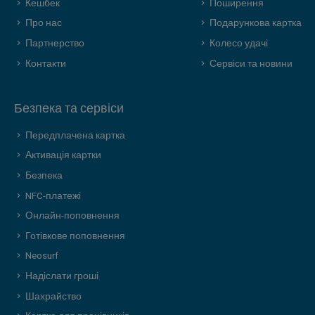
Кешбек
Поширення
Про нас
Подарункова картка
Партнерство
Колесо удачі
Контакти
Сервіси та новини
Безпека та сервіси
Передплачена картка
Активація картки
Безпека
NFC-платежі
Онлайн-поповнення
Готівкове поповнення
Neosurf
Надіслати гроші
Шахрайство