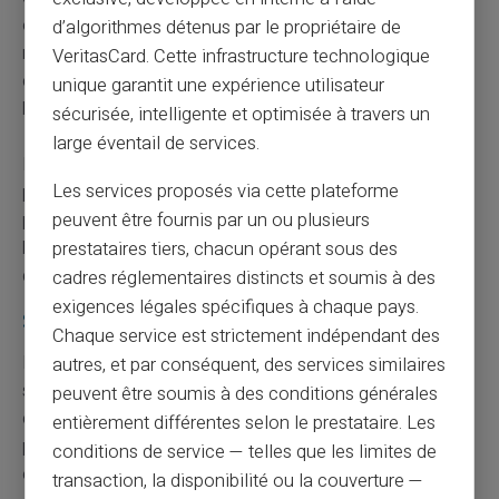
opportunités d'interception et de détournement. Les
d’algorithmes détenus par le propriétaire de
réseaux Wi-Fi publics non sécurisés constituent des
VeritasCard. Cette infrastructure technologique
cibles privilégiées pour l'interception de données
unique garantit une expérience utilisateur
bancaires.
sécurisée, intelligente et optimisée à travers un
large éventail de services.
Retenez que votre banque ne vous contactera jamais
Les services proposés via cette plateforme
pour faire un test technique ni un test de virement. Ces
peuvent être fournis par un ou plusieurs
procédures n'existent pas dans le fonctionnement
bancaire normal et constituent toujours des tentatives
prestataires tiers, chacun opérant sous des
de fraude.
cadres réglementaires distincts et soumis à des
exigences légales spécifiques à chaque pays.
Stratégies de protection et bonnes pratiques
Chaque service est strictement indépendant des
La
protection contre les fraudes bancaires
repose
autres, et par conséquent, des services similaires
sur plusieurs piliers fondamentaux. La sensibilisation
peuvent être soumis à des conditions générales
constitue la clé principale pour éviter les pièges tendus
entièrement différentes selon le prestataire. Les
par les escrocs. Une formation régulière des particuliers
conditions de service — telles que les limites de
et professionnels sur les nouvelles techniques permet
transaction, la disponibilité ou la couverture —