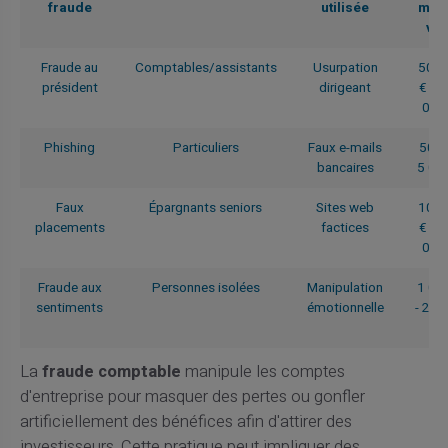
fraude
utilisée
moy
vis
Fraude au
Comptables/assistants
Usurpation
50 0
président
dirigeant
€ - 
000
Phishing
Particuliers
Faux e-mails
500 
bancaires
5 00
Faux
Épargnants seniors
Sites web
10 0
placements
factices
€ - 
000
Fraude aux
Personnes isolées
Manipulation
1 00
sentiments
émotionnelle
- 20 
€
La
fraude comptable
manipule les comptes
d'entreprise pour masquer des pertes ou gonfler
artificiellement des bénéfices afin d'attirer des
investisseurs. Cette pratique peut impliquer des