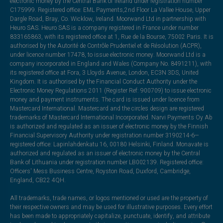
electronic money by the Central Bank of Ireland under registration number
C175999. Registered office: EML Payments,2nd Floor La Vallee House, Upper
Dargle Road, Bray, Co. Wicklow, Ireland. Moorwand Ltd in partnership with
Heuro SAS. Heuro SAS is a company registered in France under number
833165863, with its registered office at 1, Rue de la Bourse, 75002 Paris. It is
authorised by the Autorité de Contrôle Prudentiel et de Résolution (ACPR),
under licence number 17478, to issue electronic money. Moorwand Ltd is a
company incorporated in England and Wales (Company No. 8491211), with
its registered office at Fora, 3 Lloyds Avenue, London, EC3N 3DS, United
Kingdom. It is authorised by the Financial Conduct Authority under the
Electronic Money Regulations 2011 (Register Ref: 900709) to issue electronic
money and payment instruments. The card is issued under licence from
Mastercard International. Mastercard and the circles design are registered
trademarks of Mastercard International Incorporated. Narvi Payments Oy Ab
is authorized and regulated as an issuer of electronic money by the Finnish
Financial Supervisory Authority under registration number 3190214-6—
registered office: Lapinlahdenkatu 16, 00180 Helsinki, Finland. Monavate is
authorized and regulated as an issuer of electronic money by the Central
Bank of Lithuania under registration number LB002139. Registered office:
Officers' Mess Business Centre, Royston Road, Duxford, Cambridge,
England, CB22 4QH.
All trademarks, trade names, or logos mentioned or used are the property of
their respective owners and may be used for illustrative purposes. Every effort
has been made to appropriately capitalize, punctuate, identify, and attribute