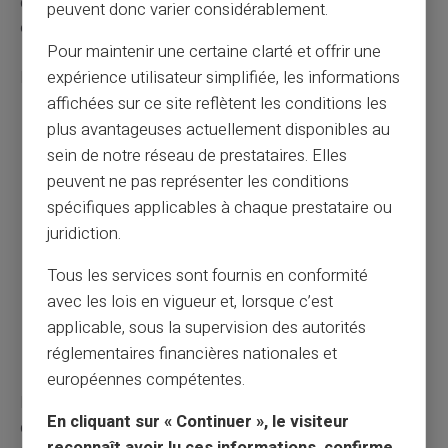
de maintenir un niveau de vigilance adapté aux
peuvent donc varier considérablement.
évolutions constantes.
Pour maintenir une certaine clarté et offrir une
expérience utilisateur simplifiée, les informations
Les mesures préventives essentielles incluent :
affichées sur ce site reflètent les conditions les
Ne jamais divulguer d'informations sensibles par e-
plus avantageuses actuellement disponibles au
mail ou téléphone
sein de notre réseau de prestataires. Elles
Vérifier systématiquement les bénéficiaires et RIB
peuvent ne pas représenter les conditions
avant tout virement
spécifiques applicables à chaque prestataire ou
Utiliser des solutions d'authentification forte
juridiction.
proposées par votre banque
Tous les services sont fournis en conformité
Signaler immédiatement tout message suspect
avec les lois en vigueur et, lorsque c’est
aux organismes dédiés
applicable, sous la supervision des autorités
Mettre en place des contrôles internes pour les
entreprises
réglementaires financières nationales et
européennes compétentes.
La vérification systématique constitue votre meilleure
En cliquant sur « Continuer », le visiteur
défense. Face à toute demande inhabituelle, prenez le