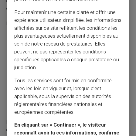
de maintenir un niveau de vigilance adapté aux
évolutions constantes.
Pour maintenir une certaine clarté et offrir une
expérience utilisateur simplifiée, les informations
Les mesures préventives essentielles incluent :
affichées sur ce site reflètent les conditions les
plus avantageuses actuellement disponibles au
Ne jamais divulguer d'informations sensibles par e-
sein de notre réseau de prestataires. Elles
mail ou téléphone
peuvent ne pas représenter les conditions
Vérifier systématiquement les bénéficiaires et RIB
spécifiques applicables à chaque prestataire ou
avant tout virement
juridiction.
Utiliser des solutions d'authentification forte
proposées par votre banque
Tous les services sont fournis en conformité
Signaler immédiatement tout message suspect
avec les lois en vigueur et, lorsque c’est
aux organismes dédiés
applicable, sous la supervision des autorités
Mettre en place des contrôles internes pour les
réglementaires financières nationales et
entreprises
européennes compétentes.
La vérification systématique constitue votre meilleure
En cliquant sur « Continuer », le visiteur
défense. Face à toute demande inhabituelle, prenez le
reconnaît avoir lu ces informations, confirme