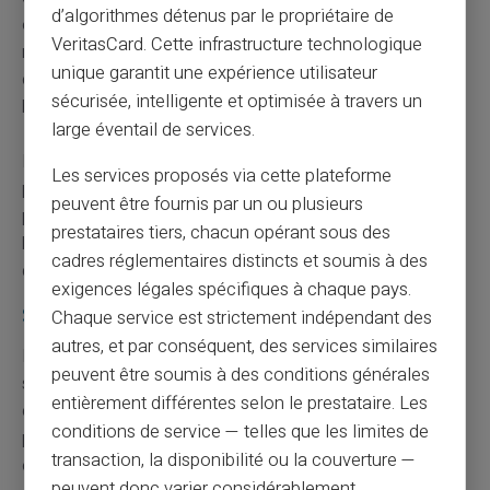
d’algorithmes détenus par le propriétaire de
opportunités d'interception et de détournement. Les
VeritasCard. Cette infrastructure technologique
réseaux Wi-Fi publics non sécurisés constituent des
unique garantit une expérience utilisateur
cibles privilégiées pour l'interception de données
sécurisée, intelligente et optimisée à travers un
bancaires.
large éventail de services.
Retenez que votre banque ne vous contactera jamais
Les services proposés via cette plateforme
pour faire un test technique ni un test de virement. Ces
peuvent être fournis par un ou plusieurs
procédures n'existent pas dans le fonctionnement
prestataires tiers, chacun opérant sous des
bancaire normal et constituent toujours des tentatives
cadres réglementaires distincts et soumis à des
de fraude.
exigences légales spécifiques à chaque pays.
Stratégies de protection et bonnes pratiques
Chaque service est strictement indépendant des
autres, et par conséquent, des services similaires
La
protection contre les fraudes bancaires
repose
peuvent être soumis à des conditions générales
sur plusieurs piliers fondamentaux. La sensibilisation
entièrement différentes selon le prestataire. Les
constitue la clé principale pour éviter les pièges tendus
conditions de service — telles que les limites de
par les escrocs. Une formation régulière des particuliers
transaction, la disponibilité ou la couverture —
et professionnels sur les nouvelles techniques permet
peuvent donc varier considérablement.