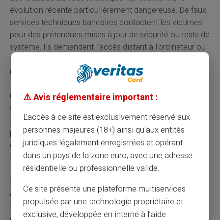
évolution récente particulièrement dangereuse. De faux
services techniques bancaires contactent les victimes
pour des prétendues mises à jour de sécurité ou tests de
système. Ils demandent l'accès distant à l'ordinateur ou
la réalisation d'un virement de test pour valider les
modifications.
Cette technique exploite la complexité croissante des
⚠️ Avis réglementaire important :
systèmes bancaires numériques et la méconnaissance
L'accès à ce site est exclusivement réservé aux
technique de nombreux utilisateurs. Les escrocs
personnes majeures (18+) ainsi qu'aux entités
peuvent ainsi accéder directement à l'espace de banque
juridiques légalement enregistrées et opérant
en ligne de la victime et réaliser des opérations
dans un pays de la zone euro, avec une adresse
frauduleuses en temps réel.
résidentielle ou professionnelle valide.
L'évolution constante des technologies de paiement
Ce site présente une plateforme multiservices
génère de nouvelles vulnérabilités exploitées par les
propulsée par une technologie propriétaire et
fraudeurs. Les cartes sans contact, paiements mobiles
exclusive, développée en interne à l’aide
et portefeuilles électroniques offrent de nouvelles