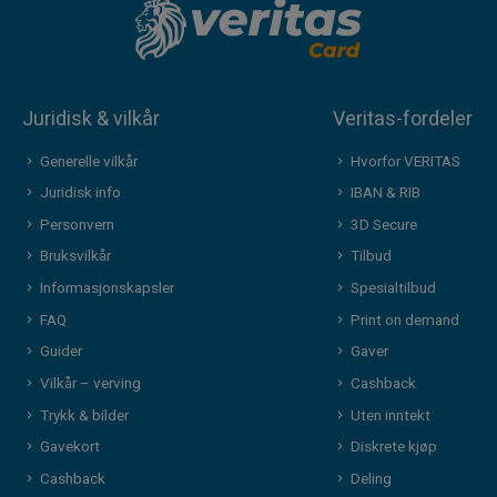
Juridisk & vilkår
Veritas-fordeler
Generelle vilkår
Hvorfor VERITAS
Juridisk info
IBAN & RIB
Personvern
3D Secure
Bruksvilkår
Tilbud
Informasjonskapsler
Spesialtilbud
FAQ
Print on demand
Guider
Gaver
Vilkår – verving
Cashback
Trykk & bilder
Uten inntekt
Gavekort
Diskrete kjøp
Cashback
Deling