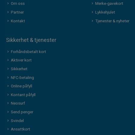
Om oss
Merke-gavekort
Partner
Lykkehjulet
Kontakt
Tjenester & nyheter
Sikkerhet & tjenester
Forhåndsbetalt kort
Aktiver kort
Sikkerhet
NFC-betaling
Online påfyll
Kontant påfyll
Neosurf
Send penger
Svindel
Ansattkort