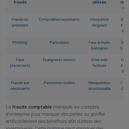
fraude
utilisée
moy
vis
Fraude au
Comptables/assistants
Usurpation
50 0
président
dirigeant
€ - 
000
Phishing
Particuliers
Faux e-mails
500 
bancaires
5 00
Faux
Épargnants seniors
Sites web
10 0
placements
factices
€ - 
000
Fraude aux
Personnes isolées
Manipulation
1 00
sentiments
émotionnelle
- 20 
€
La
fraude comptable
manipule les comptes
d'entreprise pour masquer des pertes ou gonfler
artificiellement des bénéfices afin d'attirer des
investisseurs. Cette pratique peut impliquer des