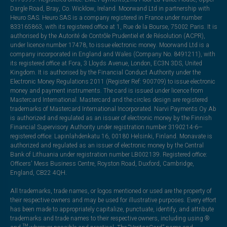
Dargle Road, Bray, Co. Wicklow, Ireland. Moorwand Ltd in partnership with
Heuro SAS. Heuro SAS is a company registered in France under number
833165863, with its registered office at 1, Rue de la Bourse, 75002 Paris. It is
authorised by the Autorité de Contrôle Prudentiel et de Résolution (ACPR),
under licence number 17478, to issue electronic money. Moorwand Ltd is a
company incorporated in England and Wales (Company No. 8491211), with
its registered office at Fora, 3 Lloyds Avenue, London, EC3N 3DS, United
Kingdom. It is authorised by the Financial Conduct Authority under the
Electronic Money Regulations 2011 (Register Ref: 900709) to issue electronic
money and payment instruments. The card is issued under licence from
Mastercard International. Mastercard and the circles design are registered
trademarks of Mastercard International Incorporated. Narvi Payments Oy Ab
is authorized and regulated as an issuer of electronic money by the Finnish
Financial Supervisory Authority under registration number 3190214-6—
registered office: Lapinlahdenkatu 16, 00180 Helsinki, Finland. Monavate is
authorized and regulated as an issuer of electronic money by the Central
Bank of Lithuania under registration number LB002139. Registered office:
Officers' Mess Business Centre, Royston Road, Duxford, Cambridge,
England, CB22 4QH.
All trademarks, trade names, or logos mentioned or used are the property of
their respective owners and may be used for illustrative purposes. Every effort
has been made to appropriately capitalize, punctuate, identify, and attribute
trademarks and trade names to their respective owners, including using ®