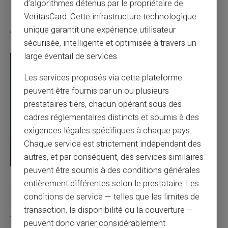
d’algorithmes détenus par le propriétaire de
VeritasCard. Cette infrastructure technologique
Articles similaires
unique garantit une expérience utilisateur
sécurisée, intelligente et optimisée à travers un
large éventail de services.
Les services proposés via cette plateforme
peuvent être fournis par un ou plusieurs
prestataires tiers, chacun opérant sous des
cadres réglementaires distincts et soumis à des
exigences légales spécifiques à chaque pays.
Chaque service est strictement indépendant des
autres, et par conséquent, des services similaires
peuvent être soumis à des conditions générales
03/08/2026
Veritas
Carte prépayée
entièrement différentes selon le prestataire. Les
Une carte bancaire gratuite sans compte, ça
conditions de service — telles que les limites de
existe ?
transaction, la disponibilité ou la couverture —
Vous avez tapé cette recherche parce que votre banque vous
peuvent donc varier considérablement.