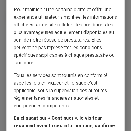
facture 50 € par an pour une carte que vo...
Pour maintenir une certaine clarté et offrir une
Lire la suite
expérience utilisateur simplifiée, les informations
affichées sur ce site reflètent les conditions les
plus avantageuses actuellement disponibles au
sein de notre réseau de prestataires. Elles
peuvent ne pas représenter les conditions
spécifiques applicables à chaque prestataire ou
juridiction.
Tous les services sont fournis en conformité
avec les lois en vigueur et, lorsque c’est
applicable, sous la supervision des autorités
réglementaires financières nationales et
européennes compétentes.
27/07/2026
Veritas
Carte prépayée
Utilisation responsable du paiement mobile avec
En cliquant sur « Continuer », le visiteur
la carte Veritas
reconnaît avoir lu ces informations, confirme
Le paiement mobile s'est imposé dans les habitudes quotidiennes,