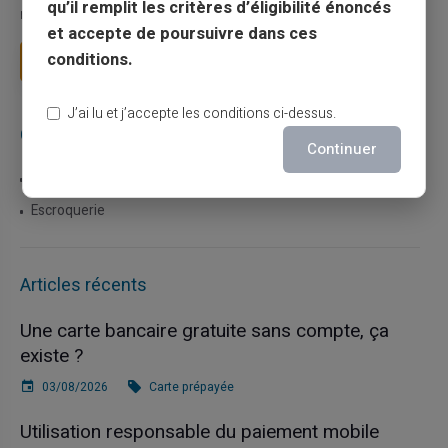
qu’il remplit les critères d’éligibilité énoncés
mais il appelle des réflexes pour é...
et accepte de poursuivre dans ces
conditions.
Lire la suite
J’ai lu et j’accepte les conditions ci-dessus.
Catégories
Continuer
Carte prépayée
Escroquerie
Articles récents
Une carte bancaire gratuite sans compte, ça
existe ?
03/08/2026
Carte prépayée
Utilisation responsable du paiement mobile