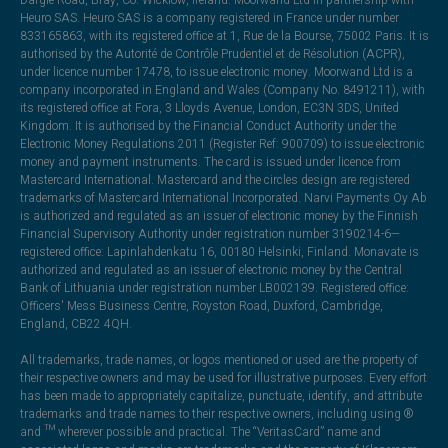
Dargle Road, Bray, Co. Wicklow, Ireland. Moorwand Ltd in partnership with
Heuro SAS. Heuro SAS is a company registered in France under number
833165863, with its registered office at 1, Rue de la Bourse, 75002 Paris. It is
authorised by the Autorité de Contrôle Prudentiel et de Résolution (ACPR),
under licence number 17478, to issue electronic money. Moorwand Ltd is a
company incorporated in England and Wales (Company No. 8491211), with
its registered office at Fora, 3 Lloyds Avenue, London, EC3N 3DS, United
Kingdom. It is authorised by the Financial Conduct Authority under the
Electronic Money Regulations 2011 (Register Ref: 900709) to issue electronic
money and payment instruments. The card is issued under licence from
Mastercard International. Mastercard and the circles design are registered
trademarks of Mastercard International Incorporated. Narvi Payments Oy Ab
is authorized and regulated as an issuer of electronic money by the Finnish
Financial Supervisory Authority under registration number 3190214-6—
registered office: Lapinlahdenkatu 16, 00180 Helsinki, Finland. Monavate is
authorized and regulated as an issuer of electronic money by the Central
Bank of Lithuania under registration number LB002139. Registered office:
Officers' Mess Business Centre, Royston Road, Duxford, Cambridge,
England, CB22 4QH.
All trademarks, trade names, or logos mentioned or used are the property of
their respective owners and may be used for illustrative purposes. Every effort
has been made to appropriately capitalize, punctuate, identify, and attribute
trademarks and trade names to their respective owners, including using ®
and ™ wherever possible and practical. The “VeritasCard” name and