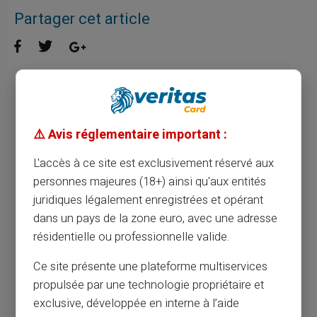
Partager cet article
Maîtriser le quotidien avec une carte
bancaire prépayée sans compte
⚠️ Avis réglementaire important :
L'accès à ce site est exclusivement réservé aux
Article précédent
personnes majeures (18+) ainsi qu'aux entités
juridiques légalement enregistrées et opérant
Les avantages d'opter pour une carte
dans un pays de la zone euro, avec une adresse
prépayée pour les enfants
résidentielle ou professionnelle valide.
Ce site présente une plateforme multiservices
Article suivant
propulsée par une technologie propriétaire et
exclusive, développée en interne à l’aide