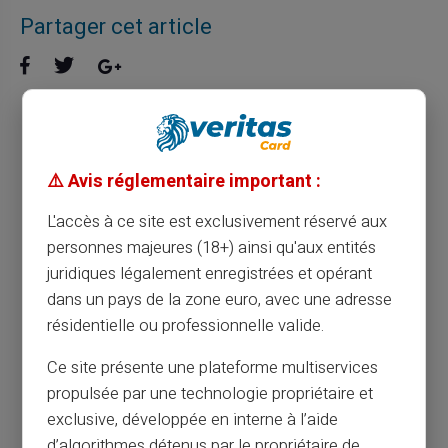
Partager cet article
Maîtriser le quotidien avec une carte
bancaire prépayée sans compte
⚠️ Avis réglementaire important :
L'accès à ce site est exclusivement réservé aux
Article précédent
personnes majeures (18+) ainsi qu'aux entités
juridiques légalement enregistrées et opérant
dans un pays de la zone euro, avec une adresse
Les avantages d'opter pour une carte
résidentielle ou professionnelle valide.
prépayée pour les enfants
Ce site présente une plateforme multiservices
propulsée par une technologie propriétaire et
Article suivant
exclusive, développée en interne à l’aide
d’algorithmes détenus par le propriétaire de