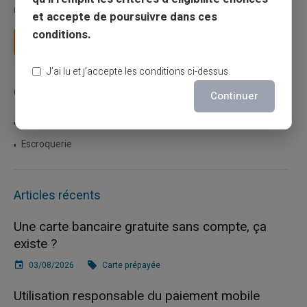
mais il appelle des réflexes pour é...
et accepte de poursuivre dans ces
conditions.
Lire la suite
J’ai lu et j’accepte les conditions ci-dessus.
Catégories
Continuer
Carte prépayée
Escroquerie
Articles récents
Une carte bancaire gratuite sans compte, ça
existe ?
03/08/2026
Carte prépayée
Utilisation responsable du paiement mobile