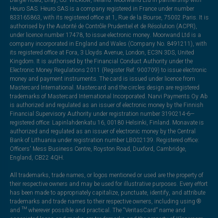
Dargle Road, Bray, Co. Wicklow, Ireland. Moorwand Ltd in partnership with
Heuro SAS. Heuro SAS is a company registered in France under number
833165863, with its registered office at 1, Rue de la Bourse, 75002 Paris. It is
authorised by the Autorité de Contrôle Prudentiel et de Résolution (ACPR),
under licence number 17478, to issue electronic money. Moorwand Ltd is a
company incorporated in England and Wales (Company No. 8491211), with
its registered office at Fora, 3 Lloyds Avenue, London, EC3N 3DS, United
Kingdom. It is authorised by the Financial Conduct Authority under the
Electronic Money Regulations 2011 (Register Ref: 900709) to issue electronic
money and payment instruments. The card is issued under licence from
Mastercard International. Mastercard and the circles design are registered
trademarks of Mastercard International Incorporated. Narvi Payments Oy Ab
is authorized and regulated as an issuer of electronic money by the Finnish
Financial Supervisory Authority under registration number 3190214-6—
registered office: Lapinlahdenkatu 16, 00180 Helsinki, Finland. Monavate is
authorized and regulated as an issuer of electronic money by the Central
Bank of Lithuania under registration number LB002139. Registered office:
Officers' Mess Business Centre, Royston Road, Duxford, Cambridge,
England, CB22 4QH.
All trademarks, trade names, or logos mentioned or used are the property of
their respective owners and may be used for illustrative purposes. Every effort
has been made to appropriately capitalize, punctuate, identify, and attribute
trademarks and trade names to their respective owners, including using ®
and ™ wherever possible and practical. The “VeritasCard” name and