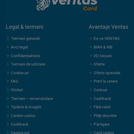
Legal & termeni
Avantaje Veritas
Termeni generali
De ce VERITAS
Aviz legal
IBAN & RIB
Confidențialitate
3D Secure
Termeni de utilizare
Oferte
Cookie-uri
Oferte speciale
FAQ
Print la cerere
Ghiduri
Cadouri
Termeni – recomandare
Cashback
Tipărire & imagini
Fără venit
Carduri cadou
Plăți discrete
Cashback
Partajare
Despre noi
Card cadou