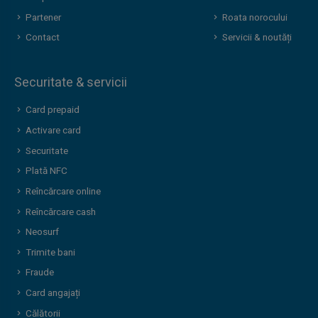
Partener
Roata norocului
Contact
Servicii & noutăți
Securitate & servicii
Card prepaid
Activare card
Securitate
Plată NFC
Reîncărcare online
Reîncărcare cash
Neosurf
Trimite bani
Fraude
Card angajați
Călătorii