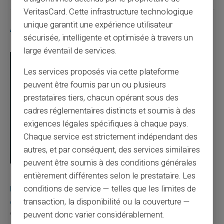
VeritasCard. Cette infrastructure technologique
unique garantit une expérience utilisateur
Articles similaires
sécurisée, intelligente et optimisée à travers un
large éventail de services.
Les services proposés via cette plateforme
peuvent être fournis par un ou plusieurs
prestataires tiers, chacun opérant sous des
cadres réglementaires distincts et soumis à des
exigences légales spécifiques à chaque pays.
Chaque service est strictement indépendant des
autres, et par conséquent, des services similaires
peuvent être soumis à des conditions générales
entièrement différentes selon le prestataire. Les
03/08/2026
Veritas
Carte prépayée
Une carte bancaire gratuite sans compte, ça
conditions de service — telles que les limites de
existe ?
transaction, la disponibilité ou la couverture —
peuvent donc varier considérablement.
Vous avez tapé cette recherche parce que votre banque vous