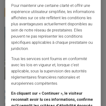
facture 50 € par an pour une carte que vo...
Pour maintenir une certaine clarté et offrir une
expérience utilisateur simplifiée, les informations
Lire la suite
affichées sur ce site reflètent les conditions les
plus avantageuses actuellement disponibles au
sein de notre réseau de prestataires. Elles
peuvent ne pas représenter les conditions
spécifiques applicables à chaque prestataire ou
juridiction.
Tous les services sont fournis en conformité
avec les lois en vigueur et, lorsque c’est
applicable, sous la supervision des autorités
réglementaires financières nationales et
européennes compétentes.
27/07/2026
Veritas
Carte prépayée
Utilisation responsable du paiement mobile avec
En cliquant sur « Continuer », le visiteur
la carte Veritas
reconnaît avoir lu ces informations, confirme
Le paiement mobile s'est imposé dans les habitudes quotidiennes,
qu’il remplit les critères d’éligibilité énoncés