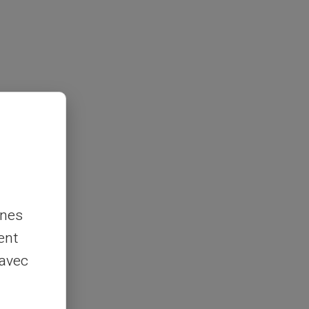
nnes
ent
 avec