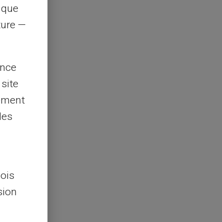
s que
rture —
ence
 site
lement
les
lois
sion