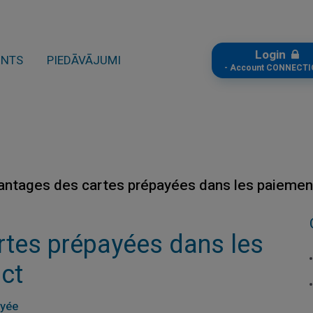
Login
ONTS
PIEDĀVĀJUMI
- Account CONNECTI
antages des cartes prépayées dans les paiemen
rtes prépayées dans les
ct
ayée