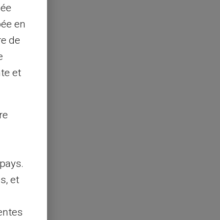
sée
pée en
re de
e
te et
re
pays.
s, et
entes