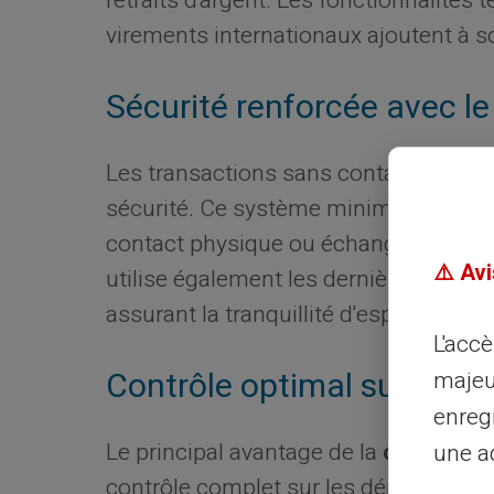
retraits d'argent. Les fonctionnalités 
virements internationaux ajoutent à so
Sécurité renforcée avec l
Les transactions sans contact par la 
sécurité. Ce système minimise les ri
contact physique ou échange d'inform
⚠️ Avi
utilise également les dernières techn
assurant la tranquillité d'esprit à cha
L'acc
Contrôle optimal sur les f
majeu
enreg
Le principal avantage de la
carte prép
une ad
contrôle complet sur les dépenses. Ch