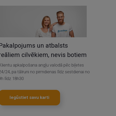
Pakalpojums un atbalsts
reāliem cilvēkiem, nevis botiem
Klientu apkalpošana angļu valodā pēc biļetes
24/24, pa tālruni no pirmdienas līdz sestdienai no
9h līdz 18h30
Iegūstiet savu karti