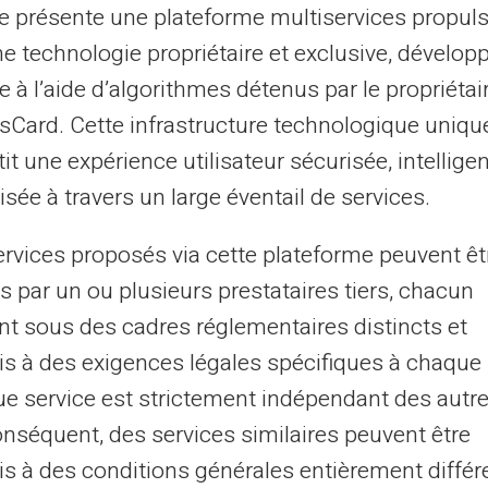
te présente une plateforme multiservices propul
es transactions et soldes actuels. Cette
ne technologie propriétaire et exclusive, dévelop
iter les dettes et à planifier les budgets de
e à l’aide d’algorithmes détenus par le propriétai
asCard. Cette infrastructure technologique uniqu
it une expérience utilisateur sécurisée, intelligen
se excessive
sée à travers un large éventail de services.
mobile ou site web
te opération
ervices proposés via cette plateforme peuvent êt
s par un ou plusieurs prestataires tiers, chacun
s paiements sans contact
nt sous des cadres réglementaires distincts et
s à des exigences légales spécifiques à chaque 
ct,
les détenteurs facilitent leurs
e service est strictement indépendant des autre
une rapidité exceptionnelle lors du
onséquent, des services similaires peuvent être
pressés comme les transports ou la
s à des conditions générales entièrement différ
duit significativement le temps passé