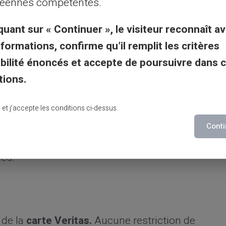
éennes compétentes.
ité
quant sur « Continuer », le visiteur reconnaît av
 sur une seule carte
nformations, confirme qu’il remplit les critères
ionnaire d'entreprise
gibilité énoncés et accepte de poursuivre dans 
tions.
rtes prépayées un allié de taille pour gérer
les déplacements professionnels, ces cartes
lu et j’accepte les conditions ci-dessus.
ans divers appareils sans frais cachés.
Conti
vironnement commercial moderne où
ées.
 de la
carte Veritas.
Aucune restriction de