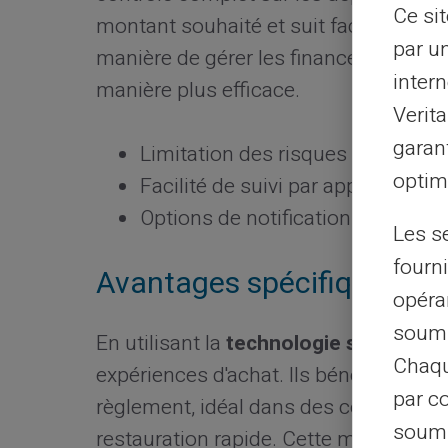
Ce si
montant souhaité et suit facilement s
par u
manière de gérer les finances aide à év
intern
manière plus efficace.
Verit
garant
Limitation des risques de dépen
optimi
Facilité de suivi par application 
Options de notifications pour tou
Les s
fourni
Avantages spécifiques de
opéra
soumi
En utilisant la
technologie sans conta
Chaqu
expériences d'achat. Ils bénéficient d'
par c
règlement, idéal dans des contextes 
soumi
restauration rapide. Cette méthode ré