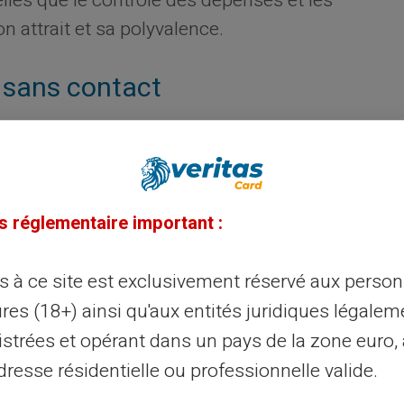
telles que le contrôle des dépenses et les
n attrait et sa polyvalence.
e sans contact
carte prépayée garantissent une excellente
sques de fraude en ne nécessitant aucun
ations sensibles direct.
La carte Veritas
s réglementaire important :
ologies de protection des données,
que transaction.
ès à ce site est exclusivement réservé aux perso
inances
res (18+) ainsi qu'aux entités juridiques légalem
istrées et opérant dans un pays de la zone euro,
ayée réside
dans sa capacité à offrir un
resse résidentielle ou professionnelle valide.
aque utilisateur charge sa carte avec le