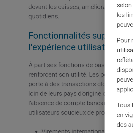
selon 
devant les caisses, améliorant ainsi 
les li
quotidiens.
peuve
Fonctionnalités supplémen
Pour m
l'expérience utilisateur
utilis
reflè
À part ses fonctions de base, la carte
dispon
renforcent son utilité. Les possibilité
peuve
porte à des transactions globales sim
applic
loin de leurs pays d'origine ou voyage
l'absence de compte bancaire classiq
Tous 
utilisateurs soucieux de protéger leur
en vig
des a
Virements internationaux faciles 