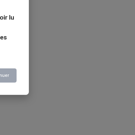
oir lu
ces
nuer