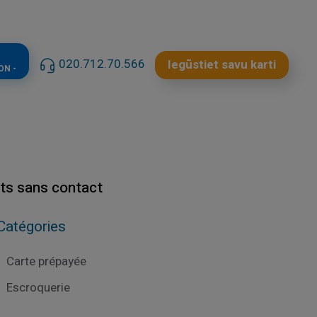
020.712.70.566
Iegūstiet savu karti
ON -
ts sans contact
Catégories
Carte prépayée
Escroquerie