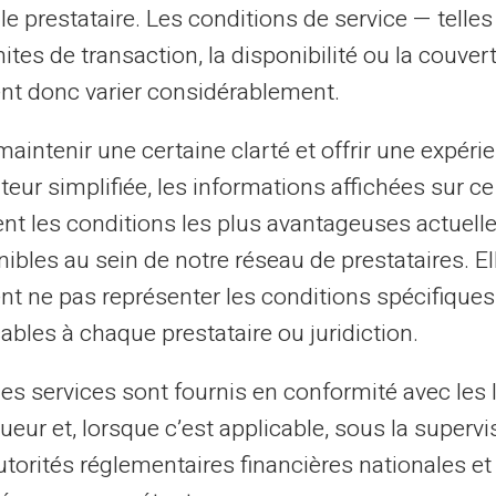
le prestataire. Les conditions de service — telle
la commodité générale des achats
mites de transaction, la disponibilité ou la couve
nt donc varier considérablement.
taires enrichissant
aintenir une certaine clarté et offrir une expéri
ateur simplifiée, les informations affichées sur ce
tent les conditions les plus avantageuses actuel
 Veritas propose différentes options qui
ibles au sein de notre réseau de prestataires. El
s de virements internationaux ouvrent la
nt ne pas représenter les conditions spécifiques
plifiées, notamment pour ceux travaillant
ables à chaque prestataire ou juridiction.
ant fréquemment. L'anonymat relatif lié à
ue peut aussi être avantageux pour les
les services sont fournis en conformité avec les 
identité.
ueur et, lorsque c’est applicable, sous la supervi
utorités réglementaires financières nationales et
et rapides