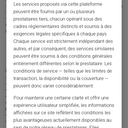
Les services proposés via cette plateforme
fausses informations pour encourager les gens à croire qu'un
peuvent être fournis par un ou plusieurs
titre relativement peu liquide est susceptible de plonger en
valeur et devrait être vendu. Lorsque ceux qui voient cette
prestataires tiers, chacun opérant sous des
information vendent le titre, le prix s'effondre et les fraudeurs
cadres réglementaires distincts et soumis à des
interviennent pour l'acheter à bas prix.
exigences légales spécifiques à chaque pays.
Chaque service est strictement indépendant des
Arnaque d’accès anticipé à aux prestations
autres, et par conséquent, des services similaires
de retraite
peuvent être soumis à des conditions générales
entièrement différentes selon le prestataire. Les
conditions de service — telles que les limites de
Dans la plupart des juridictions, les prestations de retraite ne
sont accessibles qu'une fois qu'un âge minimum de retraite a
transaction, la disponibilité ou la couverture —
été atteint. L'accès anticipé est normalement possible mais
peuvent donc varier considérablement.
entraîne souvent des « pénalités de retrait anticipé ». Avec
cette arnaque, les fraudeurs promettent un accès anticipé «
Pour maintenir une certaine clarté et offrir une
sans pénalité » aux prestations de retraite grâce à de
expérience utilisateur simplifiée, les informations
prétendues échappatoires fiscales et utilisent des systèmes
affichées sur ce site reflètent les conditions les
complexes pour éroder les comptes de retraite par le biais de
plus avantageuses actuellement disponibles au
commissions, d'investissements, etc.
sein de notre réseau de prestataires. Elles