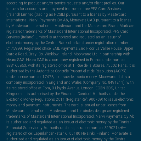
according to product and/or service requests and/or client profiles. Our
issuers for accounts and payment instrument are PFS Card Services
(Ireland) Limited (trading as PCSIL) pursuant to a license by Mastercard
International, Narvi Payments Oy Ab, Monavate UAB pursuant to a license
by Mastercard International. Mastercard and the Mastercard Brand Mark are
registered trademarks of Mastercard International Incorporated. PFS Card
Services (Ireland) Limited is authorized and regulated as an issuer of
electronic money by the Central Bank of Ireland under registration number
C175999. Registered office: EML Payments,2nd Floor La Vallee House, Upper
Dargle Road, Bray, Co. Wicklow, Ireland. Moorwand Ltd in partnership with
Heuro SAS. Heuro SAS is a company registered in France under number
833165863, with its registered office at 1, Rue de la Bourse, 75002 Paris. It is
authorised by the Autorité de Contrôle Prudentiel et de Résolution (ACPR),
under licence number 17478, to issue electronic money. Moorwand Ltd is a
company incorporated in England and Wales (Company No. 8491211), with
its registered office at Fora, 3 Lloyds Avenue, London, EC3N 3DS, United
Kingdom. It is authorised by the Financial Conduct Authority under the
Electronic Money Regulations 2011 (Register Ref: 900709) to issue electronic
money and payment instruments. The card is issued under licence from
Mastercard International. Mastercard and the circles design are registered
trademarks of Mastercard International Incorporated. Narvi Payments Oy Ab
is authorized and regulated as an issuer of electronic money by the Finnish
Financial Supervisory Authority under registration number 3190214-6—
registered office: Lapinlahdenkatu 16, 00180 Helsinki, Finland. Monavate is
authorized and regulated as an issuer of electronic money by the Central