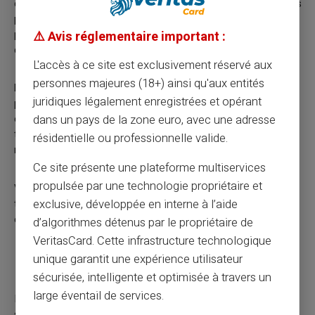
cours de l'action ou de la crypto chute. Ces recommandations
peuvent être présentées comme des informations clés
provenant de personnes « dans le secret » et mises à votre
⚠️ Avis réglementaire important :
disposition en raison d'un statut privilégié ou spécial.
L'accès à ce site est exclusivement réservé aux
personnes majeures (18+) ainsi qu'aux entités
Les fraudeurs utilisent souvent de nouvelles technologies
juridiques légalement enregistrées et opérant
pour diffuser des informations fausses ou trompeuses sur le
dans un pays de la zone euro, avec une adresse
cours d'une action. Par exemple, les « recommandations » de
trading sont fréquemment diffusées via des applications de
résidentielle ou professionnelle valide.
messagerie, des réseaux sociaux et/ou des blogs.
Ce site présente une plateforme multiservices
propulsée par une technologie propriétaire et
VeritasCard a publié plus d'informations concernant la
exclusive, développée en interne à l’aide
tendance croissante des arnaques de Ramp-and-Dump dans
cet
avertissement
.
d’algorithmes détenus par le propriétaire de
VeritasCard. Cette infrastructure technologique
Systèmes Trash-and-Cash
unique garantit une expérience utilisateur
sécurisée, intelligente et optimisée à travers un
large éventail de services.
Il s’agit de l'opposé des systèmes Pump-and-Dump. Dans les
systèmes de Trash-and-Cash, les fraudeurs diffusent de