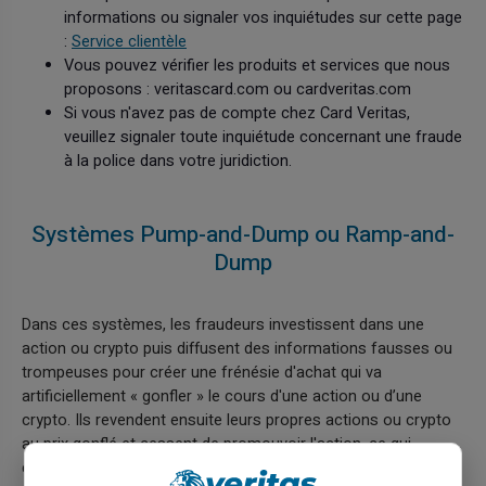
informations ou signaler vos inquiétudes sur cette page
:
Service clientèle
Vous pouvez vérifier les produits et services que nous
proposons : veritascard.com ou cardveritas.com
Si vous n'avez pas de compte chez Card Veritas,
veuillez signaler toute inquiétude concernant une fraude
à la police dans votre juridiction.
Systèmes Pump-and-Dump ou Ramp-and-
Dump
Dans ces systèmes, les fraudeurs investissent dans une
action ou crypto puis diffusent des informations fausses ou
trompeuses pour créer une frénésie d'achat qui va
artificiellement « gonfler » le cours d'une action ou d’une
crypto. Ils revendent ensuite leurs propres actions ou crypto
au prix gonflé et cessent de promouvoir l'action, ce qui
entraîne des pertes pour les autres investisseurs lorsque le