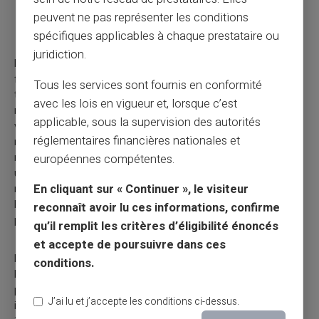
peuvent ne pas représenter les conditions
Fraude par affinité
spécifiques applicables à chaque prestataire ou
juridiction.
Les escrocs qui réalisent des fraudes par affinité sont
fréquemment (ou prétendent être) membres du groupe qu'ils
Tous les services sont fournis en conformité
tentent d'escroquer. Les fraudeurs exploitent l'âge, l'identité
avec les lois en vigueur et, lorsque c’est
religieuse, ethnique, sexuelle ou professionnelle de leur
applicable, sous la supervision des autorités
victime pour gagner leur confiance, sachant qu'il est dans la
réglementaires financières nationales et
nature humaine de faire confiance aux personnes qui vous
ressemblent. La fraude par affinité implique presque toujours
européennes compétentes.
un faux investissement ou un investissement où le fraudeur
En cliquant sur « Continuer », le visiteur
ment sur des détails importants (comme le risque de perte,
les antécédents de l'investissement ou les antécédents du
reconnaît avoir lu ces informations, confirme
promoteur du système).
qu’il remplit les critères d’éligibilité énoncés
et accepte de poursuivre dans ces
De nombreuses fraudes par affinité sont des systèmes de
conditions.
Ponzi ou des pyramides, dans lesquels l'argent donné au
promoteur par de nouveaux investisseurs est versé aux
J’ai lu et j’accepte les conditions ci-dessus.
investisseurs antérieurs pour créer l'illusion que le soi-disant