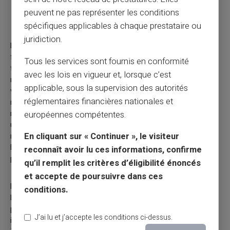
peuvent ne pas représenter les conditions
Fraude par affinité
spécifiques applicables à chaque prestataire ou
juridiction.
Les escrocs qui réalisent des fraudes par affinité sont
fréquemment (ou prétendent être) membres du groupe qu'ils
Tous les services sont fournis en conformité
tentent d'escroquer. Les fraudeurs exploitent l'âge, l'identité
avec les lois en vigueur et, lorsque c’est
religieuse, ethnique, sexuelle ou professionnelle de leur
applicable, sous la supervision des autorités
victime pour gagner leur confiance, sachant qu'il est dans la
réglementaires financières nationales et
nature humaine de faire confiance aux personnes qui vous
ressemblent. La fraude par affinité implique presque toujours
européennes compétentes.
un faux investissement ou un investissement où le fraudeur
En cliquant sur « Continuer », le visiteur
ment sur des détails importants (comme le risque de perte,
les antécédents de l'investissement ou les antécédents du
reconnaît avoir lu ces informations, confirme
promoteur du système).
qu’il remplit les critères d’éligibilité énoncés
et accepte de poursuivre dans ces
De nombreuses fraudes par affinité sont des systèmes de
conditions.
Ponzi ou des pyramides, dans lesquels l'argent donné au
promoteur par de nouveaux investisseurs est versé aux
J’ai lu et j’accepte les conditions ci-dessus.
investisseurs antérieurs pour créer l'illusion que le soi-disant