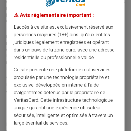
cours de l'action ou de la crypto chute. Ces recommandations
peuvent être présentées comme des informations clés
provenant de personnes « dans le secret » et mises à votre
⚠️ Avis réglementaire important :
disposition en raison d'un statut privilégié ou spécial.
L'accès à ce site est exclusivement réservé aux
personnes majeures (18+) ainsi qu'aux entités
Les fraudeurs utilisent souvent de nouvelles technologies
juridiques légalement enregistrées et opérant
pour diffuser des informations fausses ou trompeuses sur le
dans un pays de la zone euro, avec une adresse
cours d'une action. Par exemple, les « recommandations » de
trading sont fréquemment diffusées via des applications de
résidentielle ou professionnelle valide.
messagerie, des réseaux sociaux et/ou des blogs.
Ce site présente une plateforme multiservices
propulsée par une technologie propriétaire et
VeritasCard a publié plus d'informations concernant la
exclusive, développée en interne à l’aide
tendance croissante des arnaques de Ramp-and-Dump dans
cet
avertissement
.
d’algorithmes détenus par le propriétaire de
VeritasCard. Cette infrastructure technologique
Systèmes Trash-and-Cash
unique garantit une expérience utilisateur
sécurisée, intelligente et optimisée à travers un
large éventail de services.
Il s’agit de l'opposé des systèmes Pump-and-Dump. Dans les
systèmes de Trash-and-Cash, les fraudeurs diffusent de