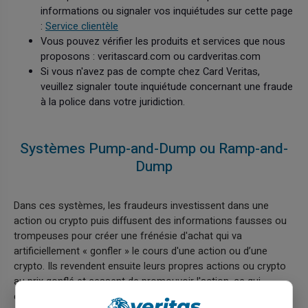
informations ou signaler vos inquiétudes sur cette page
:
Service clientèle
Vous pouvez vérifier les produits et services que nous
proposons : veritascard.com ou cardveritas.com
Si vous n'avez pas de compte chez Card Veritas,
veuillez signaler toute inquiétude concernant une fraude
à la police dans votre juridiction.
Systèmes Pump-and-Dump ou Ramp-and-
Dump
Dans ces systèmes, les fraudeurs investissent dans une
action ou crypto puis diffusent des informations fausses ou
trompeuses pour créer une frénésie d'achat qui va
artificiellement « gonfler » le cours d'une action ou d’une
crypto. Ils revendent ensuite leurs propres actions ou crypto
au prix gonflé et cessent de promouvoir l'action, ce qui
entraîne des pertes pour les autres investisseurs lorsque le