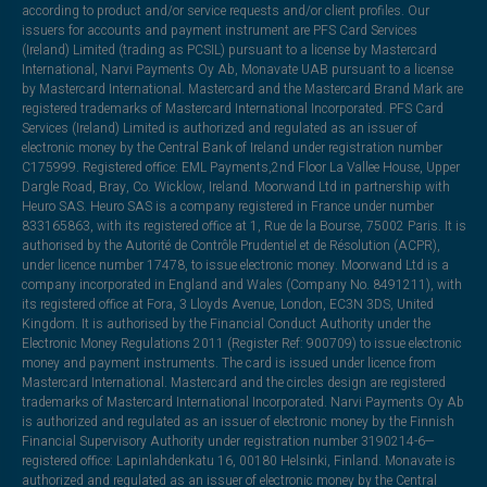
according to product and/or service requests and/or client profiles. Our
issuers for accounts and payment instrument are PFS Card Services
(Ireland) Limited (trading as PCSIL) pursuant to a license by Mastercard
International, Narvi Payments Oy Ab, Monavate UAB pursuant to a license
by Mastercard International. Mastercard and the Mastercard Brand Mark are
registered trademarks of Mastercard International Incorporated. PFS Card
Services (Ireland) Limited is authorized and regulated as an issuer of
electronic money by the Central Bank of Ireland under registration number
C175999. Registered office: EML Payments,2nd Floor La Vallee House, Upper
Dargle Road, Bray, Co. Wicklow, Ireland. Moorwand Ltd in partnership with
Heuro SAS. Heuro SAS is a company registered in France under number
833165863, with its registered office at 1, Rue de la Bourse, 75002 Paris. It is
authorised by the Autorité de Contrôle Prudentiel et de Résolution (ACPR),
under licence number 17478, to issue electronic money. Moorwand Ltd is a
company incorporated in England and Wales (Company No. 8491211), with
its registered office at Fora, 3 Lloyds Avenue, London, EC3N 3DS, United
Kingdom. It is authorised by the Financial Conduct Authority under the
Electronic Money Regulations 2011 (Register Ref: 900709) to issue electronic
money and payment instruments. The card is issued under licence from
Mastercard International. Mastercard and the circles design are registered
trademarks of Mastercard International Incorporated. Narvi Payments Oy Ab
is authorized and regulated as an issuer of electronic money by the Finnish
Financial Supervisory Authority under registration number 3190214-6—
registered office: Lapinlahdenkatu 16, 00180 Helsinki, Finland. Monavate is
authorized and regulated as an issuer of electronic money by the Central