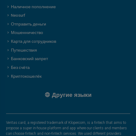
Наличное пополнение
Neosurf
Отправить деньги
Мошенничество
Карта для сотрудников
Путешествия
Банковский запрет
Без счёта
Криптокошелёк
Другие языки
Veritas card, a registered trademark of Klopercom, is a fintech that aims to
propose a super in-house platform and app where our clients and members
can choose fintech and non-fintech services. We used different providers