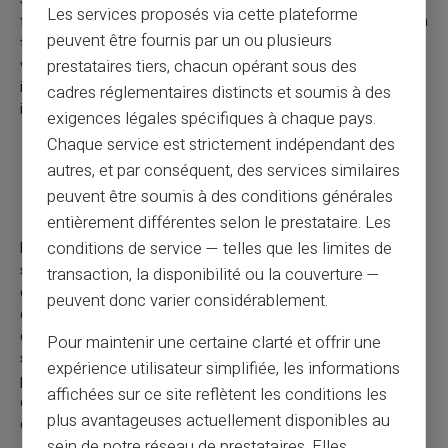
Les services proposés via cette plateforme
fausses informations pour encourager les gens à croire qu'un
peuvent être fournis par un ou plusieurs
titre relativement peu liquide est susceptible de plonger en
valeur et devrait être vendu. Lorsque ceux qui voient cette
prestataires tiers, chacun opérant sous des
information vendent le titre, le prix s'effondre et les fraudeurs
cadres réglementaires distincts et soumis à des
interviennent pour l'acheter à bas prix.
exigences légales spécifiques à chaque pays.
Chaque service est strictement indépendant des
Arnaque d’accès anticipé à aux prestations
autres, et par conséquent, des services similaires
de retraite
peuvent être soumis à des conditions générales
entièrement différentes selon le prestataire. Les
conditions de service — telles que les limites de
Dans la plupart des juridictions, les prestations de retraite ne
sont accessibles qu'une fois qu'un âge minimum de retraite a
transaction, la disponibilité ou la couverture —
été atteint. L'accès anticipé est normalement possible mais
peuvent donc varier considérablement.
entraîne souvent des « pénalités de retrait anticipé ». Avec
cette arnaque, les fraudeurs promettent un accès anticipé «
Pour maintenir une certaine clarté et offrir une
sans pénalité » aux prestations de retraite grâce à de
expérience utilisateur simplifiée, les informations
prétendues échappatoires fiscales et utilisent des systèmes
affichées sur ce site reflètent les conditions les
complexes pour éroder les comptes de retraite par le biais de
plus avantageuses actuellement disponibles au
commissions, d'investissements, etc.
sein de notre réseau de prestataires. Elles