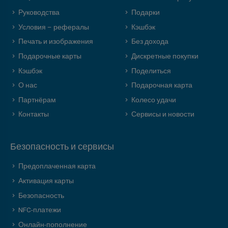
Руководства
Подарки
Условия – рефералы
Кэшбэк
Печать и изображения
Без дохода
Подарочные карты
Дискретные покупки
Кэшбэк
Поделиться
О нас
Подарочная карта
Партнёрам
Колесо удачи
Контакты
Сервисы и новости
Безопасность и сервисы
Предоплаченная карта
Активация карты
Безопасность
NFC-платежи
Онлайн-пополнение