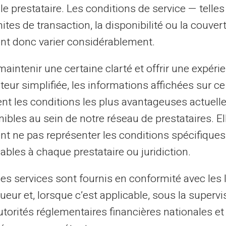
et grâce à la carte prépayée
le prestataire. Les conditions de service — telle
mites de transaction, la disponibilité ou la couve
 avez facturé sur la carte.
nt donc varier considérablement.
 détaillé via l'application mobile.
vos dépenses en temps réel.
aintenir une certaine clarté et offrir une expéri
ateur simplifiée, les informations affichées sur ce
ucoup la planification budgétaire et aide à
tent les conditions les plus avantageuses actuel
es aux dépenses excessives.
ibles au sein de notre réseau de prestataires. El
nt ne pas représenter les conditions spécifiques
sation de la carte pour divers
ables à chaque prestataire ou juridiction.
les services sont fournis en conformité avec les 
ueur et, lorsque c’est applicable, sous la supervi
nt son activité. Sans relevé bancaire,
utorités réglementaires financières nationales et
pliqué. La Carte Veritas lui permettra de