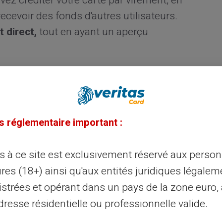
ez créditer votre carte par virement, en
cevoir des fonds d'autres utilisateurs.
t direct,
tout en ayant un aperçu
te prépayée plutôt qu'un
s réglementaire important :
plusieurs avantages significatifs. Il n'y a
eu importe votre historique financier, vous
ès à ce site est exclusivement réservé aux perso
n est rapide, souvent immédiate. Seconde
res (18+) ainsi qu'aux entités juridiques légalem
de vos finances permettant de ne dépenser
istrées et opérant dans un pays de la zone euro,
couvert possible. Enfin, c'est une option
resse résidentielle ou professionnelle valide.
ris ceux qui souhaitent garder leurs