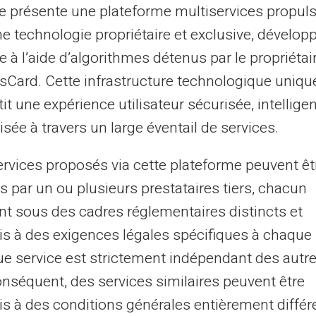
limités dans l'accès aux services bancaires
te présente une plateforme multiservices propul
ne technologie propriétaire et exclusive, dévelop
e à l’aide d’algorithmes détenus par le propriétai
la carte Veritas pour vos
asCard. Cette infrastructure technologique uniqu
it une expérience utilisateur sécurisée, intelligen
sée à travers un large éventail de services.
a Carte Veritas assure une acceptation
r les retraits. L'avantage principal reste sa
ervices proposés via cette plateforme peuvent êt
ù le logo Mastercard est affiché. Cela inclut
s par un ou plusieurs prestataires tiers, chacun
 et physiques à travers le monde. Cette
nt sous des cadres réglementaires distincts et
onaux.
Envoyez et recevez de l’argent entre
s à des exigences légales spécifiques à chaque 
ulement. Ses fonctions de sécurité
e service est strictement indépendant des autre
onnées.
onséquent, des services similaires peuvent être
s à des conditions générales entièrement différ