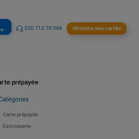
020.712.70.566
Obtenha seu cartão
N -
arte prépayée
Catégories
Carte prépayée
Escroquerie