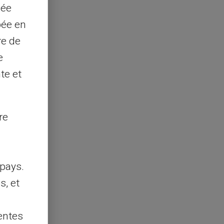
sée
pée en
re de
e
te et
re
pays.
s, et
entes