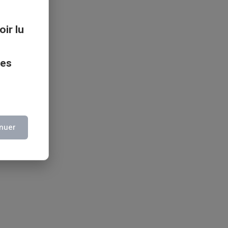
oir lu
ces
nuer