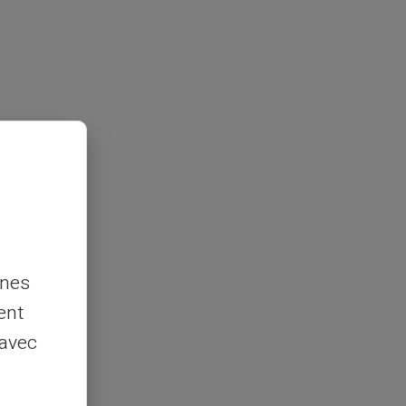
nnes
ent
 avec