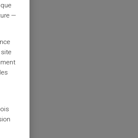
s que
rture —
ence
 site
lement
les
lois
sion