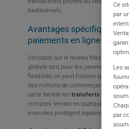
transactions privées ou ceux qui sont 
Ce si
traditionnels.
par u
intern
Avantages spécifiques de 
Verit
paiements en ligne
garant
optimi
Utilisable sur le réseau Mastercard, l
globale tant pour les paiements que pou
Les s
flexibilité; on peut l'utiliser partout o
fourni
des millions de commerçants en ligne
opéra
carte facilite les
transferts internati
soumi
comptes Veritas en quelques clics se
Chaqu
avancées protègent également vos
d
par c
soumi