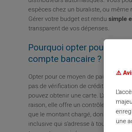
distributeurs automatiques. Vous pouv
espèces chez un buraliste, ou même re
Gérer votre budget est rendu
simple e
transparent de vos dépenses.
Pourquoi opter pour la car
compte bancaire ?
⚠️ Avi
Opter pour ce moyen de paiement offre 
pas de vérification de crédit requis. P
L'acc
pouvez obtenir une carte. L'activatio
majeu
raison, elle offre un contrôle strict 
enreg
que le montant chargé, donc pas de dé
une ad
inclusive qui s'adresse à tous, y comp