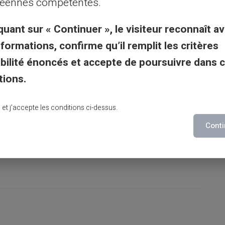
éennes compétentes.
 sans tracas. Une autre situation pourrait
 Avoir une carte qui accepte des transferts
quant sur « Continuer », le visiteur reconnaît av
son budget loin de chez lui.
nformations, confirme qu’il remplit les critères
gibilité énoncés et accepte de poursuivre dans 
, autoentrepreneur, étudiant étranger ou
tions.
e de paiement flexible, la Carte Veritas
r faciliter vos transactions quotidiennes
lu et j’accepte les conditions ci-dessus.
atique, sécurisée et entièrement adaptée au
Conti
nsidérablement vos opérations financières