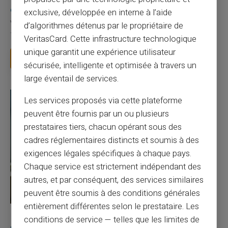
existe ?
exclusive, développée en interne à l’aide
Vous avez tapé cette recherche parce que votre banque vous
d’algorithmes détenus par le propriétaire de
facture 50 € par an pour une carte que vo...
VeritasCard. Cette infrastructure technologique
unique garantit une expérience utilisateur
Lire la suite
sécurisée, intelligente et optimisée à travers un
large éventail de services.
Les services proposés via cette plateforme
peuvent être fournis par un ou plusieurs
prestataires tiers, chacun opérant sous des
cadres réglementaires distincts et soumis à des
exigences légales spécifiques à chaque pays.
Chaque service est strictement indépendant des
autres, et par conséquent, des services similaires
peuvent être soumis à des conditions générales
entièrement différentes selon le prestataire. Les
27/07/2026
Veritas
Carte prépayée
conditions de service — telles que les limites de