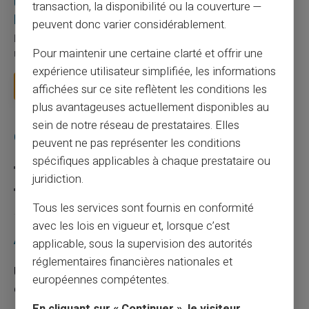
Utilisation responsable du paiement mobile avec
transaction, la disponibilité ou la couverture —
la carte Veritas
peuvent donc varier considérablement.
Le paiement mobile s'est imposé dans les habitudes quotidiennes,
Pour maintenir une certaine clarté et offrir une
mais il appelle des réflexes pour é...
expérience utilisateur simplifiée, les informations
Lire la suite
affichées sur ce site reflètent les conditions les
plus avantageuses actuellement disponibles au
sein de notre réseau de prestataires. Elles
Catégories
peuvent ne pas représenter les conditions
spécifiques applicables à chaque prestataire ou
Carte prépayée
juridiction.
Escroquerie
Tous les services sont fournis en conformité
avec les lois en vigueur et, lorsque c’est
Articles récents
applicable, sous la supervision des autorités
réglementaires financières nationales et
Une carte bancaire gratuite sans compte, ça
européennes compétentes.
existe ?