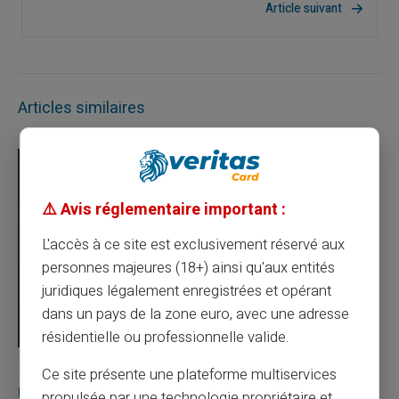
Article suivant
Articles similaires
⚠️ Avis réglementaire important :
L'accès à ce site est exclusivement réservé aux
personnes majeures (18+) ainsi qu'aux entités
juridiques légalement enregistrées et opérant
dans un pays de la zone euro, avec une adresse
résidentielle ou professionnelle valide.
03/08/2026
Veritas
Carte prépayée
Ce site présente une plateforme multiservices
Une carte bancaire gratuite sans compte, ça
propulsée par une technologie propriétaire et