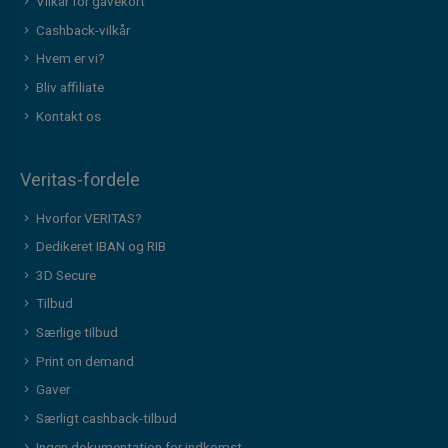
Vilkår for gavekort
Cashback-vilkår
Hvem er vi?
Bliv affiliate
Kontakt os
Veritas-fordele
Hvorfor VERITAS?
Dedikeret IBAN og RIB
3D Secure
Tilbud
Særlige tilbud
Print on demand
Gaver
Særligt cashback-tilbud
Ingen dokumentation for indkomst