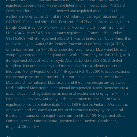
registered trademarks of Mastercard International Incorporated. PFS Card
Services (Ireland) Limited is authorized and regulated as an issuer of
electronic money by the Central Bank of Ireland under registration number
C175999. Registered office: EML Payments,2nd Floor La Vallee House, Upper
Dargle Road, Bray, Co. Wicklow, Ireland. Moorwand Ltd in partnership with
Heuro SAS. Heuro SAS is a company registered in France under number
833165863, with its registered office at 1, Rue de la Bourse, 75002 Paris. It is
authorised by the Autorité de Contrôle Prudentiel et de Résolution (ACPR),
under licence number 17478, to issue electronic money. Moorwand Ltd is a
company incorporated in England and Wales (Company No. 8491211), with
its registered office at Fora, 3 Lloyds Avenue, London, EC3N 3DS, United
Kingdom. It is authorised by the Financial Conduct Authority under the
Electronic Money Regulations 2011 (Register Ref: 900709) to issue electronic
money and payment instruments. The card is issued under licence from
Mastercard International. Mastercard and the circles design are registered
trademarks of Mastercard International Incorporated. Narvi Payments Oy Ab
is authorized and regulated as an issuer of electronic money by the Finnish
Financial Supervisory Authority under registration number 3190214-6—
registered office: Lapinlahdenkatu 16, 00180 Helsinki, Finland. Monavate is
authorized and regulated as an issuer of electronic money by the Central
Bank of Lithuania under registration number LB002139. Registered office:
Officers' Mess Business Centre, Royston Road, Duxford, Cambridge,
England, CB22 4QH.