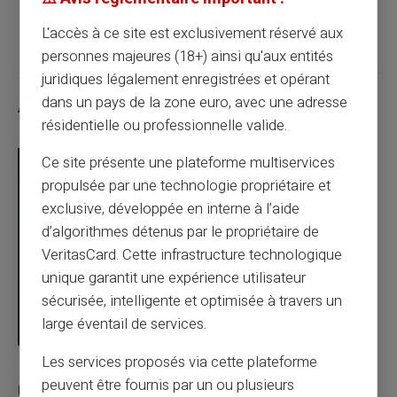
Article suivant
L'accès à ce site est exclusivement réservé aux
personnes majeures (18+) ainsi qu'aux entités
juridiques légalement enregistrées et opérant
dans un pays de la zone euro, avec une adresse
Articles similaires
résidentielle ou professionnelle valide.
Ce site présente une plateforme multiservices
propulsée par une technologie propriétaire et
exclusive, développée en interne à l’aide
d’algorithmes détenus par le propriétaire de
VeritasCard. Cette infrastructure technologique
unique garantit une expérience utilisateur
sécurisée, intelligente et optimisée à travers un
large éventail de services.
Les services proposés via cette plateforme
03/08/2026
Veritas
Carte prépayée
peuvent être fournis par un ou plusieurs
Une carte bancaire gratuite sans compte, ça