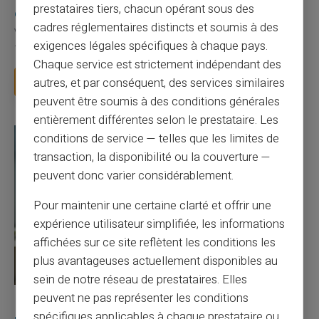
prestataires tiers, chacun opérant sous des
existe ?
cadres réglementaires distincts et soumis à des
Vous avez tapé cette recherche parce que votre banque vous
exigences légales spécifiques à chaque pays.
facture 50 € par an pour une carte que vo...
Chaque service est strictement indépendant des
autres, et par conséquent, des services similaires
Lire la suite
peuvent être soumis à des conditions générales
entièrement différentes selon le prestataire. Les
conditions de service — telles que les limites de
transaction, la disponibilité ou la couverture —
peuvent donc varier considérablement.
Pour maintenir une certaine clarté et offrir une
expérience utilisateur simplifiée, les informations
affichées sur ce site reflètent les conditions les
plus avantageuses actuellement disponibles au
sein de notre réseau de prestataires. Elles
peuvent ne pas représenter les conditions
27/07/2026
Veritas
Carte prépayée
spécifiques applicables à chaque prestataire ou