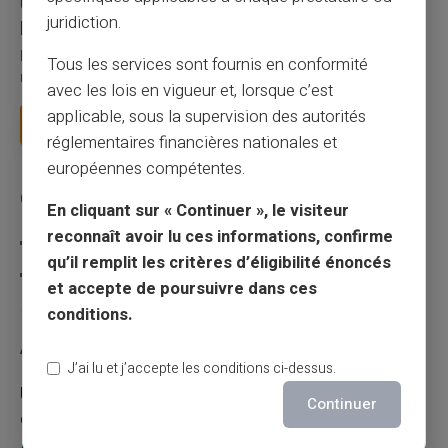
Utilisation responsable du paiement mobile avec
juridiction.
la carte Veritas
Le paiement mobile s'est imposé dans les habitudes quotidiennes,
Tous les services sont fournis en conformité
mais il appelle des réflexes pour é...
avec les lois en vigueur et, lorsque c’est
applicable, sous la supervision des autorités
Lire la suite
réglementaires financières nationales et
européennes compétentes.
Catégories
En cliquant sur « Continuer », le visiteur
reconnaît avoir lu ces informations, confirme
Carte prépayée
qu’il remplit les critères d’éligibilité énoncés
Escroquerie
et accepte de poursuivre dans ces
conditions.
Articles récents
J’ai lu et j’accepte les conditions ci-dessus.
Une carte bancaire gratuite sans compte, ça
Continuer
existe ?