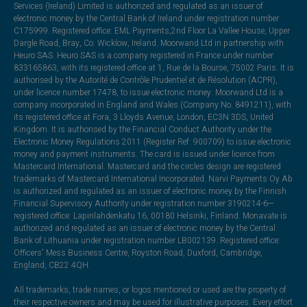
Services (Ireland) Limited is authorized and regulated as an issuer of
electronic money by the Central Bank of Ireland under registration number
C175999. Registered office: EML Payments,2nd Floor La Vallee House, Upper
Dargle Road, Bray, Co. Wicklow, Ireland. Moorwand Ltd in partnership with
Heuro SAS. Heuro SAS is a company registered in France under number
833165863, with its registered office at 1, Rue de la Bourse, 75002 Paris. It is
authorised by the Autorité de Contrôle Prudentiel et de Résolution (ACPR),
under licence number 17478, to issue electronic money. Moorwand Ltd is a
company incorporated in England and Wales (Company No. 8491211), with
its registered office at Fora, 3 Lloyds Avenue, London, EC3N 3DS, United
Kingdom. It is authorised by the Financial Conduct Authority under the
Electronic Money Regulations 2011 (Register Ref: 900709) to issue electronic
money and payment instruments. The card is issued under licence from
Mastercard International. Mastercard and the circles design are registered
trademarks of Mastercard International Incorporated. Narvi Payments Oy Ab
is authorized and regulated as an issuer of electronic money by the Finnish
Financial Supervisory Authority under registration number 3190214-6—
registered office: Lapinlahdenkatu 16, 00180 Helsinki, Finland. Monavate is
authorized and regulated as an issuer of electronic money by the Central
Bank of Lithuania under registration number LB002139. Registered office:
Officers' Mess Business Centre, Royston Road, Duxford, Cambridge,
England, CB22 4QH.
All trademarks, trade names, or logos mentioned or used are the property of
their respective owners and may be used for illustrative purposes. Every effort