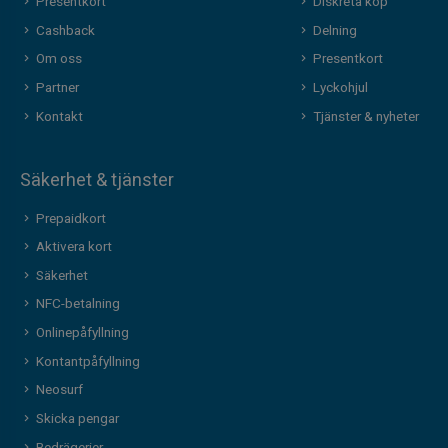
Presentkort
Diskreta köp
Cashback
Delning
Om oss
Presentkort
Partner
Lyckohjul
Kontakt
Tjänster & nyheter
Säkerhet & tjänster
Prepaidkort
Aktivera kort
Säkerhet
NFC-betalning
Onlinepåfyllning
Kontantpåfyllning
Neosurf
Skicka pengar
Bedrägerier