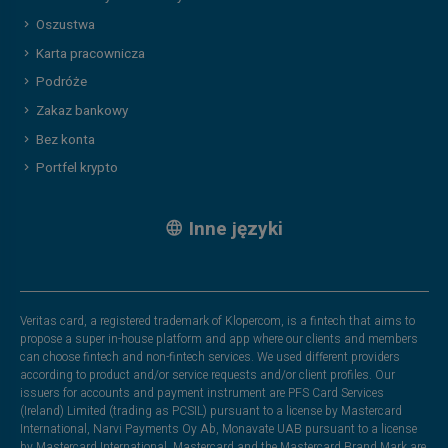
Oszustwa
Karta pracownicza
Podróże
Zakaz bankowy
Bez konta
Portfel krypto
Inne języki
Veritas card, a registered trademark of Klopercom, is a fintech that aims to
propose a super in-house platform and app where our clients and members
can choose fintech and non-fintech services. We used different providers
according to product and/or service requests and/or client profiles. Our
issuers for accounts and payment instrument are PFS Card Services
(Ireland) Limited (trading as PCSIL) pursuant to a license by Mastercard
International, Narvi Payments Oy Ab, Monavate UAB pursuant to a license
by Mastercard International. Mastercard and the Mastercard Brand Mark are