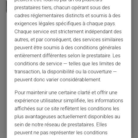
prestataires tiers, chacun opérant sous des
cadres réglementaires distincts et soumis à des
exigences légales spécifiques à chaque pays.
„Nigdy, kiedykolwiek używaj karty
Chaque service est strictement indépendant des
debetowej,” Ostrzega eksperta od
autres, et par conséquent, des services similaires
oszustów i byłego oszusta - oto, co należy
peuvent être soumis à des conditions générales
zrobić zamiast tego
entièrement différentes selon le prestataire. Les
Każdego roku, miliony amerykańskich konsumentów -
conditions de service — telles que les limites de
prawie 7% populacji - są ofiarami oszustw i oszustw. W
transaction, la disponibilité ou la couverture —
2017 r. Liczba ofiar oszustw w USA osiągnęła 16,7 miliona
dolarów, z czego 16,8 miliarda dolarów stracono.
peuvent donc varier considérablement.
Przezponad 45 lat pracowałem, doradzałem i
konsultowałem z FBI i setkami instytucji finansowych,
Pour maintenir une certaine clarté et offrir une
korporacje i agencje rządowe na całym świecie, aby pomóc
expérience utilisateur simplifiée, les informations
im w walce z oszustwami.
affichées sur ce site reflètent les conditions les
plus avantageuses actuellement disponibles au
Czytaj więcej
sein de notre réseau de prestataires. Elles
peuvent ne pas représenter les conditions