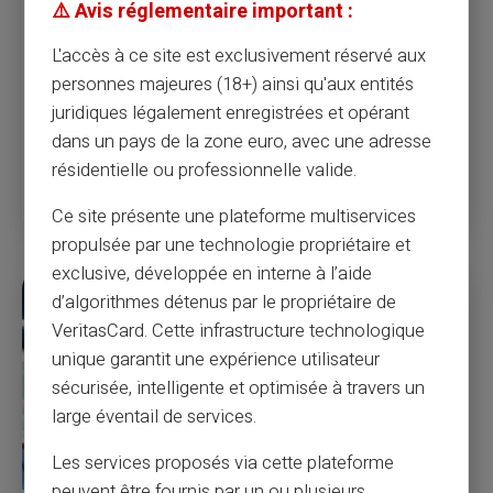
⚠️ Avis réglementaire important :
oszukańczych zakupów kart kredytowych online, a
następnie próbowały odebrać jedną z dostaw w domu
L'accès à ce site est exclusivement réservé aux
ofiary w hrabstwie Montgomery.
Funkcjonariuszetwierdzą, że zaczęło się 20 lipca, kiedy
personnes majeures (18+) ainsi qu'aux entités
ofiara odkryła około 2000 dolarów fałszywych opłat na
juridiques légalement enregistrées et opérant
swojej karcie kredytowej.
dans un pays de la zone euro, avec une adresse
résidentielle ou professionnelle valide.
Czytaj więcej
Ce site présente une plateforme multiservices
propulsée par une technologie propriétaire et
exclusive, développée en interne à l’aide
d’algorithmes détenus par le propriétaire de
VeritasCard. Cette infrastructure technologique
unique garantit une expérience utilisateur
sécurisée, intelligente et optimisée à travers un
large éventail de services.
Les services proposés via cette plateforme
peuvent être fournis par un ou plusieurs