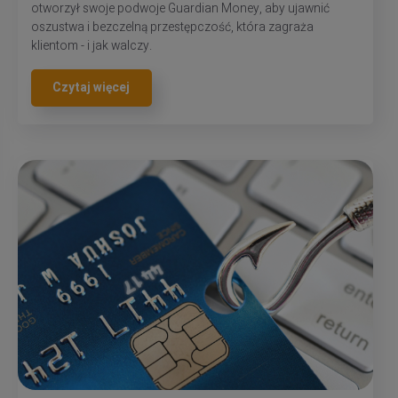
otworzył swoje podwoje Guardian Money, aby ujawnić
oszustwa i bezczelną przestępczość, która zagraża
klientom - i jak walczy.
Czytaj więcej