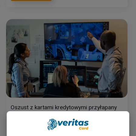
Oszust z kartami kredytowymi przyłapany
na kamerze, próbując odebrać oszustwo od
ofiary Montgomery Co. dom: gliny
Władze szukają kobiety, o której mówią, że dokonały