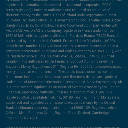
registered trademarks of Mastercard International Incorporated. PFS Card
Services (Ireland) Limited is authorized and regulated as an issuer of
electronic money by the Central Bank of Ireland under registration number
C175999. Registered office: EML Payments,2nd Floor La Vallee House, Upper
Dargle Road, Bray, Co. Wicklow, Ireland. Moorwand Ltd in partnership with
Heuro SAS. Heuro SAS is a company registered in France under number
833165863, with its registered office at 1, Rue de la Bourse, 75002 Paris. It is
authorised by the Autorité de Contrôle Prudentiel et de Résolution (ACPR),
under licence number 17478, to issue electronic money. Moorwand Ltd is a
company incorporated in England and Wales (Company No. 8491211), with
its registered office at Fora, 3 Lloyds Avenue, London, EC3N 3DS, United
Kingdom. It is authorised by the Financial Conduct Authority under the
Electronic Money Regulations 2011 (Register Ref: 900709) to issue electronic
money and payment instruments. The card is issued under licence from
Mastercard International. Mastercard and the circles design are registered
trademarks of Mastercard International Incorporated. Narvi Payments Oy Ab
is authorized and regulated as an issuer of electronic money by the Finnish
Financial Supervisory Authority under registration number 3190214-6—
registered office: Lapinlahdenkatu 16, 00180 Helsinki, Finland. Monavate is
authorized and regulated as an issuer of electronic money by the Central
Bank of Lithuania under registration number LB002139. Registered office:
Officers' Mess Business Centre, Royston Road, Duxford, Cambridge,
England, CB22 4QH.