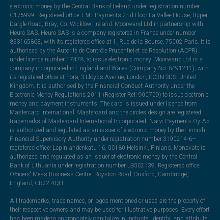
electronic money by the Central Bank of Ireland under registration number
C175999. Registered office: EML Payments,2nd Floor La Vallee House, Upper
Dargle Road, Bray, Co. Wicklow, Ireland. Moorwand Ltd in partnership with
Heuro SAS. Heuro SAS is a company registered in France under number
833165863, with its registered office at 1, Rue de la Bourse, 75002 Paris. It is
authorised by the Autorité de Contrôle Prudentiel et de Résolution (ACPR),
under licence number 17478, to issue electronic money. Moorwand Ltd is a
company incorporated in England and Wales (Company No. 8491211), with
its registered office at Fora, 3 Lloyds Avenue, London, EC3N 3DS, United
Kingdom. It is authorised by the Financial Conduct Authority under the
Electronic Money Regulations 2011 (Register Ref: 900709) to issue electronic
money and payment instruments. The card is issued under licence from
Mastercard International. Mastercard and the circles design are registered
trademarks of Mastercard International Incorporated. Narvi Payments Oy Ab
is authorized and regulated as an issuer of electronic money by the Finnish
Financial Supervisory Authority under registration number 3190214-6—
registered office: Lapinlahdenkatu 16, 00180 Helsinki, Finland. Monavate is
authorized and regulated as an issuer of electronic money by the Central
Bank of Lithuania under registration number LB002139. Registered office:
Officers' Mess Business Centre, Royston Road, Duxford, Cambridge,
England, CB22 4QH.
All trademarks, trade names, or logos mentioned or used are the property of
their respective owners and may be used for illustrative purposes. Every effort
has been made to appropriately capitalize, punctuate, identify, and attribute