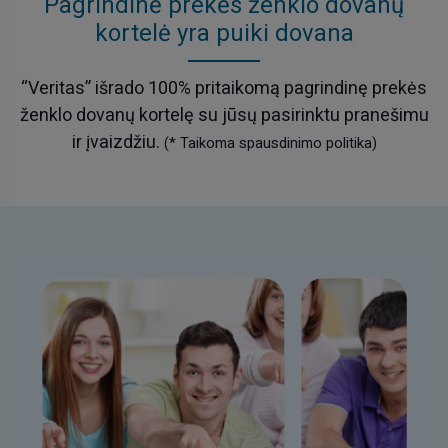
Pagrindinė prekės ženklo dovanų
kortelė yra puiki dovana
“Veritas” išrado 100% pritaikomą pagrindinę prekės
ženklo dovanų kortelę su jūsų pasirinktu pranešimu
ir įvaizdžiu.
(* Taikoma spausdinimo politika)