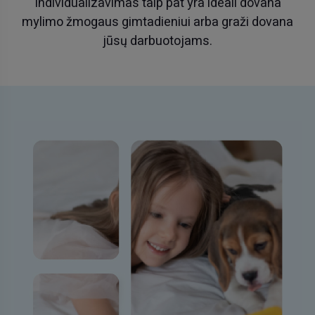
Individualizavimas taip pat yra ideali dovana
mylimo žmogaus gimtadieniui arba graži dovana
jūsų darbuotojams.