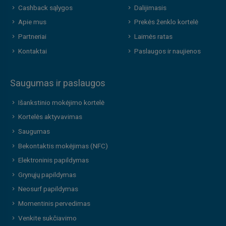
Cashback sąlygos
Dalijimasis
Apie mus
Prekės ženklo kortelė
Partneriai
Laimės ratas
Kontaktai
Paslaugos ir naujienos
Saugumas ir paslaugos
Išankstinio mokėjimo kortelė
Kortelės aktyvavimas
Saugumas
Bekontaktis mokėjimas (NFC)
Elektroninis papildymas
Grynųjų papildymas
Neosurf papildymas
Momentinis pervedimas
Venkite sukčiavimo