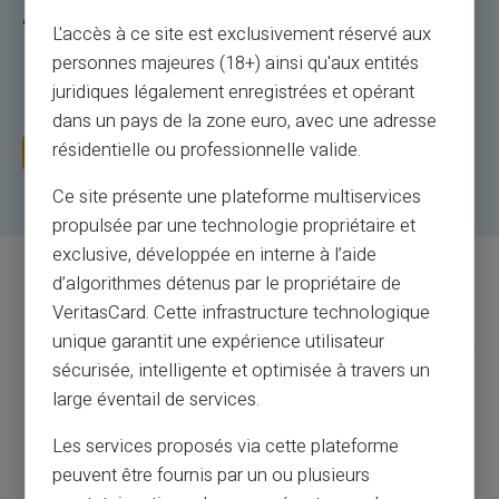
Apsilankykite mūsų kataloge ir pasirinkite
L'accès à ce site est exclusivement réservé aux
pagrindinę prekės ženklo dovanų kortelę, kurią
personnes majeures (18+) ainsi qu'aux entités
norėjote
juridiques légalement enregistrées et opérant
dans un pays de la zone euro, avec une adresse
résidentielle ou professionnelle valide.
Prenumeruoti dabar
Ce site présente une plateforme multiservices
propulsée par une technologie propriétaire et
exclusive, développée en interne à l’aide
d’algorithmes détenus par le propriétaire de
Pirmiau minėti prekių ženklai yra
VeritasCard. Cette infrastructure technologique
cituojami iliustraciniais tikslais ir nėra
unique garantit une expérience utilisateur
sutartiniai.
sécurisée, intelligente et optimisée à travers un
large éventail de services.
Spausdinti pateikti vaizdai turi atitikti mūsų
Les services proposés via cette plateforme
VERITAS SPAUSDINIMO IR VAIZDO POLITIKA
peuvent être fournis par un ou plusieurs