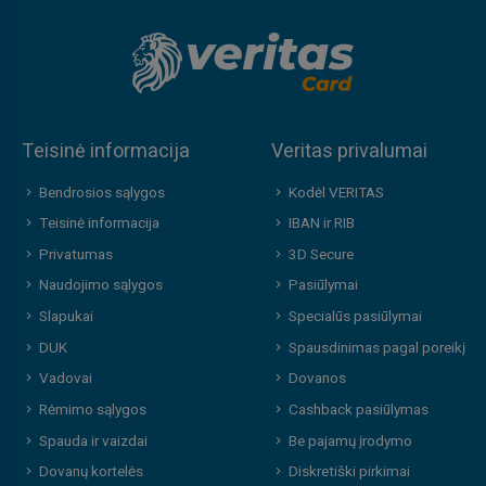
Teisinė informacija
Veritas privalumai
Bendrosios sąlygos
Kodėl VERITAS
Teisinė informacija
IBAN ir RIB
Privatumas
3D Secure
Naudojimo sąlygos
Pasiūlymai
Slapukai
Specialūs pasiūlymai
DUK
Spausdinimas pagal poreikį
Vadovai
Dovanos
Rėmimo sąlygos
Cashback pasiūlymas
Spauda ir vaizdai
Be pajamų įrodymo
Dovanų kortelės
Diskretiški pirkimai