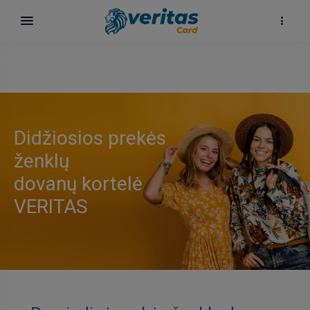
Didžiosios prekės
ženklų
dovanų kortelė
VERITAS
ų
elė