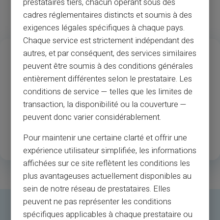
prestataires tiers, chacun opérant sous des
cadres réglementaires distincts et soumis à des
exigences légales spécifiques à chaque pays.
Chaque service est strictement indépendant des
13
37
M
autres, et par conséquent, des services similaires
peuvent être soumis à des conditions générales
Metų patirtis
Prekybininkai ir
entièrement différentes selon le prestataire. Les
bankomatų priėmimas
conditions de service — telles que les limites de
transaction, la disponibilité ou la couverture —
1
.3M
35
peuvent donc varier considérablement.
Laimingi registruoti
Galimos šalys
Pour maintenir une certaine clarté et offrir une
klientai
expérience utilisateur simplifiée, les informations
affichées sur ce site reflètent les conditions les
plus avantageuses actuellement disponibles au
sein de notre réseau de prestataires. Elles
peuvent ne pas représenter les conditions
spécifiques applicables à chaque prestataire ou